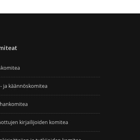
miteat
skomitea
i- ja käännöskomitea
hankomitea
ottujen kirjailijoiden komitea