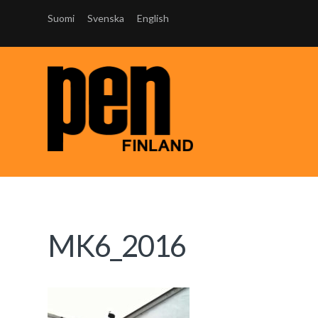
Suomi
Svenska
English
MK6_2016