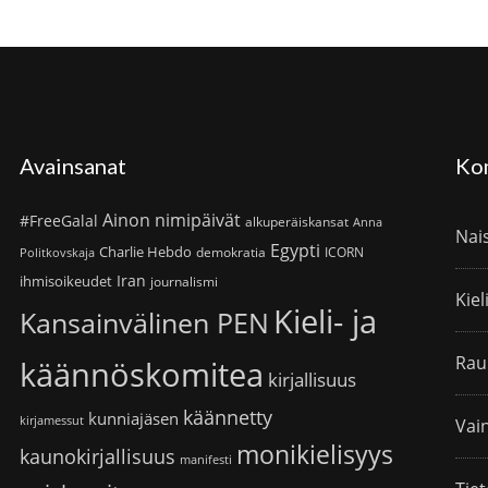
Avainsanat
Ko
Ainon nimipäivät
#FreeGalal
alkuperäiskansat
Anna
Nai
Egypti
Charlie Hebdo
demokratia
ICORN
Politkovskaja
Iran
ihmisoikeudet
journalismi
Kiel
Kieli- ja
Kansainvälinen PEN
Rau
käännöskomitea
kirjallisuus
käännetty
kunniajäsen
kirjamessut
Vain
monikielisyys
kaunokirjallisuus
manifesti