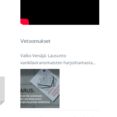
Vetoomukset
Valko-Venäjä: Lausunto
vankilaviranomaisten harjoittamasta
järjestelmällisestä käsikirjoitusten
takavarikoinnista ja tuhoamisesta