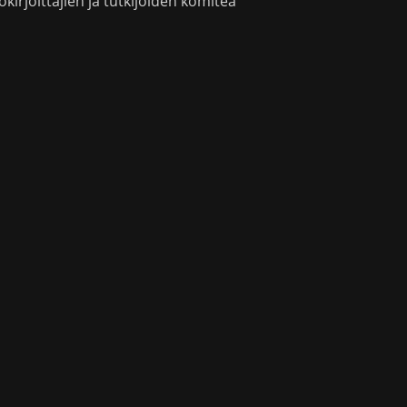
okirjoittajien ja tutkijoiden komitea