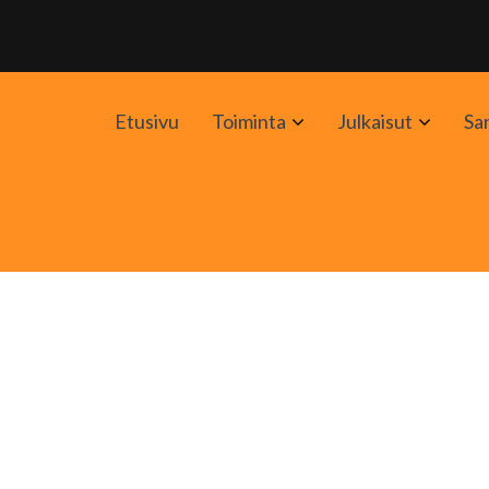
Avaa
Avaa
Etusivu
Toiminta
Julkaisut
Sa
alavalikko
alavali