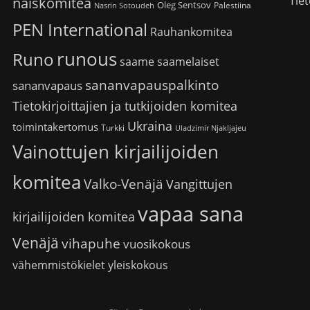
Tiet
naiskomitea
Oleg Sentsov
Palestiina
Nasrin Sotoudeh
PEN International
Rauhankomitea
runous
Runo
saame
saamelaiset
sananvapauspalkinto
sananvapaus
Tietokirjoittajien ja tutkijoiden komitea
Ukraina
toimintakertomus
Turkki
Uladzimir Njakljajeu
Vainottujen kirjailijoiden
komitea
Valko-Venäjä
Vangittujen
vapaa sana
kirjailijoiden komitea
Venäjä
vihapuhe
vuosikokous
vähemmistökielet
yleiskokous