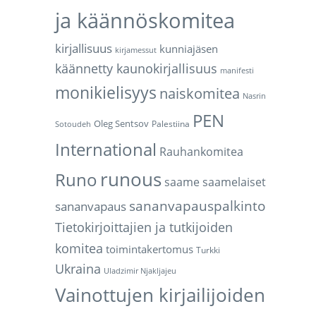
ja käännöskomitea
kirjallisuus
kunniajäsen
kirjamessut
käännetty kaunokirjallisuus
manifesti
monikielisyys
naiskomitea
Nasrin
PEN
Oleg Sentsov
Palestiina
Sotoudeh
International
Rauhankomitea
runous
Runo
saame
saamelaiset
sananvapauspalkinto
sananvapaus
Tietokirjoittajien ja tutkijoiden
komitea
toimintakertomus
Turkki
Ukraina
Uladzimir Njakljajeu
Vainottujen kirjailijoiden