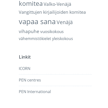
komitea
Valko-Venäjä
Vangittujen kirjailijoiden komitea
vapaa sana
Venäjä
vihapuhe
vuosikokous
vähemmistökielet
yleiskokous
Linkit
ICORN
PEN centres
PEN International