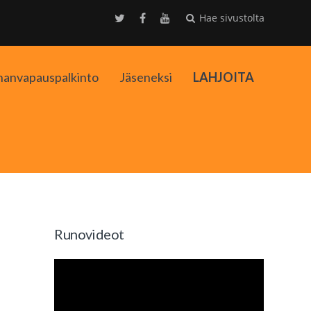
Hae sivustolta
nanvapauspalkinto
Jäseneksi
LAHJOITA
kko
Runovideot