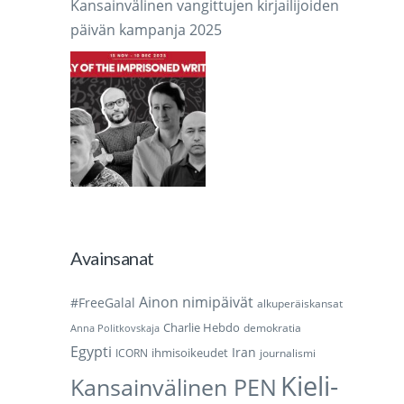
Kansainvälinen vangittujen kirjailijoiden
päivän kampanja 2025
Avainsanat
Ainon nimipäivät
#FreeGalal
alkuperäiskansat
Charlie Hebdo
demokratia
Anna Politkovskaja
Egypti
Iran
ihmisoikeudet
ICORN
journalismi
Kieli-
Kansainvälinen PEN