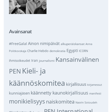
Avainsanat
Ainon nimipäivät
#FreeGalal
alkuperäiskansat
Anna
Egypti
Charlie Hebdo
demokratia
ICORN
Politkovskaja
Kansainvälinen
Iran
ihmisoikeudet
journalismi
Kieli- ja
PEN
käännöskomitea
kirjallisuus
kirjamessut
käännetty kaunokirjallisuus
kunniajäsen
manifesti
monikielisyys
naiskomitea
Nasrin Sotoudeh
PEN International