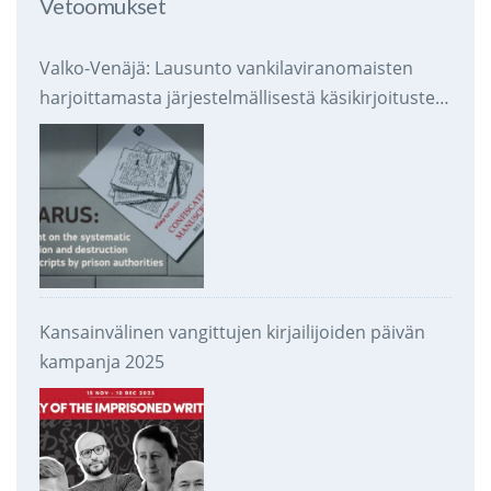
Vetoomukset
Valko-Venäjä: Lausunto vankilaviranomaisten
harjoittamasta järjestelmällisestä käsikirjoitusten
takavarikoinnista ja tuhoamisesta
Kansainvälinen vangittujen kirjailijoiden päivän
kampanja 2025