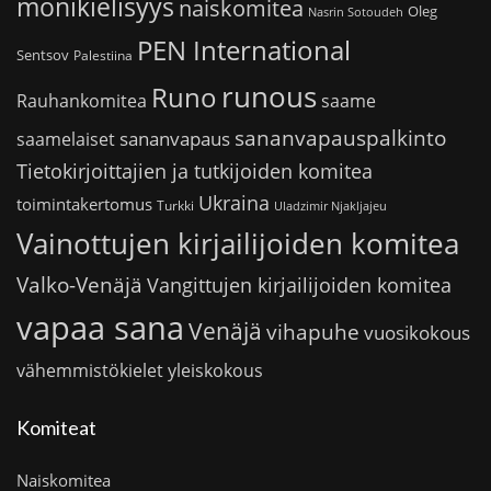
monikielisyys
naiskomitea
Oleg
Nasrin Sotoudeh
PEN International
Sentsov
Palestiina
runous
Runo
saame
Rauhankomitea
sananvapauspalkinto
sananvapaus
saamelaiset
Tietokirjoittajien ja tutkijoiden komitea
Ukraina
toimintakertomus
Turkki
Uladzimir Njakljajeu
Vainottujen kirjailijoiden komitea
Valko-Venäjä
Vangittujen kirjailijoiden komitea
vapaa sana
Venäjä
vihapuhe
vuosikokous
vähemmistökielet
yleiskokous
Komiteat
Naiskomitea