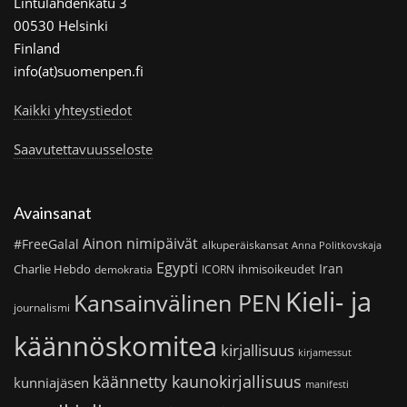
Lintulahdenkatu 3
00530 Helsinki
Finland
info(at)suomenpen.fi
Kaikki yhteystiedot
Saavutettavuusseloste
Avainsanat
Ainon nimipäivät
#FreeGalal
alkuperäiskansat
Anna Politkovskaja
Egypti
Iran
Charlie Hebdo
ihmisoikeudet
demokratia
ICORN
Kieli- ja
Kansainvälinen PEN
journalismi
käännöskomitea
kirjallisuus
kirjamessut
käännetty kaunokirjallisuus
kunniajäsen
manifesti