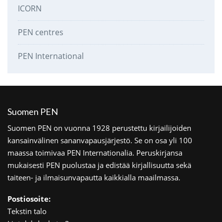
ICORN
PEN centres
PEN International
Suomen PEN
Suomen PEN on vuonna 1928 perustettu kirjailijoiden
kansainvälinen sananvapausjärjestö. Se on osa yli 100
maassa toimivaa PEN Internationalia. Peruskirjansa
mukaisesti PEN puolustaa ja edistää kirjallisuutta sekä
taiteen- ja ilmaisunvapautta kaikkialla maailmassa.
Postiosoite:
Tekstin talo