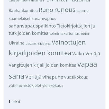
Oleg Sentsov
Palestiina
runous
Runo
saame
Rauhankomitea
sananvapaus
saamelaiset
sananvapauspalkinto
Tietokirjoittajien ja
tutkijoiden komitea
toimintakertomus
Turkki
Vainottujen
Ukraina
Uladzimir Njakljajeu
kirjailijoiden komitea
Valko-Venäjä
vapaa
Vangittujen kirjailijoiden komitea
sana
Venäjä
vihapuhe
vuosikokous
vähemmistökielet
yleiskokous
Linkit