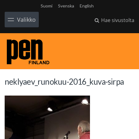
Suomi
Svenska
English
Valikko
Hae sivustolta
neklyaev_runokuu-2016_kuva-sirpa