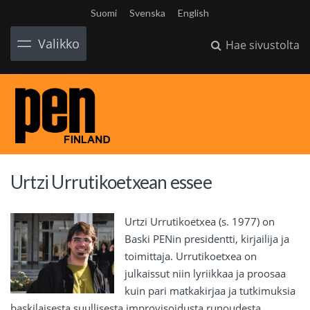
Suomi
Svenska
English
Valikko
Hae sivustolta
Urtzi Urrutikoetxean essee
Urtzi Urrutikoetxea (s. 1977) on
Baski PENin presidentti, kirjailija ja
toimittaja. Urrutikoetxea on
julkaissut niin lyriikkaa ja proosaa
kuin pari matkakirjaa ja tutkimuksia
baskilaisesta suullisesta improvisoidusta runoudesta