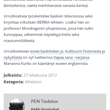
(
bertsolaritza
, säettä merkitsevästä sanasta
bertso
).
Urrutikoetxea työskentelee baskien televisiossa sekä
kirjoittaa viikoittain BERRIA-lehteen. Lisäksi hän on
professori Mondragonin yliopistossa, jossa hän tutkii
Eurooppaa, vähemmän käytettyjä kieliä sekä
irtautumisliikkeitä.
Urrutikoetxean
essee baskikielen ja -kulttuurin historiasta ja
nykytilasta
on nyt luettavissa
Vapaa sana –sarjassa
.
Marianna Kurtto on kääntänyt esseen englannista.
Julkaistu:
27 lokakuuta 2012
Kategoria:
Aiheeton
PEN Tiedotus
Kaikki kirjoitukset