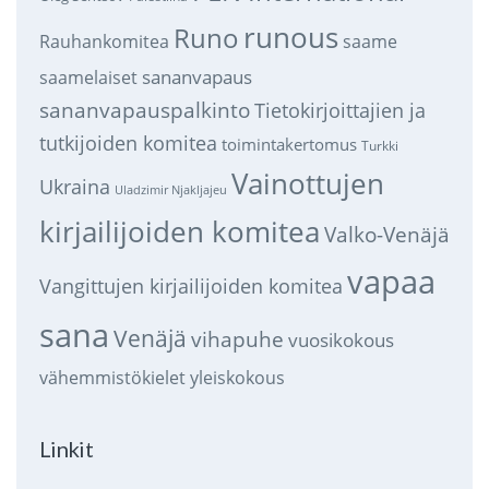
runous
Runo
saame
Rauhankomitea
sananvapaus
saamelaiset
sananvapauspalkinto
Tietokirjoittajien ja
tutkijoiden komitea
toimintakertomus
Turkki
Vainottujen
Ukraina
Uladzimir Njakljajeu
kirjailijoiden komitea
Valko-Venäjä
vapaa
Vangittujen kirjailijoiden komitea
sana
Venäjä
vihapuhe
vuosikokous
vähemmistökielet
yleiskokous
Linkit