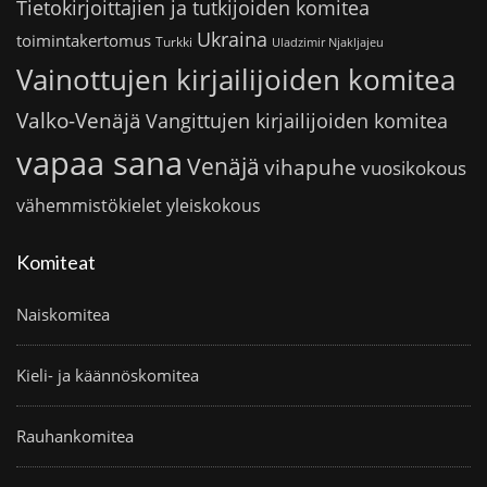
Tietokirjoittajien ja tutkijoiden komitea
Ukraina
toimintakertomus
Turkki
Uladzimir Njakljajeu
Vainottujen kirjailijoiden komitea
Valko-Venäjä
Vangittujen kirjailijoiden komitea
vapaa sana
Venäjä
vihapuhe
vuosikokous
vähemmistökielet
yleiskokous
Komiteat
Naiskomitea
Kieli- ja käännöskomitea
Rauhankomitea