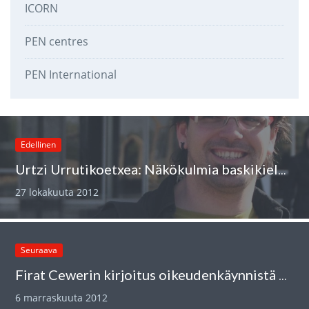
ICORN
PEN centres
PEN International
Edellinen
Urtzi Urrutikoetxea: Näkökulmia baskikieleen ja -kulttuuriin
27 lokakuuta 2012
Seuraava
Firat Cewerin kirjoitus oikeudenkäynnistä Diyarbakirissa
6 marraskuuta 2012