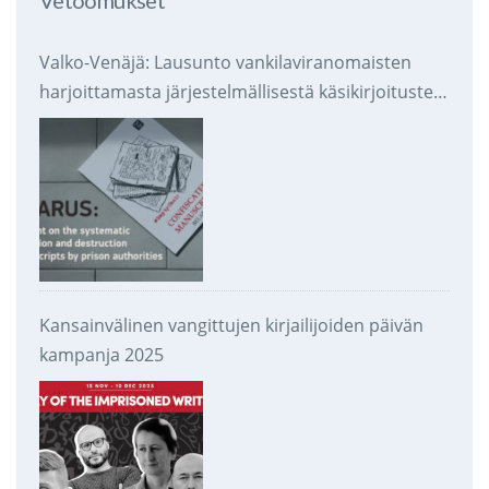
Vetoomukset
Valko-Venäjä: Lausunto vankilaviranomaisten
harjoittamasta järjestelmällisestä käsikirjoitusten
takavarikoinnista ja tuhoamisesta
Kansainvälinen vangittujen kirjailijoiden päivän
kampanja 2025