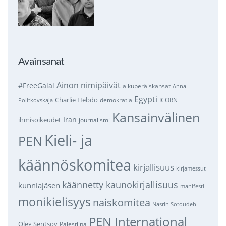
Avainsanat
Ainon nimipäivät
#FreeGalal
alkuperäiskansat
Anna
Egypti
Charlie Hebdo
demokratia
ICORN
Politkovskaja
Kansainvälinen
Iran
ihmisoikeudet
journalismi
Kieli- ja
PEN
käännöskomitea
kirjallisuus
kirjamessut
käännetty kaunokirjallisuus
kunniajäsen
manifesti
monikielisyys
naiskomitea
Nasrin Sotoudeh
PEN International
Oleg Sentsov
Palestiina