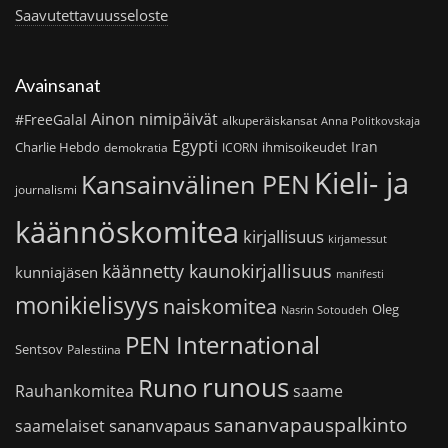
Saavutettavuusseloste
Avainsanat
Ainon nimipäivät
#FreeGalal
alkuperäiskansat
Anna Politkovskaja
Egypti
Iran
Charlie Hebdo
ihmisoikeudet
demokratia
ICORN
Kieli- ja
Kansainvälinen PEN
journalismi
käännöskomitea
kirjallisuus
kirjamessut
käännetty kaunokirjallisuus
kunniajäsen
manifesti
monikielisyys
naiskomitea
Oleg
Nasrin Sotoudeh
PEN International
Sentsov
Palestiina
runous
Runo
saame
Rauhankomitea
sananvapauspalkinto
sananvapaus
saamelaiset