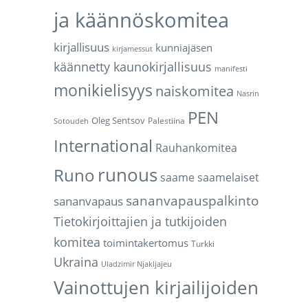
ja käännöskomitea
kirjallisuus
kunniajäsen
kirjamessut
käännetty kaunokirjallisuus
manifesti
monikielisyys
naiskomitea
Nasrin
PEN
Oleg Sentsov
Palestiina
Sotoudeh
International
Rauhankomitea
runous
Runo
saame
saamelaiset
sananvapauspalkinto
sananvapaus
Tietokirjoittajien ja tutkijoiden
komitea
toimintakertomus
Turkki
Ukraina
Uladzimir Njakljajeu
Vainottujen kirjailijoiden