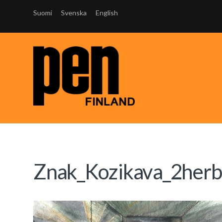
Suomi
Svenska
English
Znak_Kozikava_2herba