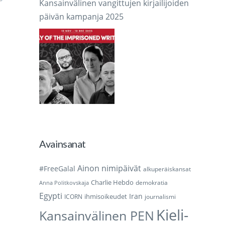
Kansainvälinen vangittujen kirjailijoiden
päivän kampanja 2025
Avainsanat
Ainon nimipäivät
#FreeGalal
alkuperäiskansat
Charlie Hebdo
demokratia
Anna Politkovskaja
Egypti
Iran
ihmisoikeudet
ICORN
journalismi
Kieli-
Kansainvälinen PEN