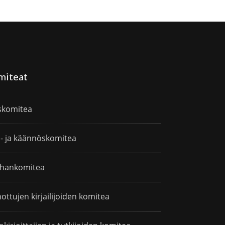
miteat
skomitea
i- ja käännöskomitea
hankomitea
ottujen kirjailijoiden komitea