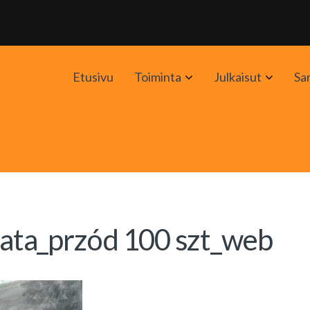
Avaa
Avaa
Etusivu
Toiminta
Julkaisut
Sa
alavalikko
alavali
ta_przód 100 szt_web