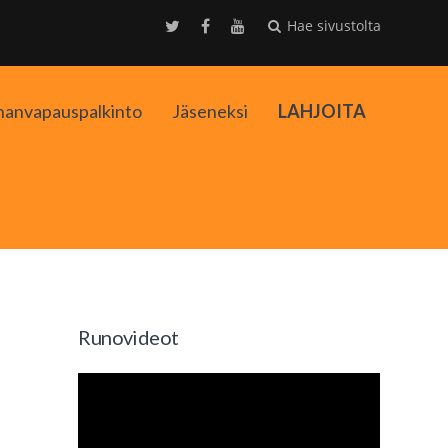
Hae sivustolta
nanvapauspalkinto
Jäseneksi
LAHJOITA
kko
Runovideot