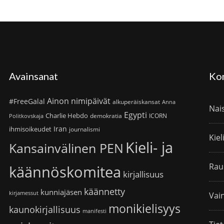
Avainsanat
Ko
Ainon nimipäivät
#FreeGalal
alkuperäiskansat
Anna
Nai
Egypti
Charlie Hebdo
demokratia
ICORN
Politkovskaja
Iran
ihmisoikeudet
journalismi
Kiel
Kieli- ja
Kansainvälinen PEN
Rau
käännöskomitea
kirjallisuus
käännetty
kunniajäsen
kirjamessut
Vain
monikielisyys
kaunokirjallisuus
manifesti