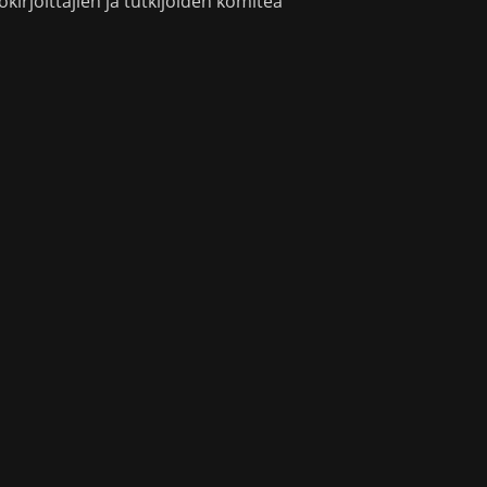
okirjoittajien ja tutkijoiden komitea