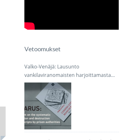
Vetoomukset
Valko-Venäjä: Lausunto
vankilaviranomaisten harjoittamasta
järjestelmällisestä käsikirjoitusten
takavarikoinnista ja tuhoamisesta