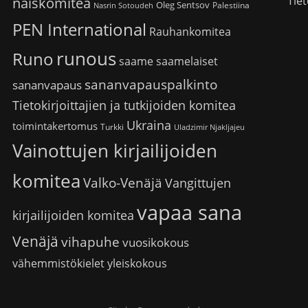
Tiet
naiskomitea
Oleg Sentsov
Palestiina
Nasrin Sotoudeh
PEN International
Rauhankomitea
runous
Runo
saame
saamelaiset
sananvapauspalkinto
sananvapaus
Tietokirjoittajien ja tutkijoiden komitea
Ukraina
toimintakertomus
Turkki
Uladzimir Njakljajeu
Vainottujen kirjailijoiden
komitea
Valko-Venäjä
Vangittujen
vapaa sana
kirjailijoiden komitea
Venäjä
vihapuhe
vuosikokous
vähemmistökielet
yleiskokous