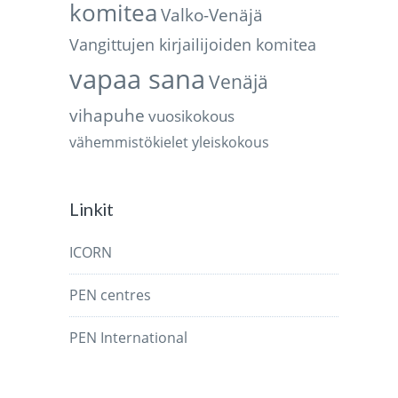
komitea
Valko-Venäjä
Vangittujen kirjailijoiden komitea
vapaa sana
Venäjä
vihapuhe
vuosikokous
vähemmistökielet
yleiskokous
Linkit
ICORN
PEN centres
PEN International