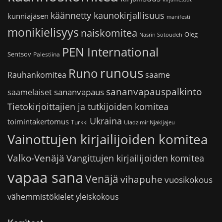
käännetty kaunokirjallisuus
kunniajäsen
manifesti
monikielisyys
naiskomitea
Oleg
Nasrin Sotoudeh
PEN International
Sentsov
Palestiina
runous
Runo
saame
Rauhankomitea
sananvapauspalkinto
sananvapaus
saamelaiset
Tietokirjoittajien ja tutkijoiden komitea
Ukraina
toimintakertomus
Turkki
Uladzimir Njakljajeu
Vainottujen kirjailijoiden komitea
Valko-Venäjä
Vangittujen kirjailijoiden komitea
vapaa sana
Venäjä
vihapuhe
vuosikokous
vähemmistökielet
yleiskokous