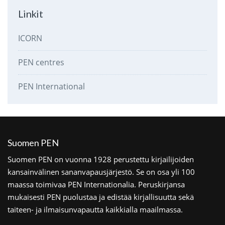
Linkit
ICORN
PEN centres
PEN International
Suomen PEN
Suomen PEN on vuonna 1928 perustettu kirjailijoiden
kansainvälinen sananvapausjärjestö. Se on osa yli 100
maassa toimivaa PEN Internationalia. Peruskirjansa
mukaisesti PEN puolustaa ja edistää kirjallisuutta sekä
taiteen- ja ilmaisunvapautta kaikkialla maailmassa.