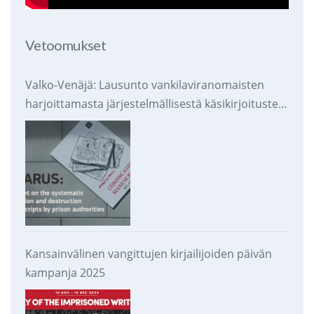
Vetoomukset
Valko-Venäjä: Lausunto vankilaviranomaisten
harjoittamasta järjestelmällisestä käsikirjoitusten
takavarikoinnista ja tuhoamisesta
Kansainvälinen vangittujen kirjailijoiden päivän
kampanja 2025