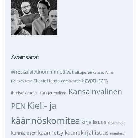
Avainsanat
Ainon nimipäivät
#FreeGalal
alkuperäiskansat
Anna
Egypti
Charlie Hebdo
demokratia
ICORN
Politkovskaja
Kansainvälinen
Iran
ihmisoikeudet
journalismi
Kieli- ja
PEN
käännöskomitea
kirjallisuus
kirjamessut
käännetty kaunokirjallisuus
kunniajäsen
manifesti