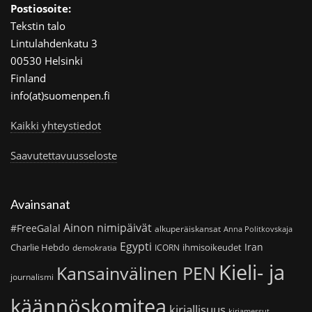
Postiosoite:
Tekstin talo
Lintulahdenkatu 3
00530 Helsinki
Finland
info(at)suomenpen.fi
Kaikki yhteystiedot
Saavutettavuusseloste
Avainsanat
Ainon nimipäivät
#FreeGalal
alkuperäiskansat
Anna Politkovskaja
Egypti
Iran
Charlie Hebdo
ihmisoikeudet
demokratia
ICORN
Kieli- ja
Kansainvälinen PEN
journalismi
käännöskomitea
kirjallisuus
kirjamessut