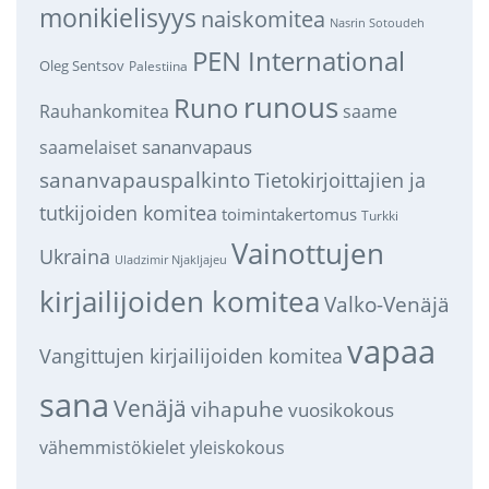
monikielisyys
naiskomitea
Nasrin Sotoudeh
PEN International
Oleg Sentsov
Palestiina
runous
Runo
saame
Rauhankomitea
sananvapaus
saamelaiset
sananvapauspalkinto
Tietokirjoittajien ja
tutkijoiden komitea
toimintakertomus
Turkki
Vainottujen
Ukraina
Uladzimir Njakljajeu
kirjailijoiden komitea
Valko-Venäjä
vapaa
Vangittujen kirjailijoiden komitea
sana
Venäjä
vihapuhe
vuosikokous
vähemmistökielet
yleiskokous