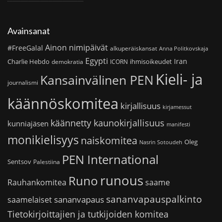
Avainsanat
Ainon nimipäivät
#FreeGalal
alkuperäiskansat
Anna Politkovskaja
Egypti
Iran
Charlie Hebdo
ihmisoikeudet
demokratia
ICORN
Kieli- ja
Kansainvälinen PEN
journalismi
käännöskomitea
kirjallisuus
kirjamessut
käännetty kaunokirjallisuus
kunniajäsen
manifesti
monikielisyys
naiskomitea
Oleg
Nasrin Sotoudeh
PEN International
Sentsov
Palestiina
runous
Runo
saame
Rauhankomitea
sananvapauspalkinto
sananvapaus
saamelaiset
Tietokirjoittajien ja tutkijoiden komitea