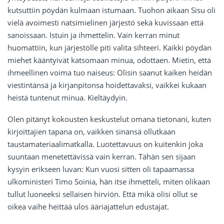
kutsuttiin pöydän kulmaan istumaan. Tuohon aikaan Sisu oli
vielä avoimesti natsimielinen järjestö sekä kuvissaan että
sanoissaan. Istuin ja ihmettelin. Vain kerran minut
huomattiin, kun järjestölle piti valita sihteeri. Kaikki pöydän
miehet kääntyivät katsomaan minua, odottaen. Mietin, että
ihmeellinen voima tuo naiseus: Olisin saanut kaiken heidän
viestintänsä ja kirjanpitonsa hoidettavaksi, vaikkei kukaan
heistä tuntenut minua. Kieltäydyin.
Olen pitänyt kokousten keskustelut omana tietonani, kuten
kirjoittajien tapana on, vaikken sinänsä ollutkaan
taustamateriaalimatkalla. Luotettavuus on kuitenkin joka
suuntaan menetettävissä vain kerran. Tähän sen sijaan
kysyin erikseen luvan: Kun vuosi sitten oli tapaamassa
ulkoministeri Timo Soinia, hän itse ihmetteli, miten olikaan
tullut luoneeksi sellaisen hirviön. Että mikä olisi ollut se
oikea vaihe heittää ulos ääriajattelun edustajat.