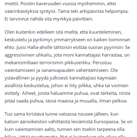
miettii. Poistin kaveruuden vuosia myöhemmin, ettei
väärinkäsityksiä syntyisi. Tämä teki arkipäivistä helpompia.
Ei tarvinnut nähdä sitä myrkkyä päivittäin.
Olen kuitenkin edelleen sitä mieltä, että kuunteleminen,
keskustelu ja pyrkimys ymmärrykseen on kaiken toiminnan
ehto. Jussi Halla-aholle tahtoisin esittää suoran pyynnön: Se
aggressiivinen uhkailu, jota moni kannattajasi harrastaa, on
mekanismiltaan terrorismin pikkuserkku. Perustuu
vaientamiseen ja sananvapauden vähentämiseen. Ole
ystävällinen ja pyydä julkisesti kannattajiasi käymään
asiallista keskustelua, johon ei liity pilkka, uhka tai voimien
esittely. Aiheet, joista haluamme puhua, ovat tärkeitä, niistä
pitää saada puhua, tässä maassa ja muualla, ilman pelkoa.
Tuo sama kiristävä tunne vatsassa nousee jälleen, kun
katson äärioikeiston vähittäistä leviämistä Euroopassa. Se on
kuin vaientamisen aalto, tunnen sen itsekin tarpeena olla
hiljaa, jättää puuttumatta. Nyt ei kuitenkaan ole aikaa olla