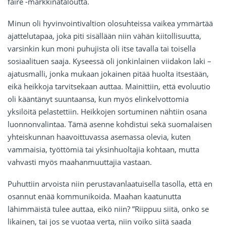
faire -markkinataloutta.
Minun oli hyvinvointivaltion olosuhteissa vaikea ymmärtää
ajattelutapaa, joka piti sisällään niin vähän kiitollisuutta,
varsinkin kun moni puhujista oli itse tavalla tai toisella
sosiaalituen saaja. Kyseessä oli jonkinlainen viidakon laki –
ajatusmalli, jonka mukaan jokainen pitää huolta itsestään,
eikä heikkoja tarvitsekaan auttaa. Mainittiin, että evoluutio
oli kääntänyt suuntaansa, kun myös elinkelvottomia
yksilöitä pelastettiin. Heikkojen sortuminen nähtiin osana
luonnonvalintaa. Tämä asenne kohdistui sekä suomalaisen
yhteiskunnan haavoittuvassa asemassa olevia, kuten
vammaisia, työttömiä tai yksinhuoltajia kohtaan, mutta
vahvasti myös maahanmuuttajia vastaan.
Puhuttiin arvoista niin perustavanlaatuisella tasolla, että en
osannut enää kommunikoida. Maahan kaatunutta
lähimmäistä tulee auttaa, eikö niin? ”Riippuu siitä, onko se
likainen, tai jos se vuotaa verta, niin voiko siitä saada