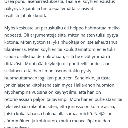
Usea puhui aseharrastuksesta. Täällä ei köyhien edustus
näkynyt. Sijainti ja hinta epäilemättä rajasivat
osallistujahalukkuutta.
Myös keskustelun peruskulku oli helppo hahmottaa melko
nopeasti. Oli argumentteja siitä, miten naisten tulisi pysyä
kotona. Miten työtön tai yksinhuoltaja on itse aiheuttanut
tilanteensa. Miten köyhien tai kouluttamattomien ei tulisi
saada osallistua demokratiaan, sillä he eivät ymmärrä
riittävästi. Moni päättelyketju oli puutteellisuudessaan
sellainen, että ihan ilman asennettakin pystyi
huomauttamaan logiikan puutteen. Sanoinkin, ja tästä
jonkinlaisena kiitoksena sain myös Halla-ahon huomion.
Myöhempinä vuosina on käynyt ilmi, että hän on
retoriikassaan paljon taitavampi. Moni hänen puheistaan tai
teksteistään rakentuu siten, että jonossa on kolme asiaa,
joista kuka tahansa haluaa olla samaa mieltä. Neljäs on
äärimmäinen ja kohtuuton, mutta menee läpi muiden
vanavedessä.