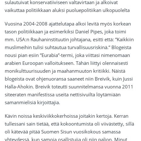
sulautuivat konservatiiviseen valtavirtaan ja alkoivat
vaikuttaa politiikkaan aluksi puoluepolitiikan ulkopuolelta
Vuosina 2004-2008 ajattelutapa alkoi levitä myös korkean
tason politiikkaan ja esimerkiksi Daniel Pipes, joka toimi
mm. USA:n Rauhaninstituutin johtajana, esitti että: ”Kaikkiin
muslimeihin tulisi suhtautua turvallisuusriskinä.” Blogeista
nousi pian esiin ”Eurabia”-termi, joka viittasi nimenomaan
arabien Euroopan valloitukseen. Tähän liittyi olennaisesti
monikulttuurisuuden ja maahanmuuton kritiikki. Näistä
blogeista ovat ohjenuoransa saaneet niin Breivik, kuin Jussi
Halla-Ahokin. Breivik toteutti suunnitelmansa vuonna 2011
siteeraten manifestissa useita nettisivuilta löytämiään
samanmielisiä kirjoittajia.
Kävin noissa keskiviikkokerhoissa joitakin kertoja. Kerran
tullessani sain tietää, että kokoontumista oli viivästetty, sillä
oli kätevää pitää Suomen Sisun vuosikokous samassa
yhteydessä, kun samoja osallistujia oli niin paljon. Minut