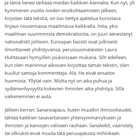
Ja tämä lienee tärkeää meidän kaikkien kannalta. Kun nyt, yli
kymmenen vuotta noiden ensikohtaamisten jälkeen,
kirjoitan tätä tekstiä, on tuo tiettyä ajattelua korostava
linjaus nousemassa maailmassa kaikkialla. Intia, yksi
maailman suurimmista demokratioista, on juuri äänestänyt
nationalistit johtoon. Euroopan fasistit ovat julkisesti
ilmoittaneet yhdistyvänsä, perussuomalaisten Laura
Huhtasaari hymyillen joukoissaan mukana. Silti edelleen,
kun olen maininnut aikovani kirjoittaa tämän tekstin, olen
kuullut samoja kommentteja. Älä. He eivät ansaitse
huomiota. Yllytät vain. Mutta nyt on aika puhua ja
sydämenhyvyyttä kokevien ihmisten aika yhdistyä. Sillä
vaikeneminen ei auta.
Jälleen kerran: Sananvapaus, kuten muutkin ihmisoikeudet,
tähtää kaikkien tasavertaiseen yhteisymmärrykseen ja
ihmisten ja kansojen väliseen rauhaan. Sanaleikit, vääristely
tai olkiukot eivät muuta tätä perusajatusta mihinkään.