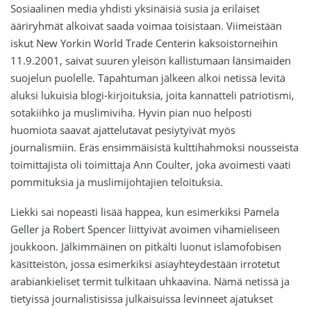
Sosiaalinen media yhdisti yksinäisiä susia ja erilaiset
ääriryhmät alkoivat saada voimaa toisistaan. Viimeistään
iskut New Yorkin World Trade Centerin kaksoistorneihin
11.9.2001, saivat suuren yleisön kallistumaan länsimaiden
suojelun puolelle. Tapahtuman jälkeen alkoi netissä levitä
aluksi lukuisia blogi-kirjoituksia, joita kannatteli patriotismi,
sotakiihko ja muslimiviha. Hyvin pian nuo helposti
huomiota saavat ajattelutavat pesiytyivät myös
journalismiin. Eräs ensimmäisistä kulttihahmoksi nousseista
toimittajista oli toimittaja Ann Coulter, joka avoimesti vaati
pommituksia ja muslimijohtajien teloituksia.
Liekki sai nopeasti lisää happea, kun esimerkiksi Pamela
Geller ja Robert Spencer liittyivät avoimen vihamieliseen
joukkoon. Jälkimmäinen on pitkälti luonut islamofobisen
käsitteistön, jossa esimerkiksi asiayhteydestään irrotetut
arabiankieliset termit tulkitaan uhkaavina. Nämä netissä ja
tietyissä journalistisissa julkaisuissa levinneet ajatukset