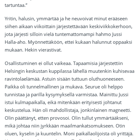
tartuntaa.”
Yritin, halusin, ymmärtää ja he neuvoivat minut erääseen
siihen aikaan viikoittain järjestettävään keskiviikkokerhoon,
jota järjesti silloin vielä tuntemattomampi hahmo Jussi
Halla-aho. Myönnettäköön, ettei kukaan halunnut oppaaksi
mukaan. Hekin vierastivat.
Osallistuminen ei ollut vaikeaa. Tapaamisia järjestettiin
Helsingin keskustan kuppilassa lähellä muutenkin kuhisevaa
ravintolaelämää. Astuin sisään tuttuun oluthuoneeseen.
Paikka oli tunnelmallinen ja mukava. Seurue oli helppo
tunnistaa ja parilla kysymyksellä varmistaa. Mainittu Jussi
istui kulmapaikalla, eikä mitenkään erityisesti johtanut
keskustelua. Hän oli mahdollistaja, jonkinlainen magneetti.
Olin päättänyt, etten provosoi. Olin tullut ymmärtääkseni,
mikä johtaa niin jyrkkään maailmankatsomukseen. Otin
oluen, kyselin ja kuuntelin. Moni paikallaolijoista oli yrittäjä.