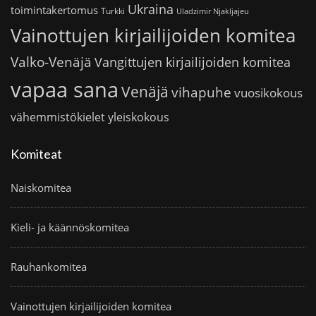
Ukraina
toimintakertomus
Turkki
Uladzimir Njakljajeu
Vainottujen kirjailijoiden komitea
Valko-Venäjä
Vangittujen kirjailijoiden komitea
vapaa sana
Venäjä
vihapuhe
vuosikokous
vähemmistökielet
yleiskokous
Komiteat
Naiskomitea
Kieli- ja käännöskomitea
Rauhankomitea
Vainottujen kirjailijoiden komitea