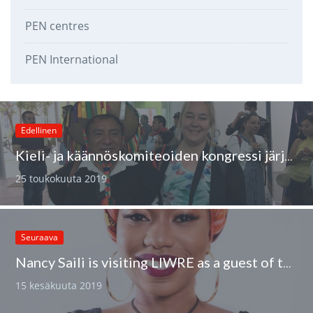
PEN centres
PEN International
Edellinen
Kieli- ja käännöskomiteoiden kongressi järjestettiin toukokuun alussa Meksikossa
25 toukokuuta 2019
Seuraava
Nancy Saili is visiting LIWRE as a guest of the Finnish PEN
15 kesäkuuta 2019