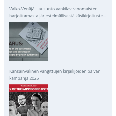
Valko-Venäjä: Lausunto vankilaviranomaisten
harjoittamasta järjestelmällisestä käsikirjoitusten
takavarikoinnista ja tuhoamisesta
Kansainvälinen vangittujen kirjailijoiden päivän
kampanja 2025