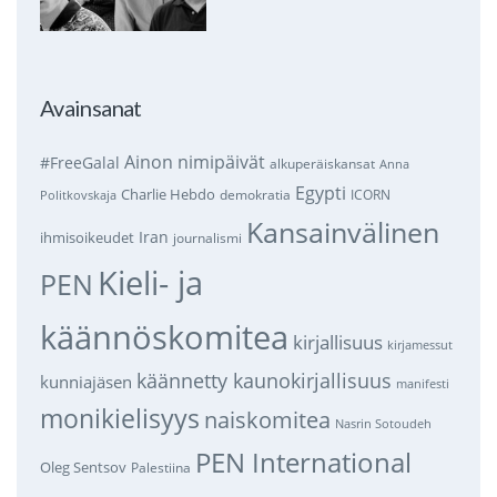
Avainsanat
Ainon nimipäivät
#FreeGalal
alkuperäiskansat
Anna
Egypti
Charlie Hebdo
demokratia
ICORN
Politkovskaja
Kansainvälinen
Iran
ihmisoikeudet
journalismi
Kieli- ja
PEN
käännöskomitea
kirjallisuus
kirjamessut
käännetty kaunokirjallisuus
kunniajäsen
manifesti
monikielisyys
naiskomitea
Nasrin Sotoudeh
PEN International
Oleg Sentsov
Palestiina