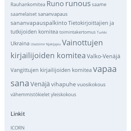
runous
Runo
saame
Rauhankomitea
sananvapaus
saamelaiset
sananvapauspalkinto
Tietokirjoittajien ja
tutkijoiden komitea
toimintakertomus
Turkki
Vainottujen
Ukraina
Uladzimir Njakljajeu
kirjailijoiden komitea
Valko-Venäjä
vapaa
Vangittujen kirjailijoiden komitea
sana
Venäjä
vihapuhe
vuosikokous
vähemmistökielet
yleiskokous
Linkit
ICORN