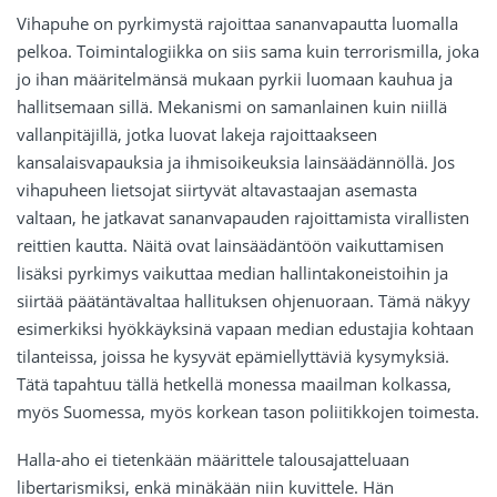
Vihapuhe on pyrkimystä rajoittaa sananvapautta luomalla
pelkoa. Toimintalogiikka on siis sama kuin terrorismilla, joka
jo ihan määritelmänsä mukaan pyrkii luomaan kauhua ja
hallitsemaan sillä. Mekanismi on samanlainen kuin niillä
vallanpitäjillä, jotka luovat lakeja rajoittaakseen
kansalaisvapauksia ja ihmisoikeuksia lainsäädännöllä. Jos
vihapuheen lietsojat siirtyvät altavastaajan asemasta
valtaan, he jatkavat sananvapauden rajoittamista virallisten
reittien kautta. Näitä ovat lainsäädäntöön vaikuttamisen
lisäksi pyrkimys vaikuttaa median hallintakoneistoihin ja
siirtää päätäntävaltaa hallituksen ohjenuoraan. Tämä näkyy
esimerkiksi hyökkäyksinä vapaan median edustajia kohtaan
tilanteissa, joissa he kysyvät epämiellyttäviä kysymyksiä.
Tätä tapahtuu tällä hetkellä monessa maailman kolkassa,
myös Suomessa, myös korkean tason poliitikkojen toimesta.
Halla-aho ei tietenkään määrittele talousajatteluaan
libertarismiksi, enkä minäkään niin kuvittele. Hän