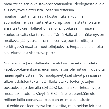
määrittelee sen oikeistokonservatismiksi. Ideologiassa ei ole
siis kysymys ajattelusta, jossa siirrettäisiin
maahanmuuttajilta jääviä kustannuksia köyhille
suomalaisille, vaan siitä, että kumpikaan näistä tahoista ei
ansaitse tukea. Halla-ahon sanoin: Työikäisen ihmisen
kuuluu ansaita elantonsa itse. Tämä Halla-ahon näkemys on
mediassa jäänyt usein harmillisen varjoon toimittajien
keskittyessä maahanmuuttolinjauksiin. Empatia ei ole noita
ajattelumalleja yhdistävä piirre.
Noilta ajoilta Jussi Halla-aho jäi yli kymmeneksi vuodeksi
Facebook-kaverikseni, eikä minulla siis ole mitään illuusioita
hänen ajattelustaan. Normaalipäivitykset olivat pääasiassa
ulkomaalaisten tekemistä rikoksista kertovien juttujen
postauksia, joiden alla räyhäävä lauma alkoi riehua nyt jo
muualtakin tutuilla sävyillä. Eikä hänelle tietenkään ole
millään lailla epäselvää, että olen eri mieltä. Halusin
kuitenkin edelleen pysyä kartalla siitä, mitä heidän leirinsä