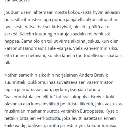
Jouduin usein lähtemään noista kokouksista hyvin aikaisin
pois, sillä ihmisten tapa puhua ja ajatella alkoi sattua ihan
fyysisesti. Vatsalihakset kiristyivät, oksetti, päätä alkoi
särkeä. Kävelin kaupungin katuja saadakseni henkistä
happea. Sama olo on tullut viime aikoina joskus, kun olen
katsonut Handmaid’s Tale –sarjaa. Vielä vahvemmin siksi,
että tunnen tietäväni, kuinka lähellä tuo todellisuus saattaisi
olla.
Noihin samoihin aikoihin norjalainen Anders Breivik
suunnitteli joukkomurhaa suvaitsevaisen vasemmiston
lapsia ja nuoria vastaan, pyrkimyksenään tuhota
”vasemmistolaisen eliitin” tuleva sukupolvi. Breivik koki
olevansa osa kansainvälistä poliittista liikettä, joka vastustaa
muslimien maahanmuuttoa varsinkin Euroopassa. Kyse oli
nettikirjoittajien verkostosta, joka levitti aatettaan ennen
kaikkea digitaalisesti, mutta järjesti myös kokoontumisia.