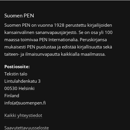
Suomen PEN
Suomen PEN on vuonna 1928 perustettu kirjailijoiden
kansainvälinen sananvapausjärjestö. Se on osa yli 100
maassa toimivaa PEN Internationalia. Peruskirjansa
mukaisesti PEN puolustaa ja edistää kirjallisuutta sekä
taiteen- ja ilmaisunvapautta kaikkialla maailmassa.
Postiosoite:
Tekstin talo
Lintulahdenkatu 3
00530 Helsinki
Finland
info(at)suomenpen.fi
Kaikki yhteystiedot
Saavutettavuusseloste