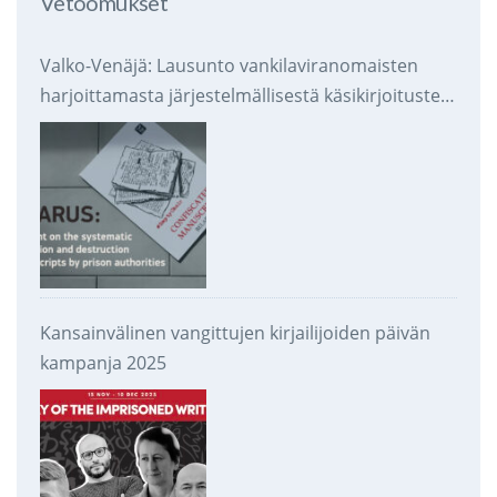
Vetoomukset
Valko-Venäjä: Lausunto vankilaviranomaisten
harjoittamasta järjestelmällisestä käsikirjoitusten
takavarikoinnista ja tuhoamisesta
Kansainvälinen vangittujen kirjailijoiden päivän
kampanja 2025