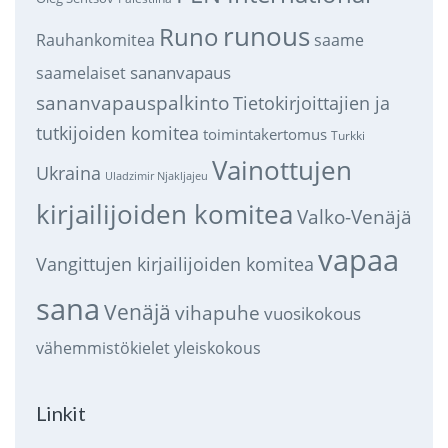
runous
Runo
saame
Rauhankomitea
sananvapaus
saamelaiset
sananvapauspalkinto
Tietokirjoittajien ja
tutkijoiden komitea
toimintakertomus
Turkki
Vainottujen
Ukraina
Uladzimir Njakljajeu
kirjailijoiden komitea
Valko-Venäjä
vapaa
Vangittujen kirjailijoiden komitea
sana
Venäjä
vihapuhe
vuosikokous
vähemmistökielet
yleiskokous
Linkit