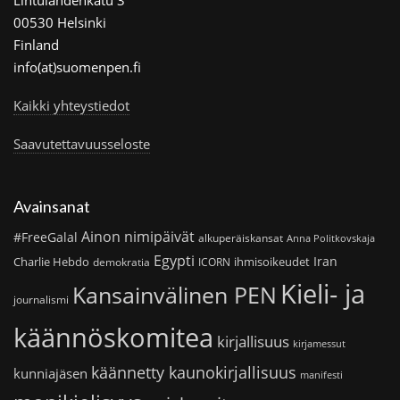
00530 Helsinki
Finland
info(at)suomenpen.fi
Kaikki yhteystiedot
Saavutettavuusseloste
Avainsanat
Ainon nimipäivät
#FreeGalal
alkuperäiskansat
Anna Politkovskaja
Egypti
Iran
Charlie Hebdo
ihmisoikeudet
demokratia
ICORN
Kieli- ja
Kansainvälinen PEN
journalismi
käännöskomitea
kirjallisuus
kirjamessut
käännetty kaunokirjallisuus
kunniajäsen
manifesti