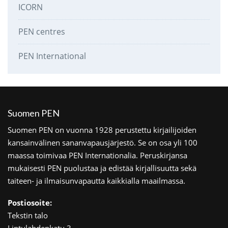
ICORN
PEN centres
PEN International
Suomen PEN
Suomen PEN on vuonna 1928 perustettu kirjailijoiden
kansainvälinen sananvapausjärjestö. Se on osa yli 100
maassa toimivaa PEN Internationalia. Peruskirjansa
mukaisesti PEN puolustaa ja edistää kirjallisuutta sekä
taiteen- ja ilmaisunvapautta kaikkialla maailmassa.
Postiosoite:
Tekstin talo
Lintulahdenkatu 3