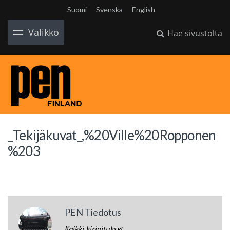
Suomi
Svenska
English
Valikko
Hae sivustolta
_Tekijäkuvat_,%20Ville%20Ropponen
%203
PEN Tiedotus
Kaikki kirjoitukset