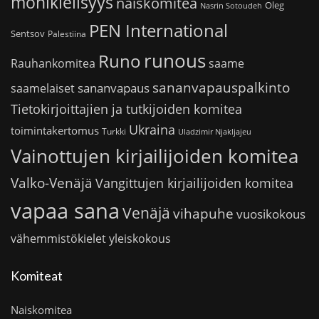
monikielisyys
naiskomitea
Oleg
Nasrin Sotoudeh
PEN International
Sentsov
Palestiina
runous
Runo
saame
Rauhankomitea
sananvapauspalkinto
sananvapaus
saamelaiset
Tietokirjoittajien ja tutkijoiden komitea
Ukraina
toimintakertomus
Turkki
Uladzimir Njakljajeu
Vainottujen kirjailijoiden komitea
Valko-Venäjä
Vangittujen kirjailijoiden komitea
vapaa sana
Venäjä
vihapuhe
vuosikokous
vähemmistökielet
yleiskokous
Komiteat
Naiskomitea