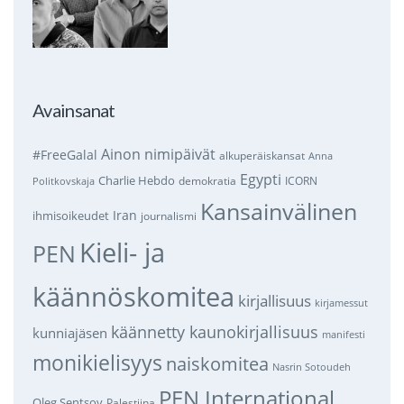
Avainsanat
Ainon nimipäivät
#FreeGalal
alkuperäiskansat
Anna
Egypti
Charlie Hebdo
demokratia
ICORN
Politkovskaja
Kansainvälinen
Iran
ihmisoikeudet
journalismi
Kieli- ja
PEN
käännöskomitea
kirjallisuus
kirjamessut
käännetty kaunokirjallisuus
kunniajäsen
manifesti
monikielisyys
naiskomitea
Nasrin Sotoudeh
PEN International
Oleg Sentsov
Palestiina