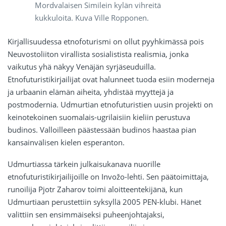
Mordvalaisen Similein kylän vihreitä
kukkuloita. Kuva Ville Ropponen.
Kirjallisuudessa etnofoturismi on ollut pyyhkimässä pois
Neuvostoliiton virallista sosialistista realismia, jonka
vaikutus yhä näkyy Venäjän syrjäseuduilla.
Etnofuturistikirjailijat ovat halunneet tuoda esiin moderneja
ja urbaanin elämän aiheita, yhdistää myyttejä ja
postmodernia. Udmurtian etnofuturistien uusin projekti on
keinotekoinen suomalais-ugrilaisiin kieliin perustuva
budinos. Valloilleen päästessään budinos haastaa pian
kansainvälisen kielen esperanton.
Udmurtiassa tärkein julkaisukanava nuorille
etnofuturistikirjailijoille on Invožo-lehti. Sen päätoimittaja,
runoilija Pjotr Zaharov toimi aloitteentekijänä, kun
Udmurtiaan perustettiin syksyllä 2005 PEN-klubi. Hänet
valittiin sen ensimmäiseksi puheenjohtajaksi,