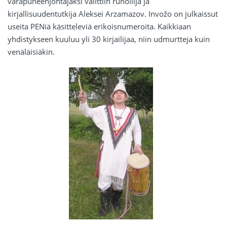
varapuheenjohtajaksi valittiin runoilija ja
kirjallisuudentutkija Aleksei Arzamazov. Invožo on julkaissut
useita PENiä käsitteleviä erikoisnumeroita. Kaikkiaan
yhdistykseen kuuluu yli 30 kirjailijaa, niin udmurtteja kuin
venäläisiäkin.