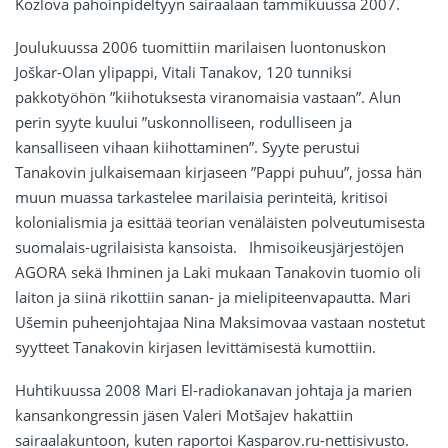
Kozlova pahoinpideltyyn sairaalaan tammikuussa 2007.
Joulukuussa 2006 tuomittiin marilaisen luontonuskon
Joškar-Olan ylipappi, Vitali Tanakov, 120 tunniksi
pakkotyöhön ”kiihotuksesta viranomaisia vastaan”. Alun
perin syyte kuului ”uskonnolliseen, rodulliseen ja
kansalliseen vihaan kiihottaminen”. Syyte perustui
Tanakovin julkaisemaan kirjaseen ”Pappi puhuu”, jossa hän
muun muassa tarkastelee marilaisia perinteitä, kritisoi
kolonialismia ja esittää teorian venäläisten polveutumisesta
suomalais-ugrilaisista kansoista. Ihmisoikeusjärjestöjen
AGORA sekä Ihminen ja Laki mukaan Tanakovin tuomio oli
laiton ja siinä rikottiin sanan- ja mielipiteenvapautta. Mari
Ušemin puheenjohtajaa Nina Maksimovaa vastaan nostetut
syytteet Tanakovin kirjasen levittämisestä kumottiin.
Huhtikuussa 2008 Mari El-radiokanavan johtaja ja marien
kansankongressin jäsen Valeri Motšajev hakattiin
sairaalakuntoon, kuten raportoi Kasparov.ru-nettisivusto.