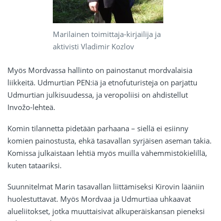
Marilainen toimittaja-kirjailija ja
aktivisti Vladimir Kozlov
Myös Mordvassa hallinto on painostanut mordvalaisia
liikkeitä. Udmurtian PEN:iä ja etnofuturisteja on parjattu
Udmurtian julkisuudessa, ja veropoliisi on ahdistellut
Invožo-lehteä.
Komin tilannetta pidetään parhaana – siellä ei esiinny
komien painostusta, ehkä tasavallan syrjäisen aseman takia.
Komissa julkaistaan lehtiä myös muilla vähemmistökielillä,
kuten tataariksi.
Suunnitelmat Marin tasavallan liittämiseksi Kirovin lääniin
huolestuttavat. Myös Mordvaa ja Udmurtiaa uhkaavat
alueliitokset, jotka muuttaisivat alkuperäiskansan pieneksi