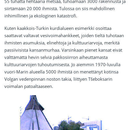
55 tuhatta hehtaaria metsää, tuhoamaan 3000 rakennusta ja
siirtämään 20 000 ihmistä. Tulossa on siis mahdollinen
inhimillinen ja ekologinen katastrofi.
Kuten kaakkois-Turkin kurdialueen esimerkki osoittaa
saattavat valtavat vesivoimahankkeet, joiden tieltä tuhotaan
ihmisten asumuksia, elinehtoja ja kulttuuriarvoja, merkitä
passiivisista kansanmurhaa. Varsinkaan pienet kansat eivät
välttämättä hevin selviä pakkosiirron aiheuttamasta
kulttuuriarvojen tuhoutumisesta. Jo aiemmin 1970-luvulla
vuori-Marin alueella 5000 ihmistä on menettänyt kotinsa
Volgan vedenpinnan noston takia, liittyen Tšeboksarin
voimalan patoaltaaseen.