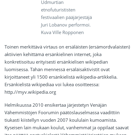
Udmurtian
etnofuturististen
festivaalien pääjärjestäjä
Juri Lobanov performoi.
Kuva Ville Ropponen
Toinen merkittävä virtaus on ersäläisten (ersämordvalaisten)
aktiivien kehittämä ersänkielinen internet, joka
konkretisoituu erityisesti ersänkielisen wikipedian
luomisessa. Tähän mennessä ersäläisaktivistit ovat
kirjoittaneet yli 1500 ersänkielistä wikipedia-artikkelia.
Ersänkielistä wikipediaa voi lukea osoitteessa:
http.//myv.wikipedia.org
Helmikuussa 2010 ensikertaa järjestetyn Venäjän
Vähemmistöjen Foorumin päätöslauselmassa vaadittiin
tiukasti kiistellyn vuoden 2007 koululain kumoamista.
Kyseisen lain mukaan koulut, vanhemmat ja oppilaat saavat
itse päättää opetuskielestä.Vähemmistöjärjestöjen mukaan