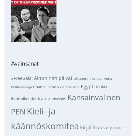
Avainsanat
Ainon nimipäivät
#FreeGalal
alkuperäiskansat
Anna
Egypti
Charlie Hebdo
demokratia
ICORN
Politkovskaja
Kansainvälinen
Iran
ihmisoikeudet
journalismi
Kieli- ja
PEN
käännöskomitea
kirjallisuus
kirjamessut