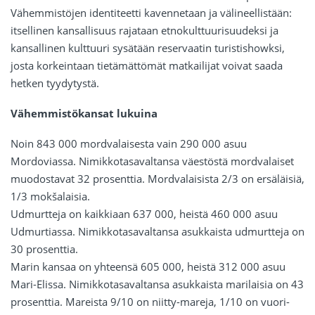
Vähemmistöjen identiteetti kavennetaan ja välineellistään:
itsellinen kansallisuus rajataan etnokulttuurisuudeksi ja
kansallinen kulttuuri sysätään reservaatin turistishowksi,
josta korkeintaan tietämättömät matkailijat voivat saada
hetken tyydytystä.
Vähemmistökansat lukuina
Noin 843 000 mordvalaisesta vain 290 000 asuu
Mordoviassa. Nimikkotasavaltansa väestöstä mordvalaiset
muodostavat 32 prosenttia. Mordvalaisista 2/3 on ersäläisiä,
1/3 mokšalaisia.
Udmurtteja on kaikkiaan 637 000, heistä 460 000 asuu
Udmurtiassa. Nimikkotasavaltansa asukkaista udmurtteja on
30 prosenttia.
Marin kansaa on yhteensä 605 000, heistä 312 000 asuu
Mari-Elissa. Nimikkotasavaltansa asukkaista marilaisia on 43
prosenttia. Mareista 9/10 on niitty-mareja, 1/10 on vuori-