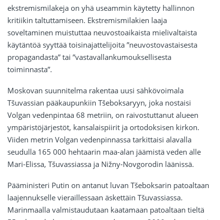
ekstremismilakeja on yhä useammin käytetty hallinnon
kritiikin taltuttamiseen. Ekstremismilakien laaja
soveltaminen muistuttaa neuvostoaikaista mielivaltaista
käytäntöä syyttää toisinajattelijoita ”neuvostovastaisesta
propagandasta” tai ”vastavallankumouksellisesta
toiminnasta”.
Moskovan suunnitelma rakentaa uusi sähkövoimala
Tšuvassian pääkaupunkiin Tšeboksaryyn, joka nostaisi
Volgan vedenpintaa 68 metriin, on raivostuttanut alueen
ympäristöjärjestöt, kansalaispiirit ja ortodoksisen kirkon.
Viiden metrin Volgan vedenpinnassa tarkittaisi alavalla
seudulla 165 000 hehtaarin maa-alan jäämistä veden alle
Mari-Elissa, Tšuvassiassa ja Nižny-Novgorodin läänissä.
Pääministeri Putin on antanut luvan Tšeboksarin patoaltaan
laajennukselle vieraillessaan äskettäin Tšuvassiassa.
Marinmaalla valmistaudutaan kaatamaan patoaltaan tieltä