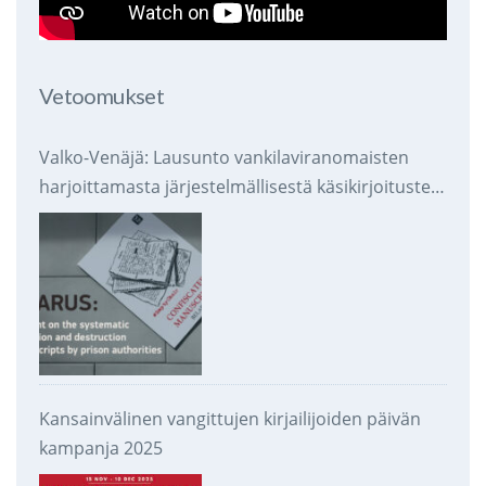
Vetoomukset
Valko-Venäjä: Lausunto vankilaviranomaisten
harjoittamasta järjestelmällisestä käsikirjoitusten
takavarikoinnista ja tuhoamisesta
Kansainvälinen vangittujen kirjailijoiden päivän
kampanja 2025