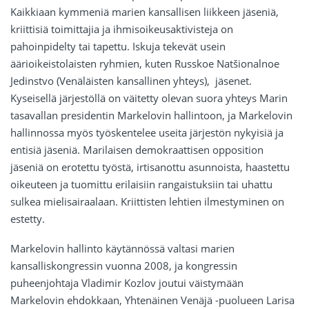
Kaikkiaan kymmeniä marien kansallisen liikkeen jäseniä,
kriittisiä toimittajia ja ihmisoikeusaktivisteja on
pahoinpidelty tai tapettu. Iskuja tekevät usein
äärioikeistolaisten ryhmien, kuten Russkoe Natšionalnoe
Jedinstvo (Venäläisten kansallinen yhteys), jäsenet.
Kyseisellä järjestöllä on väitetty olevan suora yhteys Marin
tasavallan presidentin Markelovin hallintoon, ja Markelovin
hallinnossa myös työskentelee useita järjestön nykyisiä ja
entisiä jäseniä. Marilaisen demokraattisen opposition
jäseniä on erotettu työstä, irtisanottu asunnoista, haastettu
oikeuteen ja tuomittu erilaisiin rangaistuksiin tai uhattu
sulkea mielisairaalaan. Kriittisten lehtien ilmestyminen on
estetty.
Markelovin hallinto käytännössä valtasi marien
kansalliskongressin vuonna 2008, ja kongressin
puheenjohtaja Vladimir Kozlov joutui väistymään
Markelovin ehdokkaan, Yhtenäinen Venäjä -puolueen Larisa