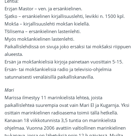
Lehtiä:
Erzjan Mastor – ven. ja ersänkielinen.
Sjatko – ersänkielinen kirjallisuuslehti, levikki n. 1500 kpl.
Mokša – kirjallisuuslehti mokšan kielellä.
Tšilisema – ersänkielinen lastenlehti.
Myös mokšankielinen lastenlehti.
Paikallislehdissä on sivuja joko ersäksi tai mokšaksi riippuen
alueesta.
Ersän ja mokšankielisiä kirjoja painetaan vuosittain 5-15.
Ersän- tai mokšankielisiä radio ja televisio-ohjelmia
satunnaisesti venäläisillä paikalliskanavilla.
Mari
Marissa ilmestyy 11 marinkielistä lehteä, joista
paikallislehteä suurempia ovat vain Mari El ja Kugarnja. Yksi
osittain marinkielinen radioasema toimii tällä hetkellä.
Kanavan 18 viikkotunnista 3,5 tuntia on marinkielistä
ohjelmaa. Vuonna 2006 avattiin valtiollinen marinkielinen
tv-kanava, jossa on lähetyksiä noin 12 h päivässä. Muilta