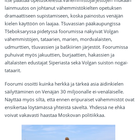
lainmuutos on johtanut vähemmistökielten opetuksen
dramaattiseen supistamiseen, koska painostus venäjän
kielen käyttöön on laajaa. Tšuvassian pääkaupungissa
Tšeboksaryssa pidetyssä foorumissa näkyivät Volgan
vähemmistöjen, tataarien, marien, mordvalaisten,
udmurttien, tšuvassien ja baškiirien järjestöt. Foorumissa
puhuivat myös jakuuttien, burjaattien, hakassien ja
altalaisten edustajat Siperiasta sekä Volgan suiston nogai-
tataarit.
Foorumi osoitti kuinka herkkä ja tärkeä asia äidinkielen
säilyttäminen on Venäjän 30 miljoonalle ei-venäläiselle.
Näyttää myös siltä, että ennen eripuraiset vähemmistöt ovat
ensikertaa löytämässä yhteistä säveltä. Yhdessä ne ehkä
voivat vakavasti haastaa Moskovan politiikkaa.