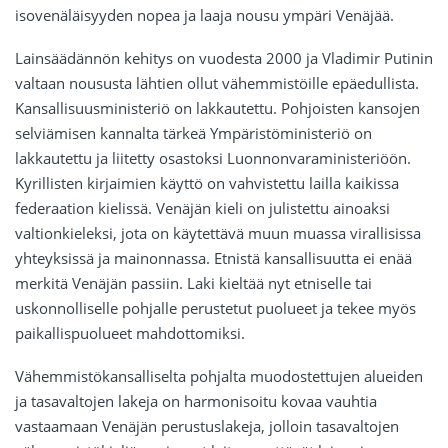
isovenäläisyyden nopea ja laaja nousu ympäri Venäjää.
Lainsäädännön kehitys on vuodesta 2000 ja Vladimir Putinin
valtaan noususta lähtien ollut vähemmistöille epäedullista.
Kansallisuusministeriö on lakkautettu. Pohjoisten kansojen
selviämisen kannalta tärkeä Ympäristöministeriö on
lakkautettu ja liitetty osastoksi Luonnonvaraministeriöön.
Kyrillisten kirjaimien käyttö on vahvistettu lailla kaikissa
federaation kielissä. Venäjän kieli on julistettu ainoaksi
valtionkieleksi, jota on käytettävä muun muassa virallisissa
yhteyksissä ja mainonnassa. Etnistä kansallisuutta ei enää
merkitä Venäjän passiin. Laki kieltää nyt etniselle tai
uskonnolliselle pohjalle perustetut puolueet ja tekee myös
paikallispuolueet mahdottomiksi.
Vähemmistökansalliselta pohjalta muodostettujen alueiden
ja tasavaltojen lakeja on harmonisoitu kovaa vauhtia
vastaamaan Venäjän perustuslakeja, jolloin tasavaltojen