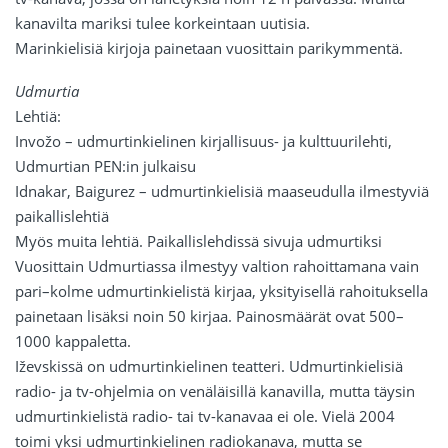
kanavilta mariksi tulee korkeintaan uutisia.
Marinkielisiä kirjoja painetaan vuosittain parikymmentä.
Udmurtia
Lehtiä:
Invožo – udmurtinkielinen kirjallisuus- ja kulttuurilehti,
Udmurtian PEN:in julkaisu
Idnakar, Baigurez – udmurtinkielisiä maaseudulla ilmestyviä
paikallislehtiä
Myös muita lehtiä. Paikallislehdissä sivuja udmurtiksi
Vuosittain Udmurtiassa ilmestyy valtion rahoittamana vain
pari–kolme udmurtinkielistä kirjaa, yksityisellä rahoituksella
painetaan lisäksi noin 50 kirjaa. Painosmäärät ovat 500–
1000 kappaletta.
Iževskissä on udmurtinkielinen teatteri. Udmurtinkielisiä
radio- ja tv-ohjelmia on venäläisillä kanavilla, mutta täysin
udmurtinkielistä radio- tai tv-kanavaa ei ole. Vielä 2004
toimi yksi udmurtinkielinen radiokanava, mutta se