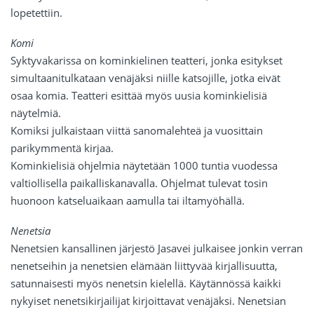
lopetettiin.
Komi
Syktyvakarissa on kominkielinen teatteri, jonka esitykset
simultaanitulkataan venäjäksi niille katsojille, jotka eivät
osaa komia. Teatteri esittää myös uusia kominkielisiä
näytelmiä.
Komiksi julkaistaan viittä sanomalehteä ja vuosittain
parikymmentä kirjaa.
Kominkielisiä ohjelmia näytetään 1000 tuntia vuodessa
valtiollisella paikalliskanavalla. Ohjelmat tulevat tosin
huonoon katseluaikaan aamulla tai iltamyöhällä.
Nenetsia
Nenetsien kansallinen järjestö Jasavei julkaisee jonkin verran
nenetseihin ja nenetsien elämään liittyvää kirjallisuutta,
satunnaisesti myös nenetsin kielellä. Käytännössä kaikki
nykyiset nenetsikirjailijat kirjoittavat venäjäksi. Nenetsian