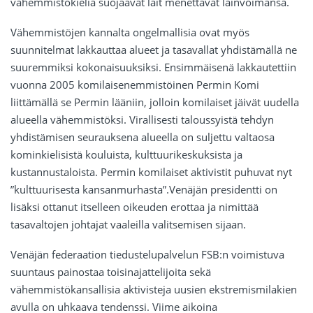
vähemmistökieliä suojaavat lait menettävät lainvoimansa.
Vähemmistöjen kannalta ongelmallisia ovat myös
suunnitelmat lakkauttaa alueet ja tasavallat yhdistämällä ne
suuremmiksi kokonaisuuksiksi. Ensimmäisenä lakkautettiin
vuonna 2005 komilaisenemmistöinen Permin Komi
liittämällä se Permin lääniin, jolloin komilaiset jäivät uudella
alueella vähemmistöksi. Virallisesti taloussyistä tehdyn
yhdistämisen seurauksena alueella on suljettu valtaosa
kominkielisistä kouluista, kulttuurikeskuksista ja
kustannustaloista. Permin komilaiset aktivistit puhuvat nyt
”kulttuurisesta kansanmurhasta”.Venäjän presidentti on
lisäksi ottanut itselleen oikeuden erottaa ja nimittää
tasavaltojen johtajat vaaleilla valitsemisen sijaan.
Venäjän federaation tiedustelupalvelun FSB:n voimistuva
suuntaus painostaa toisinajattelijoita sekä
vähemmistökansallisia aktivisteja uusien ekstremismilakien
avulla on uhkaava tendenssi. Viime aikoina