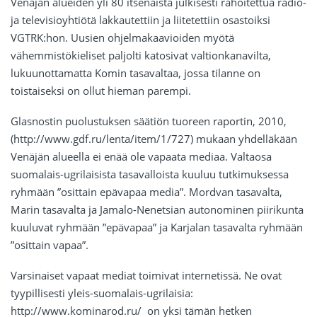
Venäjän alueiden yli 80 itsenäistä julkisesti rahoitettua radio-
ja televisioyhtiötä lakkautettiin ja liitetettiin osastoiksi
VGTRK:hon. Uusien ohjelmakaavioiden myötä
vähemmistökieliset paljolti katosivat valtionkanavilta,
lukuunottamatta Komin tasavaltaa, jossa tilanne on
toistaiseksi on ollut hieman parempi.
Glasnostin puolustuksen säätiön tuoreen raportin, 2010,
(http://www.gdf.ru/lenta/item/1/727) mukaan yhdelläkään
Venäjän alueella ei enää ole vapaata mediaa. Valtaosa
suomalais-ugrilaisista tasavalloista kuuluu tutkimuksessa
ryhmään ”osittain epävapaa media”. Mordvan tasavalta,
Marin tasavalta ja Jamalo-Nenetsian autonominen piirikunta
kuuluvat ryhmään ”epävapaa” ja Karjalan tasavalta ryhmään
”osittain vapaa”.
Varsinaiset vapaat mediat toimivat internetissä. Ne ovat
tyypillisesti yleis-suomalais-ugrilaisia:
http://www.kominarod.ru/ on yksi tämän hetken