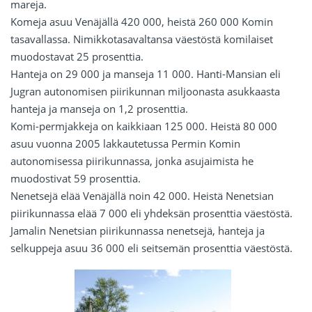
mareja.
Komeja asuu Venäjällä 420 000, heistä 260 000 Komin
tasavallassa. Nimikkotasavaltansa väestöstä komilaiset
muodostavat 25 prosenttia.
Hanteja on 29 000 ja manseja 11 000. Hanti-Mansian eli
Jugran autonomisen piirikunnan miljoonasta asukkaasta
hanteja ja manseja on 1,2 prosenttia.
Komi-permjakkeja on kaikkiaan 125 000. Heistä 80 000
asuu vuonna 2005 lakkautetussa Permin Komin
autonomisessa piirikunnassa, jonka asujaimista he
muodostivat 59 prosenttia.
Nenetsejä elää Venäjällä noin 42 000. Heistä Nenetsian
piirikunnassa elää 7 000 eli yhdeksän prosenttia väestöstä.
Jamalin Nenetsian piirikunnassa nenetsejä, hanteja ja
selkuppeja asuu 36 000 eli seitsemän prosenttia väestöstä.