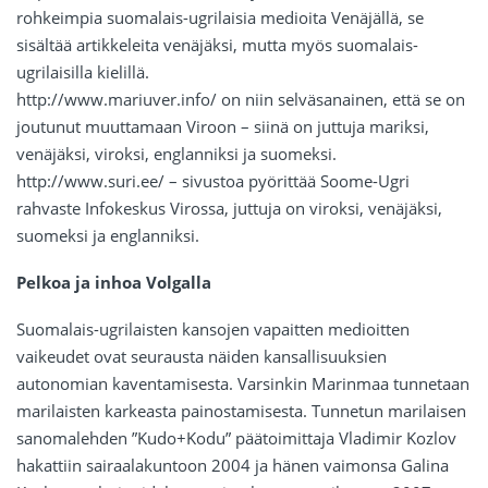
rohkeimpia suomalais-ugrilaisia medioita Venäjällä, se
sisältää artikkeleita venäjäksi, mutta myös suomalais-
ugrilaisilla kielillä.
http://www.mariuver.info/ on niin selväsanainen, että se on
joutunut muuttamaan Viroon – siinä on juttuja mariksi,
venäjäksi, viroksi, englanniksi ja suomeksi.
http://www.suri.ee/ – sivustoa pyörittää Soome-Ugri
rahvaste Infokeskus Virossa, juttuja on viroksi, venäjäksi,
suomeksi ja englanniksi.
Pelkoa ja inhoa Volgalla
Suomalais-ugrilaisten kansojen vapaitten medioitten
vaikeudet ovat seurausta näiden kansallisuuksien
autonomian kaventamisesta. Varsinkin Marinmaa tunnetaan
marilaisten karkeasta painostamisesta. Tunnetun marilaisen
sanomalehden ”Kudo+Kodu” päätoimittaja Vladimir Kozlov
hakattiin sairaalakuntoon 2004 ja hänen vaimonsa Galina