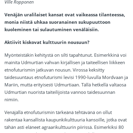
Ville Ropponen
Venäjän uralilaiset kansat ovat vaikeassa tilanteessa,
monia niistä uhkaa suoranainen sukupuuttoon
kuoleminen tai sulautuminen venäläisiin.
Aktiivit kiskovat kulttuurin nousuun?
Myönteistäkin kehitystä on silti tapahtunut. Esimerkkinä voi
mainita Udmurtian vahvan kirjallisen ja taiteellisen liikkeen
etnofuturismin jatkuvan nousun. Virossa keksitty
taidesuuntaus etnofuturismi levisi 1990-luvulla Mordvaan ja
Mariin, mutta erityisesti Udmurtiaan. Tällä hetkellä valtaosa
Udmurtian nuorista taiteilijoista vannoo taidesuunnan
nimiin.
Venäjällä etnofuturismin tärkeänä tehtävänä on ollut
rakentaa kansallista kaupunkikulttuuria kansoille, jotka ovat
tähän asti eläneet agraarikulttuurin piirissä. Esimerkiksi 80