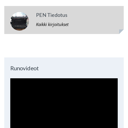
PEN Tiedotus
Kaikki kirjoitukset
Runovideot