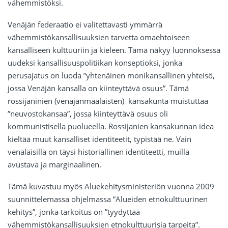
vähemmistöksi.
Venäjän federaatio ei valitettavasti ymmärrä
vähemmistökansallisuuksien tarvetta omaehtoiseen
kansalliseen kulttuuriin ja kieleen. Tämä näkyy luonnoksessa
uudeksi kansallisuuspolitiikan konseptioksi, jonka
perusajatus on luoda ”yhtenäinen monikansallinen yhteisö,
jossa Venäjän kansalla on kiinteyttävä osuus”. Tämä
rossijaninien (venäjänmaalaisten) kansakunta muistuttaa
”neuvostokansaa”, jossa kiinteyttävä osuus oli
kommunistisella puolueella. Rossijanien kansakunnan idea
kieltää muut kansalliset identiteetit, typistää ne. Vain
venäläisillä on täysi historiallinen identiteetti, muilla
avustava ja marginaalinen.
Tämä kuvastuu myös Aluekehitysministeriön vuonna 2009
suunnittelemassa ohjelmassa ”Alueiden etnokulttuurinen
kehitys”, jonka tarkoitus on ”tyydyttää
vähemmistökansallisuuksien etnokulttuurisia tarpeita”.