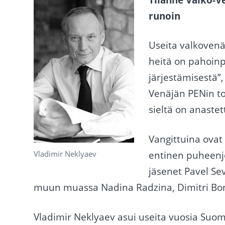
runoin
Useita valkovenälä
heitä on pahoinp
järjestämisestä”
Venäjän PENin to
sieltä on anaste
Vangittuina ovat
Vladimir Neklyaev
entinen puheenj
jäsenet Pavel Se
muun muassa Nadina Radzina, Dimitri Bond
Vladimir Neklyaev asui useita vuosia Suo