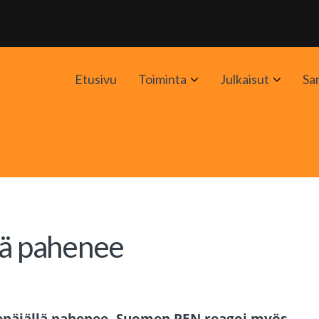
Avaa
Avaa
Etusivu
Toiminta
Julkaisut
Sa
alavalikko
alavali
lä pahenee
enäjällä pahenee, Suomen PEN reagoi myös