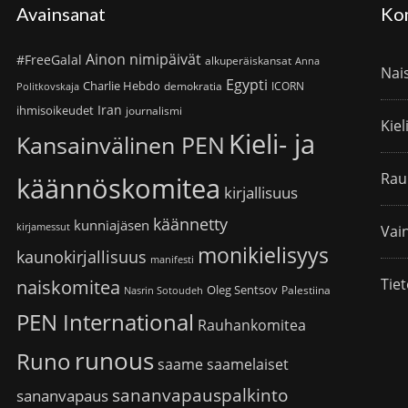
Avainsanat
Ko
Ainon nimipäivät
#FreeGalal
alkuperäiskansat
Anna
Nai
Egypti
Charlie Hebdo
demokratia
ICORN
Politkovskaja
Iran
ihmisoikeudet
journalismi
Kiel
Kieli- ja
Kansainvälinen PEN
Rau
käännöskomitea
kirjallisuus
käännetty
kunniajäsen
kirjamessut
Vain
monikielisyys
kaunokirjallisuus
manifesti
Tiet
naiskomitea
Oleg Sentsov
Palestiina
Nasrin Sotoudeh
PEN International
Rauhankomitea
runous
Runo
saame
saamelaiset
sananvapauspalkinto
sananvapaus