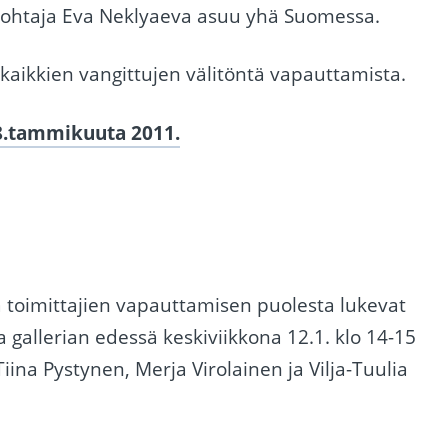
en johtaja Eva Neklyaeva asuu yhä Suomessa.
kaikkien vangittujen välitöntä vapauttamista.
8.tammikuuta 2011.
ja toimittajien vapauttamisen puolesta lukevat
 gallerian edessä keskiviikkona 12.1. klo 14-15
 Tiina Pystynen, Merja Virolainen ja Vilja-Tuulia