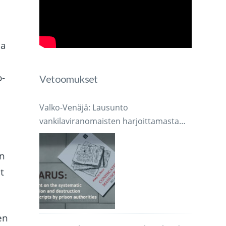
ja
o-
Vetoomukset
Valko-Venäjä: Lausunto
vankilaviranomaisten harjoittamasta
järjestelmällisestä käsikirjoitusten
takavarikoinnista ja tuhoamisesta
in
t
en