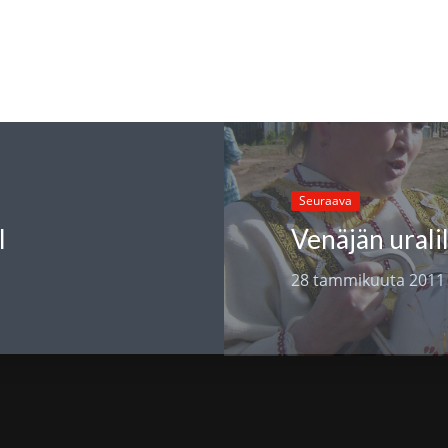
Seuraava
I
Venäjän urali
28 tammikuuta 2011