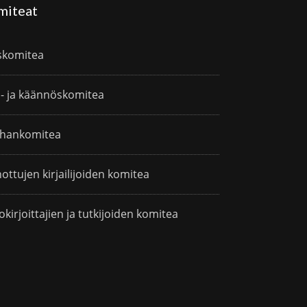
miteat
skomitea
i- ja käännöskomitea
hankomitea
ottujen kirjailijoiden komitea
okirjoittajien ja tutkijoiden komitea