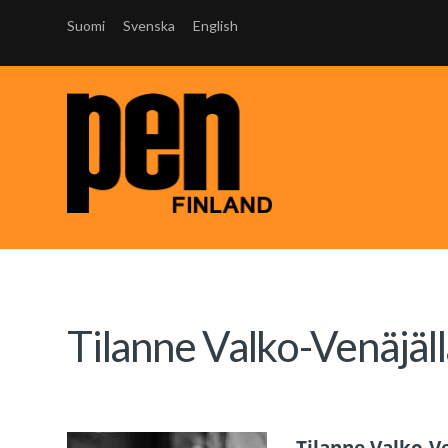
Suomi
Svenska
English
Tilanne Valko-Venäjäl
Tilanne Valko-V