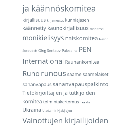
ja käännöskomitea
kirjallisuus
kunniajäsen
kirjamessut
käännetty kaunokirjallisuus
manifesti
monikielisyys
naiskomitea
Nasrin
PEN
Oleg Sentsov
Palestiina
Sotoudeh
International
Rauhankomitea
runous
Runo
saame
saamelaiset
sananvapauspalkinto
sananvapaus
Tietokirjoittajien ja tutkijoiden
komitea
toimintakertomus
Turkki
Ukraina
Uladzimir Njakljajeu
Vainottujen kirjailijoiden