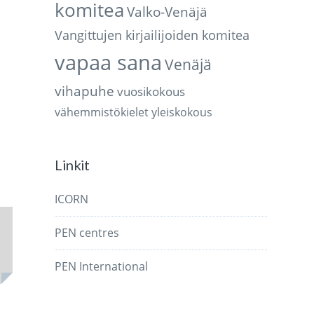
komitea
Valko-Venäjä
Vangittujen kirjailijoiden komitea
vapaa sana
Venäjä
vihapuhe
vuosikokous
vähemmistökielet
yleiskokous
Linkit
ICORN
PEN centres
PEN International