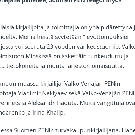
isiä kirjailijoita ja toimittajia on yhä pidätettynä 
idelty. Monia heistä syytetään ”levottomuuksien
, josta voi seurata 23 vuoden vankeustuomio. Valk
imistoon Minskissä on äskettäin tunkeuduttu ja
ttu tietokoneita ja muuta järjestön omaisuutta.
 muun muassa kirjailija, Valko-Venäjän PENin
ohtaja Vladimir Neklyaev sekä Valko-Venäjän PEN
verinets ja Aleksandr Fiaduta. Muita vangittuja ova
arenko ja Irina Khalip.
messa Suomen PENin turvakaupunkirjailijana. Hän