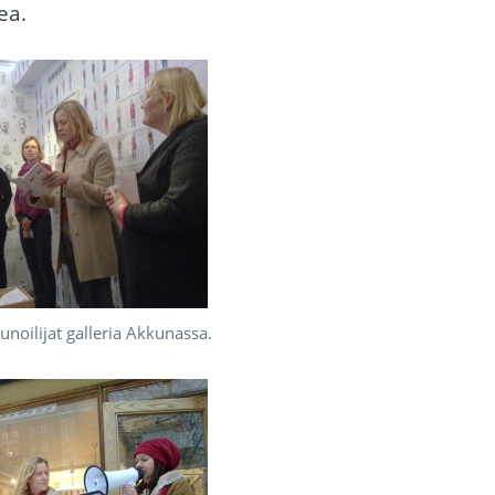
ea.
noilijat galleria Akkunassa.