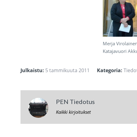
Merja Virolainen
Katajavuori Akku
Julkaistu:
5 tammikuuta 2011
Kategoria:
Tiedo
PEN Tiedotus
Kaikki kirjoitukset