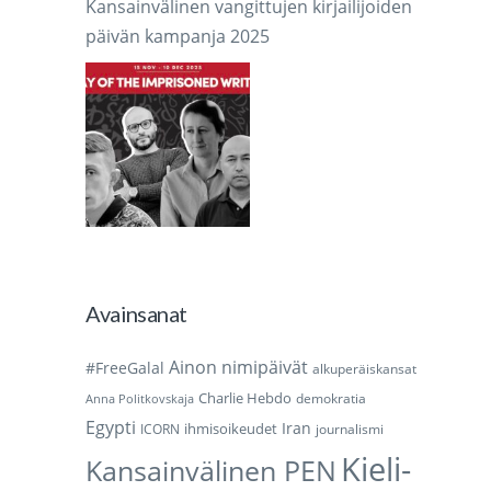
Kansainvälinen vangittujen kirjailijoiden
päivän kampanja 2025
Avainsanat
Ainon nimipäivät
#FreeGalal
alkuperäiskansat
Charlie Hebdo
demokratia
Anna Politkovskaja
Egypti
Iran
ihmisoikeudet
ICORN
journalismi
Kieli-
Kansainvälinen PEN