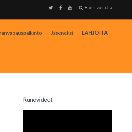
Hae sivustolta
nanvapauspalkinto
Jäseneksi
LAHJOITA
kko
Runovideot