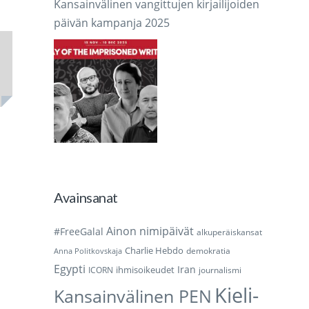
Kansainvälinen vangittujen kirjailijoiden
päivän kampanja 2025
Avainsanat
Ainon nimipäivät
#FreeGalal
alkuperäiskansat
Charlie Hebdo
demokratia
Anna Politkovskaja
Egypti
Iran
ihmisoikeudet
ICORN
journalismi
Kieli-
Kansainvälinen PEN