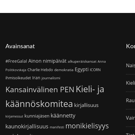
Avainsanat
Ko
Ainon nimipäivät
#FreeGalal
alkuperäiskansat
Anna
Nai
Egypti
Charlie Hebdo
demokratia
ICORN
Politkovskaja
Iran
ihmisoikeudet
journalismi
Kiel
Kieli- ja
Kansainvälinen PEN
Rau
käännöskomitea
kirjallisuus
käännetty
kunniajäsen
kirjamessut
Vain
monikielisyys
kaunokirjallisuus
manifesti