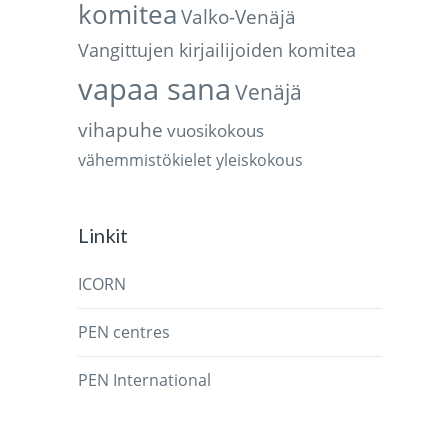
komitea
Valko-Venäjä
Vangittujen kirjailijoiden komitea
vapaa sana
Venäjä
vihapuhe
vuosikokous
vähemmistökielet
yleiskokous
Linkit
ICORN
PEN centres
PEN International