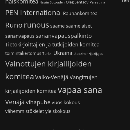
Tiet
naiskomitea
Oleg Sentsov
Palestiina
Nasrin Sotoudeh
PEN International
Rauhankomitea
runous
Runo
saame
saamelaiset
sananvapauspalkinto
sananvapaus
Tietokirjoittajien ja tutkijoiden komitea
Ukraina
toimintakertomus
Turkki
Uladzimir Njakljajeu
Vainottujen kirjailijoiden
komitea
Valko-Venäjä
Vangittujen
vapaa sana
kirjailijoiden komitea
Venäjä
vihapuhe
vuosikokous
vähemmistökielet
yleiskokous