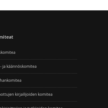
miteat
skomitea
i- ja käännöskomitea
hankomitea
ottujen kirjailijoiden komitea