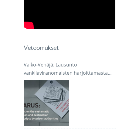
Vetoomukset
Valko-Venäjä: Lausunto
vankilaviranomaisten harjoittamasta
järjestelmällisestä käsikirjoitusten
takavarikoinnista ja tuhoamisesta