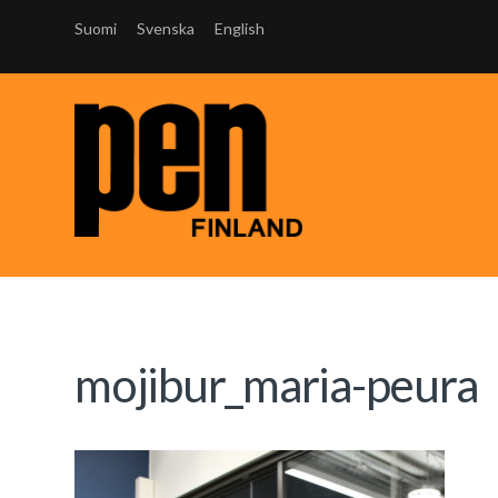
Suomi
Svenska
English
mojibur_maria-peura