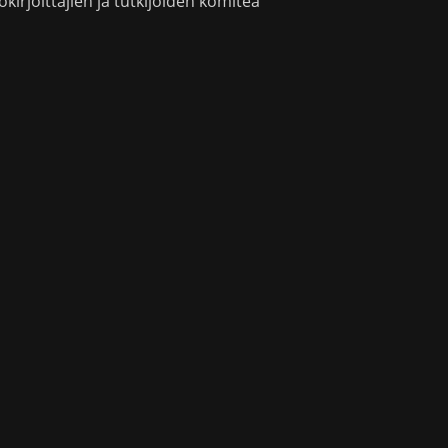
okirjoittajien ja tutkijoiden komitea