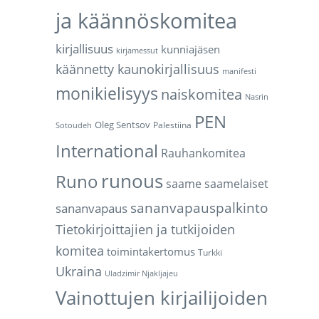
ja käännöskomitea
kirjallisuus
kunniajäsen
kirjamessut
käännetty kaunokirjallisuus
manifesti
monikielisyys
naiskomitea
Nasrin
PEN
Oleg Sentsov
Palestiina
Sotoudeh
International
Rauhankomitea
runous
Runo
saame
saamelaiset
sananvapauspalkinto
sananvapaus
Tietokirjoittajien ja tutkijoiden
komitea
toimintakertomus
Turkki
Ukraina
Uladzimir Njakljajeu
Vainottujen kirjailijoiden