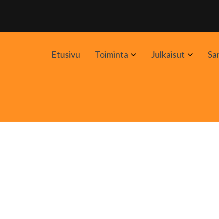
Avaa
Avaa
Etusivu
Toiminta
Julkaisut
Sa
alavalikko
alavali