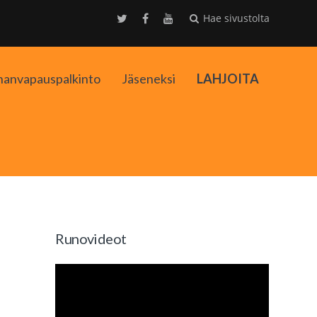
Hae sivustolta
nanvapauspalkinto
Jäseneksi
LAHJOITA
kko
Runovideot