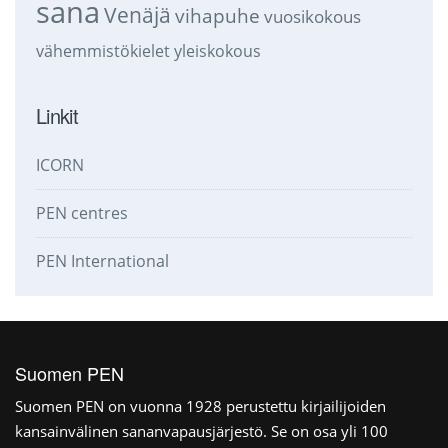
sana
Venäjä
vihapuhe
vuosikokous
vähemmistökielet
yleiskokous
Linkit
ICORN
PEN centres
PEN International
Suomen PEN
Suomen PEN on vuonna 1928 perustettu kirjailijoiden
kansainvälinen sananvapausjärjestö. Se on osa yli 100