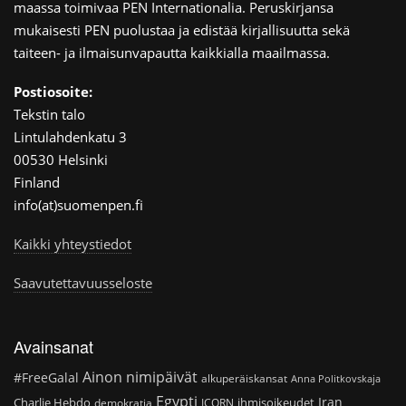
maassa toimivaa PEN Internationalia. Peruskirjansa
mukaisesti PEN puolustaa ja edistää kirjallisuutta sekä
taiteen- ja ilmaisunvapautta kaikkialla maailmassa.
Postiosoite:
Tekstin talo
Lintulahdenkatu 3
00530 Helsinki
Finland
info(at)suomenpen.fi
Kaikki yhteystiedot
Saavutettavuusseloste
Avainsanat
Ainon nimipäivät
#FreeGalal
alkuperäiskansat
Anna Politkovskaja
Egypti
Iran
Charlie Hebdo
ihmisoikeudet
demokratia
ICORN