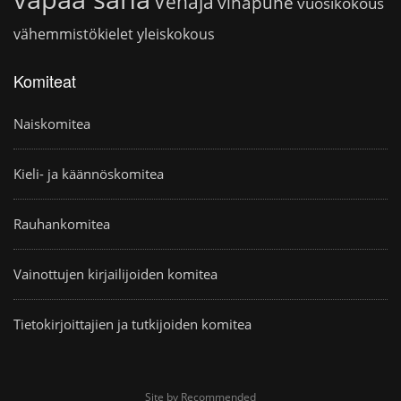
Venäjä
vihapuhe
vuosikokous
vähemmistökielet
yleiskokous
Komiteat
Naiskomitea
Kieli- ja käännöskomitea
Rauhankomitea
Vainottujen kirjailijoiden komitea
Tietokirjoittajien ja tutkijoiden komitea
Site by Recommended