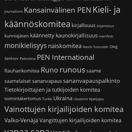
Kieli- ja
Kansainvälinen PEN
journalismi
käännöskomitea
kirjallisuus
kirjamessut
käännetty kaunokirjallisuus
kunniajäsen
manifesti
monikielisyys
naiskomitea
Oleg
Nasrin Sotoudeh
PEN International
Sentsov
Palestiina
runous
Runo
saame
Rauhankomitea
sananvapauspalkinto
sananvapaus
saamelaiset
Tietokirjoittajien ja tutkijoiden komitea
Ukraina
toimintakertomus
Turkki
Uladzimir Njakljajeu
Vainottujen kirjailijoiden komitea
Valko-Venäjä
Vangittujen kirjailijoiden komitea
vapaa sana