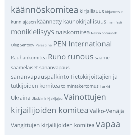
käännöskomitea
kirjallisuus
kirjamessut
käännetty kaunokirjallisuus
kunniajäsen
manifesti
monikielisyys
naiskomitea
Nasrin Sotoudeh
PEN International
Oleg Sentsov
Palestiina
runous
Runo
saame
Rauhankomitea
sananvapaus
saamelaiset
sananvapauspalkinto
Tietokirjoittajien ja
tutkijoiden komitea
toimintakertomus
Turkki
Vainottujen
Ukraina
Uladzimir Njakljajeu
kirjailijoiden komitea
Valko-Venäjä
vapaa
Vangittujen kirjailijoiden komitea