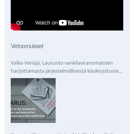
Vetoomukset
Valko-Venäjä: Lausunto vankilaviranomaisten
harjoittamasta järjestelmällisestä käsikirjoitusten
takavarikoinnista ja tuhoamisesta