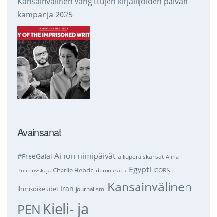
Kansainvälinen vangittujen kirjailijoiden päivän
kampanja 2025
Avainsanat
Ainon nimipäivät
#FreeGalal
alkuperäiskansat
Anna
Egypti
Charlie Hebdo
demokratia
ICORN
Politkovskaja
Kansainvälinen
Iran
ihmisoikeudet
journalismi
Kieli- ja
PEN