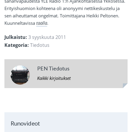
sananvapaudesta YLE Radio 1:n Ajankohtaisessa Ykkösessä.
Erityishuomion kohteena oli anonyymi nettikeskustelu ja
sen aiheuttamat ongelmat. Toimittajana Heikki Peltonen.
Kuunneltavissa
täällä
.
Julkaistu:
3 syyskuuta 2011
Kategoria:
Tiedotus
PEN Tiedotus
Kaikki kirjoitukset
Runovideot