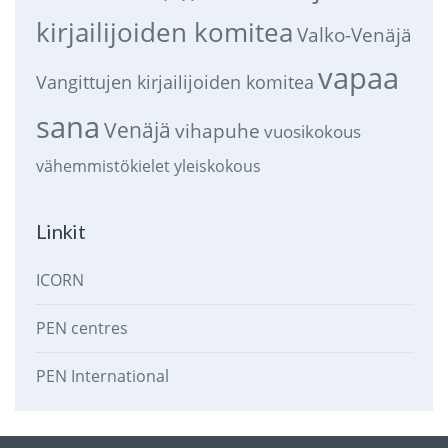
kirjailijoiden komitea
Valko-Venäjä
vapaa
Vangittujen kirjailijoiden komitea
sana
Venäjä
vihapuhe
vuosikokous
vähemmistökielet
yleiskokous
Linkit
ICORN
PEN centres
PEN International