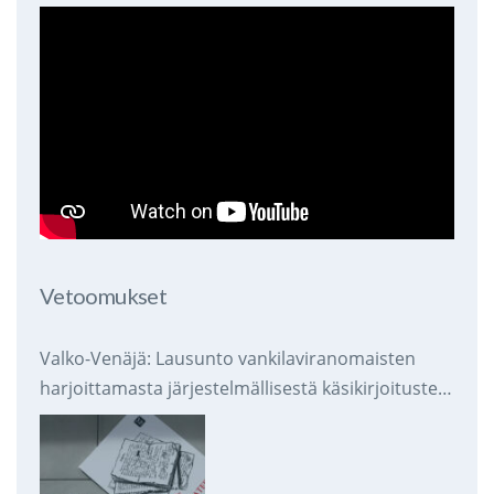
Vetoomukset
Valko-Venäjä: Lausunto vankilaviranomaisten
harjoittamasta järjestelmällisestä käsikirjoitusten
takavarikoinnista ja tuhoamisesta