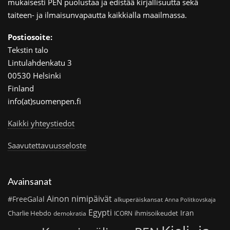
mukaisesti PEN puolustaa ja edistää kirjallisuutta sekä
taiteen- ja ilmaisunvapautta kaikkialla maailmassa.
Postiosoite:
Tekstin talo
Lintulahdenkatu 3
00530 Helsinki
Finland
info(at)suomenpen.fi
Kaikki yhteystiedot
Saavutettavuusseloste
Avainsanat
Ainon nimipäivät
#FreeGalal
alkuperäiskansat
Anna Politkovskaja
Egypti
Iran
Charlie Hebdo
ihmisoikeudet
demokratia
ICORN