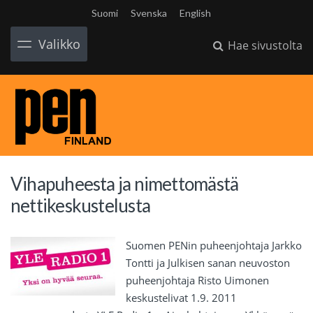
Suomi
Svenska
English
Valikko
Hae sivustolta
Vihapuheesta ja nimettomästä
nettikeskustelusta
Suomen PENin puheenjohtaja Jarkko
Tontti ja Julkisen sanan neuvoston
puheenjohtaja Risto Uimonen
keskustelivat 1.9. 2011