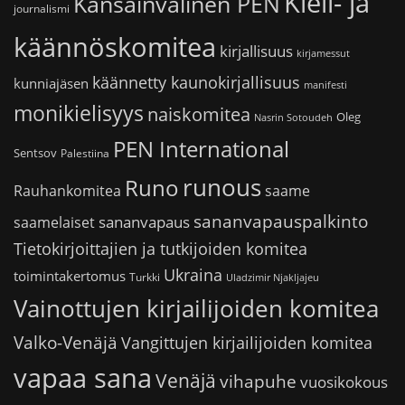
Kieli- ja
Kansainvälinen PEN
journalismi
käännöskomitea
kirjallisuus
kirjamessut
käännetty kaunokirjallisuus
kunniajäsen
manifesti
monikielisyys
naiskomitea
Oleg
Nasrin Sotoudeh
PEN International
Sentsov
Palestiina
runous
Runo
saame
Rauhankomitea
sananvapauspalkinto
sananvapaus
saamelaiset
Tietokirjoittajien ja tutkijoiden komitea
Ukraina
toimintakertomus
Turkki
Uladzimir Njakljajeu
Vainottujen kirjailijoiden komitea
Valko-Venäjä
Vangittujen kirjailijoiden komitea
vapaa sana
Venäjä
vihapuhe
vuosikokous