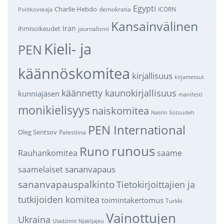
Egypti
Charlie Hebdo
demokratia
ICORN
Politkovskaja
Kansainvälinen
Iran
ihmisoikeudet
journalismi
Kieli- ja
PEN
käännöskomitea
kirjallisuus
kirjamessut
käännetty kaunokirjallisuus
kunniajäsen
manifesti
monikielisyys
naiskomitea
Nasrin Sotoudeh
PEN International
Oleg Sentsov
Palestiina
runous
Runo
saame
Rauhankomitea
sananvapaus
saamelaiset
sananvapauspalkinto
Tietokirjoittajien ja
tutkijoiden komitea
toimintakertomus
Turkki
Vainottujen
Ukraina
Uladzimir Njakljajeu