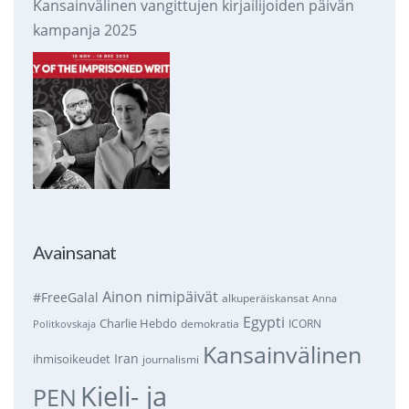
Kansainvälinen vangittujen kirjailijoiden päivän
kampanja 2025
Avainsanat
Ainon nimipäivät
#FreeGalal
alkuperäiskansat
Anna
Egypti
Charlie Hebdo
demokratia
ICORN
Politkovskaja
Kansainvälinen
Iran
ihmisoikeudet
journalismi
Kieli- ja
PEN