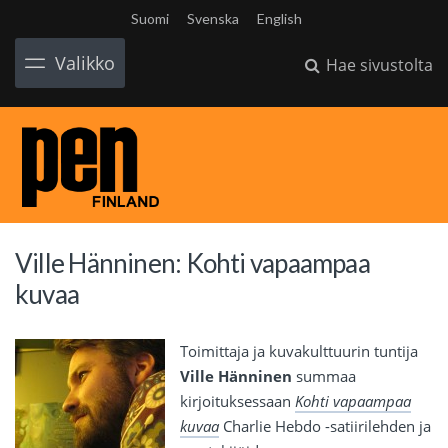
Suomi
Svenska
English
Valikko
Hae sivustolta
Ville Hänninen: Kohti vapaampaa
kuvaa
Toimittaja ja kuvakulttuurin tuntija
Ville Hänninen
summaa
kirjoituksessaan
Kohti vapaampaa
kuvaa
Charlie Hebdo -satiirilehden ja