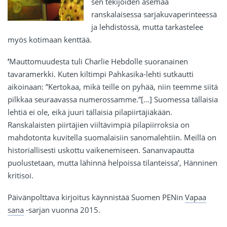
sen tekijöiden asemaa
ranskalaisessa sarjakuvaperinteessä
ja lehdistössä, mutta tarkastelee
myös kotimaan kenttää.
’
Mauttomuudesta tuli Charlie Hebdolle suoranainen
tavaramerkki. Kuten kiltimpi Pahkasika-lehti sutkautti
aikoinaan: ”Kertokaa, mikä teille on pyhää, niin teemme siitä
pilkkaa seuraavassa numerossamme.”[…] Suomessa tällaisia
lehtiä ei ole, eikä juuri tällaisia pilapiirtäjiäkään.
Ranskalaisten piirtäjien viiltävimpiä pilapiirroksia on
mahdotonta kuvitella suomalaisiin sanomalehtiin. Meillä on
historiallisesti uskottu vaikenemiseen. Sananvapautta
puolustetaan, mutta lähinnä helpoissa tilanteissa’, Hänninen
kritisoi.
Päivänpolttava kirjoitus käynnistää Suomen PENin
Vapaa
sana
-sarjan vuonna 2015.