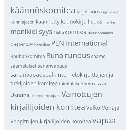
käännöskomitea
kirjallisuus
kirjamessut
käännetty kaunokirjallisuus
kunniajäsen
manifesti
monikielisyys
naiskomitea
Nasrin Sotoudeh
PEN International
Oleg Sentsov
Palestiina
runous
Runo
saame
Rauhankomitea
sananvapaus
saamelaiset
sananvapauspalkinto
Tietokirjoittajien ja
tutkijoiden komitea
toimintakertomus
Turkki
Vainottujen
Ukraina
Uladzimir Njakljajeu
kirjailijoiden komitea
Valko-Venäjä
vapaa
Vangittujen kirjailijoiden komitea