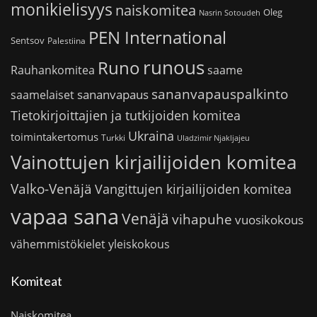
monikielisyys
naiskomitea
Oleg
Nasrin Sotoudeh
PEN International
Sentsov
Palestiina
runous
Runo
saame
Rauhankomitea
sananvapauspalkinto
sananvapaus
saamelaiset
Tietokirjoittajien ja tutkijoiden komitea
Ukraina
toimintakertomus
Turkki
Uladzimir Njakljajeu
Vainottujen kirjailijoiden komitea
Valko-Venäjä
Vangittujen kirjailijoiden komitea
vapaa sana
Venäjä
vihapuhe
vuosikokous
vähemmistökielet
yleiskokous
Komiteat
Naiskomitea