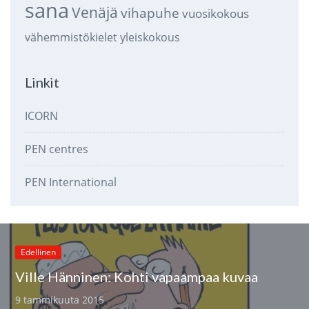
sana
Venäjä
vihapuhe
vuosikokous
vähemmistökielet
yleiskokous
Linkit
ICORN
PEN centres
PEN International
Edellinen
Ville Hänninen: Kohti vapaampaa kuvaa
9 tammikuuta 2015