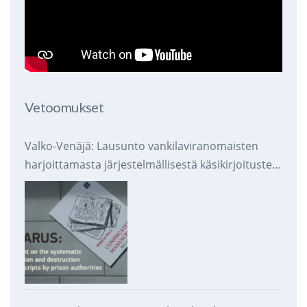
Vetoomukset
Valko-Venäjä: Lausunto vankilaviranomaisten
harjoittamasta järjestelmällisestä käsikirjoitusten
takavarikoinnista ja tuhoamisesta