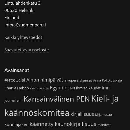
Lintulahdenkatu 3
00530 Helsinki
Finland
info(at)suomenpen.fi
Kaikki yhteystiedot
Saavutettavuusseloste
Avainsanat
Ainon nimipäivät
#FreeGalal
alkuperäiskansat
Anna Politkovskaja
Egypti
Iran
Charlie Hebdo
ihmisoikeudet
demokratia
ICORN
Kieli- ja
Kansainvälinen PEN
journalismi
käännöskomitea
kirjallisuus
kirjamessut
käännetty kaunokirjallisuus
kunniajäsen
manifesti