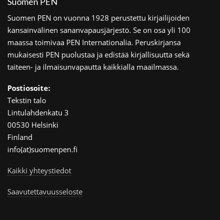
Suomen PEN
Suomen PEN on vuonna 1928 perustettu kirjailijoiden
kansainvälinen sananvapausjärjestö. Se on osa yli 100
maassa toimivaa PEN Internationalia. Peruskirjansa
mukaisesti PEN puolustaa ja edistää kirjallisuutta sekä
taiteen- ja ilmaisunvapautta kaikkialla maailmassa.
Postiosoite:
Tekstin talo
Lintulahdenkatu 3
00530 Helsinki
Finland
info(at)suomenpen.fi
Kaikki yhteystiedot
Saavutettavuusseloste