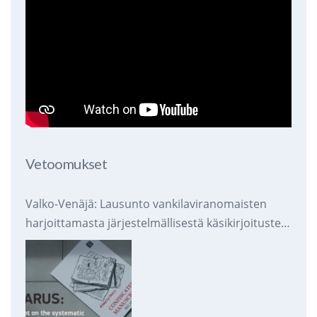
Vetoomukset
Valko-Venäjä: Lausunto vankilaviranomaisten
harjoittamasta järjestelmällisestä käsikirjoitusten
takavarikoinnista ja tuhoamisesta