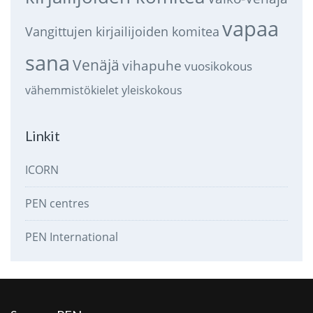
vapaa
Vangittujen kirjailijoiden komitea
sana
Venäjä
vihapuhe
vuosikokous
vähemmistökielet
yleiskokous
Linkit
ICORN
PEN centres
PEN International