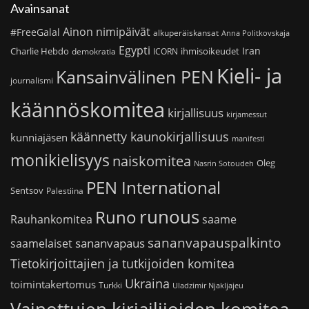
Avainsanat
Ainon nimipäivät
#FreeGalal
alkuperäiskansat
Anna Politkovskaja
Egypti
Iran
Charlie Hebdo
ihmisoikeudet
demokratia
ICORN
Kieli- ja
Kansainvälinen PEN
journalismi
käännöskomitea
kirjallisuus
kirjamessut
käännetty kaunokirjallisuus
kunniajäsen
manifesti
monikielisyys
naiskomitea
Oleg
Nasrin Sotoudeh
PEN International
Sentsov
Palestiina
runous
Runo
saame
Rauhankomitea
sananvapauspalkinto
sananvapaus
saamelaiset
Tietokirjoittajien ja tutkijoiden komitea
Ukraina
toimintakertomus
Turkki
Uladzimir Njakljajeu