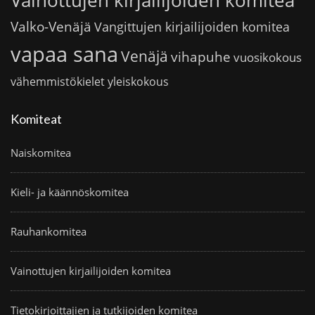
Vainottujen kirjailijoiden komitea
Valko-Venäjä
Vangittujen kirjailijoiden komitea
vapaa sana
Venäjä
vihapuhe
vuosikokous
vähemmistökielet
yleiskokous
Komiteat
Naiskomitea
Kieli- ja käännöskomitea
Rauhankomitea
Vainottujen kirjailijoiden komitea
Tietokirjoittajien ja tutkijoiden komitea