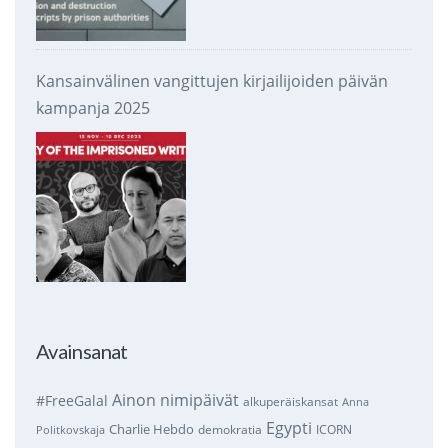
Kansainvälinen vangittujen kirjailijoiden päivän
kampanja 2025
Avainsanat
Ainon nimipäivät
#FreeGalal
alkuperäiskansat
Anna
Egypti
Charlie Hebdo
demokratia
ICORN
Politkovskaja