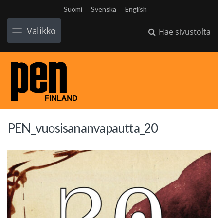
Suomi
Svenska
English
Valikko
Hae sivustolta
PEN_vuosisananvapautta_20