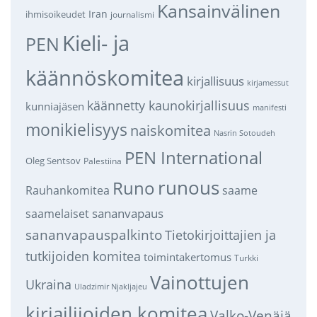
Kansainvälinen
Iran
ihmisoikeudet
journalismi
Kieli- ja
PEN
käännöskomitea
kirjallisuus
kirjamessut
käännetty kaunokirjallisuus
kunniajäsen
manifesti
monikielisyys
naiskomitea
Nasrin Sotoudeh
PEN International
Oleg Sentsov
Palestiina
runous
Runo
saame
Rauhankomitea
sananvapaus
saamelaiset
sananvapauspalkinto
Tietokirjoittajien ja
tutkijoiden komitea
toimintakertomus
Turkki
Vainottujen
Ukraina
Uladzimir Njakljajeu
kirjailijoiden komitea
Valko-Venäjä