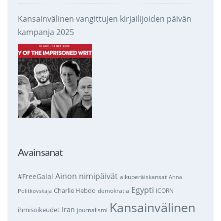
Kansainvälinen vangittujen kirjailijoiden päivän
kampanja 2025
Avainsanat
Ainon nimipäivät
#FreeGalal
alkuperäiskansat
Anna
Egypti
Charlie Hebdo
demokratia
ICORN
Politkovskaja
Kansainvälinen
Iran
ihmisoikeudet
journalismi