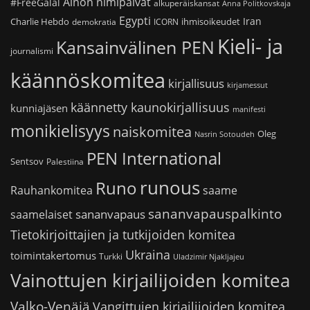
Ainon nimipäivät
#FreeGalal
alkuperäiskansat
Anna Politkovskaja
Egypti
Iran
Charlie Hebdo
ihmisoikeudet
demokratia
ICORN
Kieli- ja
Kansainvälinen PEN
journalismi
käännöskomitea
kirjallisuus
kirjamessut
käännetty kaunokirjallisuus
kunniajäsen
manifesti
monikielisyys
naiskomitea
Oleg
Nasrin Sotoudeh
PEN International
Sentsov
Palestiina
runous
Runo
saame
Rauhankomitea
sananvapauspalkinto
sananvapaus
saamelaiset
Tietokirjoittajien ja tutkijoiden komitea
Ukraina
toimintakertomus
Turkki
Uladzimir Njakljajeu
Vainottujen kirjailijoiden komitea
Valko-Venäjä
Vangittujen kirjailijoiden komitea