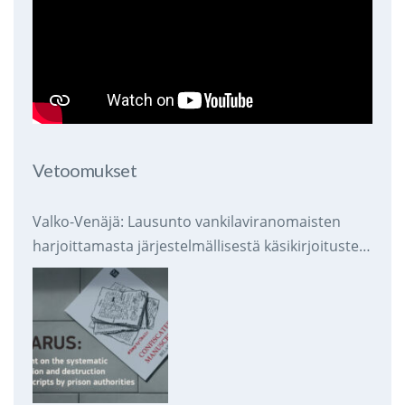
Vetoomukset
Valko-Venäjä: Lausunto vankilaviranomaisten
harjoittamasta järjestelmällisestä käsikirjoitusten
takavarikoinnista ja tuhoamisesta