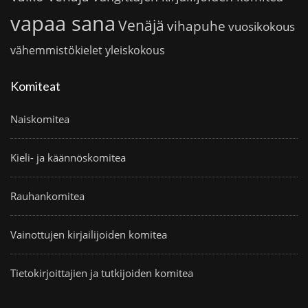
vapaa sana
Venäjä
vihapuhe
vuosikokous
vähemmistökielet
yleiskokous
Komiteat
Naiskomitea
Kieli- ja käännöskomitea
Rauhankomitea
Vainottujen kirjailijoiden komitea
Tietokirjoittajien ja tutkijoiden komitea