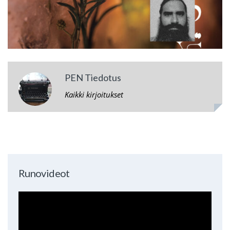
PEN Tiedotus
Kaikki kirjoitukset
Runovideot