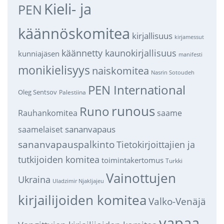
Kieli- ja
PEN
käännöskomitea
kirjallisuus
kirjamessut
käännetty kaunokirjallisuus
kunniajäsen
manifesti
monikielisyys
naiskomitea
Nasrin Sotoudeh
PEN International
Oleg Sentsov
Palestiina
runous
Runo
saame
Rauhankomitea
sananvapaus
saamelaiset
sananvapauspalkinto
Tietokirjoittajien ja
tutkijoiden komitea
toimintakertomus
Turkki
Vainottujen
Ukraina
Uladzimir Njakljajeu
kirjailijoiden komitea
Valko-Venäjä
vapaa