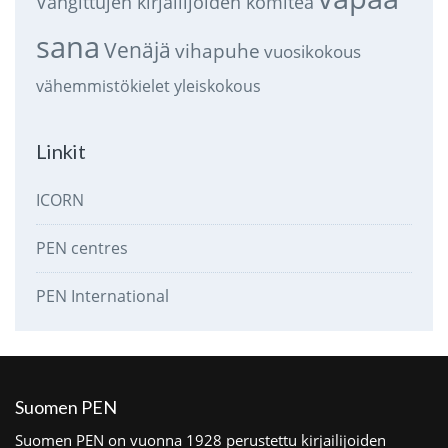
Vangittujen kirjailijoiden komitea
sana
Venäjä
vihapuhe
vuosikokous
vähemmistökielet
yleiskokous
Linkit
ICORN
PEN centres
PEN International
Suomen PEN
Suomen PEN on vuonna 1928 perustettu kirjailijoiden