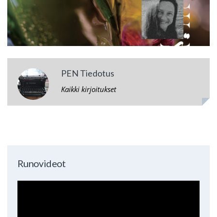
PEN Tiedotus
Kaikki kirjoitukset
Runovideot