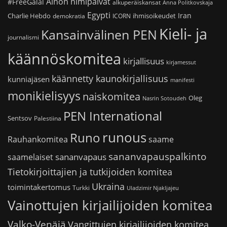
Ainon nimipäivät
#FreeGalal
alkuperäiskansat
Anna Politkovskaja
Egypti
Iran
Charlie Hebdo
ihmisoikeudet
demokratia
ICORN
Kieli- ja
Kansainvälinen PEN
journalismi
käännöskomitea
kirjallisuus
kirjamessut
käännetty kaunokirjallisuus
kunniajäsen
manifesti
monikielisyys
naiskomitea
Oleg
Nasrin Sotoudeh
PEN International
Sentsov
Palestiina
runous
Runo
saame
Rauhankomitea
sananvapauspalkinto
sananvapaus
saamelaiset
Tietokirjoittajien ja tutkijoiden komitea
Ukraina
toimintakertomus
Turkki
Uladzimir Njakljajeu
Vainottujen kirjailijoiden komitea
Valko-Venäjä
Vangittujen kirjailijoiden komitea