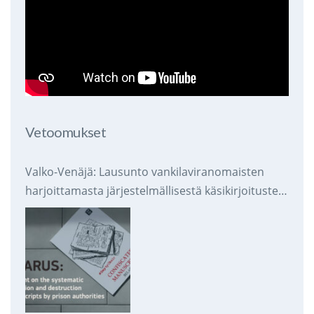
Vetoomukset
Valko-Venäjä: Lausunto vankilaviranomaisten
harjoittamasta järjestelmällisestä käsikirjoitusten
takavarikoinnista ja tuhoamisesta