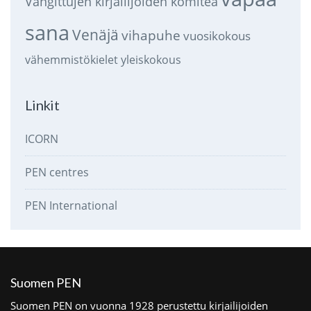
Vangittujen kirjailijoiden komitea
sana
Venäjä
vihapuhe
vuosikokous
vähemmistökielet
yleiskokous
Linkit
ICORN
PEN centres
PEN International
Suomen PEN
Suomen PEN on vuonna 1928 perustettu kirjailijoiden