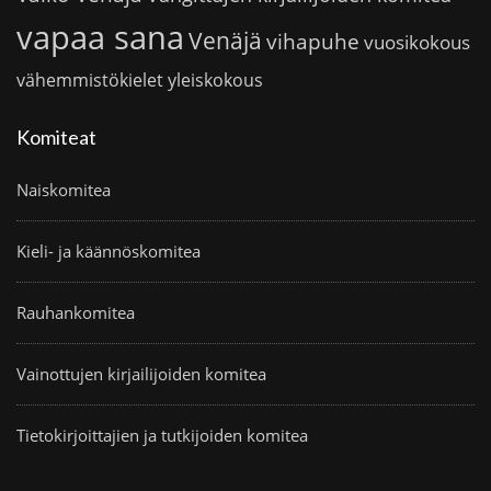
vapaa sana
Venäjä
vihapuhe
vuosikokous
vähemmistökielet
yleiskokous
Komiteat
Naiskomitea
Kieli- ja käännöskomitea
Rauhankomitea
Vainottujen kirjailijoiden komitea
Tietokirjoittajien ja tutkijoiden komitea