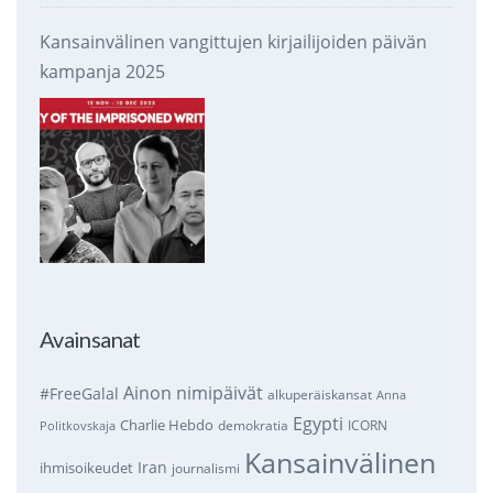
Kansainvälinen vangittujen kirjailijoiden päivän
kampanja 2025
Avainsanat
Ainon nimipäivät
#FreeGalal
alkuperäiskansat
Anna
Egypti
Charlie Hebdo
demokratia
ICORN
Politkovskaja
Kansainvälinen
Iran
ihmisoikeudet
journalismi