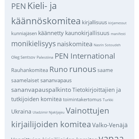
Kieli- ja
PEN
käännöskomitea
kirjallisuus
kirjamessut
käännetty kaunokirjallisuus
kunniajäsen
manifesti
monikielisyys
naiskomitea
Nasrin Sotoudeh
PEN International
Oleg Sentsov
Palestiina
runous
Runo
saame
Rauhankomitea
sananvapaus
saamelaiset
sananvapauspalkinto
Tietokirjoittajien ja
tutkijoiden komitea
toimintakertomus
Turkki
Vainottujen
Ukraina
Uladzimir Njakljajeu
kirjailijoiden komitea
Valko-Venäjä
vapaa