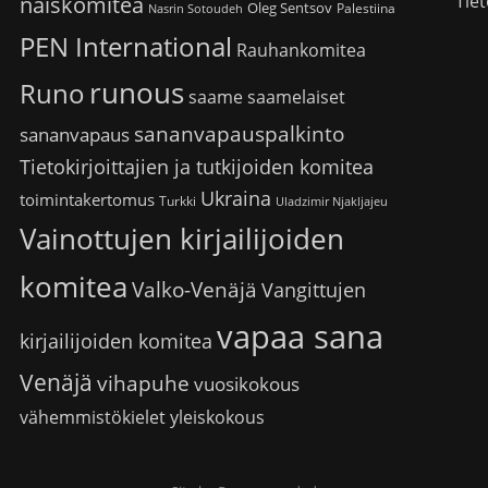
Tiet
naiskomitea
Oleg Sentsov
Palestiina
Nasrin Sotoudeh
PEN International
Rauhankomitea
runous
Runo
saame
saamelaiset
sananvapauspalkinto
sananvapaus
Tietokirjoittajien ja tutkijoiden komitea
Ukraina
toimintakertomus
Turkki
Uladzimir Njakljajeu
Vainottujen kirjailijoiden
komitea
Valko-Venäjä
Vangittujen
vapaa sana
kirjailijoiden komitea
Venäjä
vihapuhe
vuosikokous
vähemmistökielet
yleiskokous