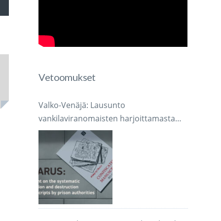
voimakkuutta
Vetoomukset
mmaksi
Valko-Venäjä: Lausunto
mmäksi.
vankilaviranomaisten harjoittamasta
järjestelmällisestä käsikirjoitusten
takavarikoinnista ja tuhoamisesta