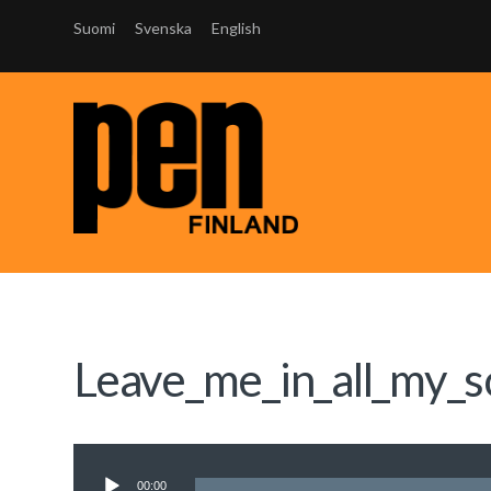
Suomi
Svenska
English
Leave_me_in_all_my
Äänitoistin
00:00