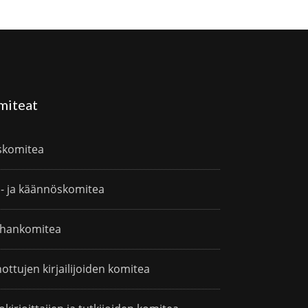
miteat
skomitea
i- ja käännöskomitea
hankomitea
ottujen kirjailijoiden komitea