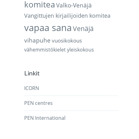
komitea
Valko-Venäjä
Vangittujen kirjailijoiden komitea
vapaa sana
Venäjä
vihapuhe
vuosikokous
vähemmistökielet
yleiskokous
Linkit
ICORN
PEN centres
PEN International