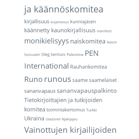
ja käännöskomitea
kirjallisuus
kunniajäsen
kirjamessut
käännetty kaunokirjallisuus
manifesti
monikielisyys
naiskomitea
Nasrin
PEN
Oleg Sentsov
Palestiina
Sotoudeh
International
Rauhankomitea
runous
Runo
saame
saamelaiset
sananvapauspalkinto
sananvapaus
Tietokirjoittajien ja tutkijoiden
komitea
toimintakertomus
Turkki
Ukraina
Uladzimir Njakljajeu
Vainottujen kirjailijoiden