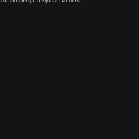
okirjoittajien ja tutkijoiden komitea