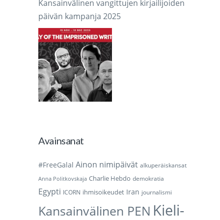
Kansainvälinen vangittujen kirjailijoiden
päivän kampanja 2025
Avainsanat
Ainon nimipäivät
#FreeGalal
alkuperäiskansat
Charlie Hebdo
demokratia
Anna Politkovskaja
Egypti
Iran
ihmisoikeudet
ICORN
journalismi
Kieli-
Kansainvälinen PEN