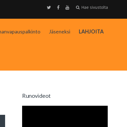
Hae sivustolta
nanvapauspalkinto
Jäseneksi
LAHJOITA
kko
Runovideot
äppäimillä