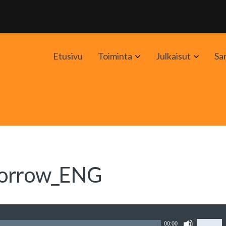
Avaa
Avaa
Etusivu
Toiminta
Julkaisut
Sa
alavalikko
alavali
_sorrow_ENG
Nuolin
00:00