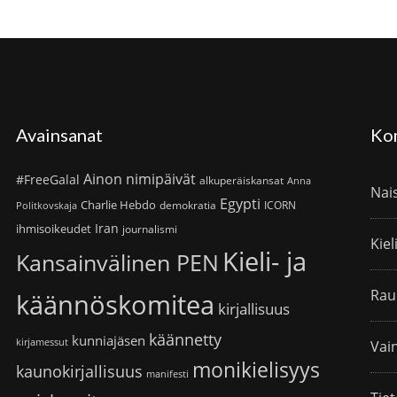
Avainsanat
Ko
Ainon nimipäivät
#FreeGalal
alkuperäiskansat
Anna
Nai
Egypti
Charlie Hebdo
demokratia
ICORN
Politkovskaja
Iran
ihmisoikeudet
journalismi
Kiel
Kieli- ja
Kansainvälinen PEN
Rau
käännöskomitea
kirjallisuus
käännetty
kunniajäsen
kirjamessut
Vain
monikielisyys
kaunokirjallisuus
manifesti