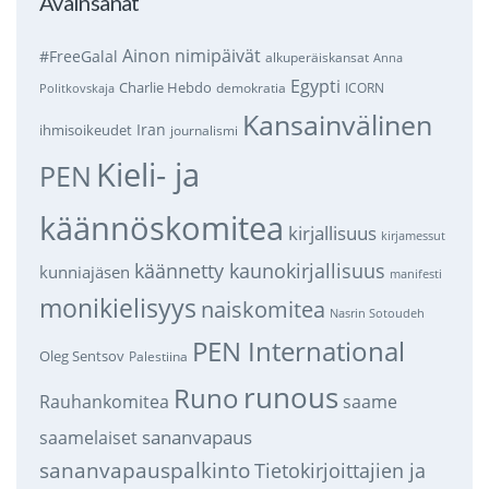
Avainsanat
Ainon nimipäivät
#FreeGalal
alkuperäiskansat
Anna
Egypti
Charlie Hebdo
demokratia
ICORN
Politkovskaja
Kansainvälinen
Iran
ihmisoikeudet
journalismi
Kieli- ja
PEN
käännöskomitea
kirjallisuus
kirjamessut
käännetty kaunokirjallisuus
kunniajäsen
manifesti
monikielisyys
naiskomitea
Nasrin Sotoudeh
PEN International
Oleg Sentsov
Palestiina
runous
Runo
saame
Rauhankomitea
sananvapaus
saamelaiset
sananvapauspalkinto
Tietokirjoittajien ja