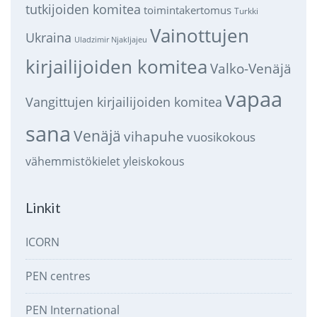
tutkijoiden komitea
toimintakertomus
Turkki
Vainottujen
Ukraina
Uladzimir Njakljajeu
kirjailijoiden komitea
Valko-Venäjä
vapaa
Vangittujen kirjailijoiden komitea
sana
Venäjä
vihapuhe
vuosikokous
vähemmistökielet
yleiskokous
Linkit
ICORN
PEN centres
PEN International