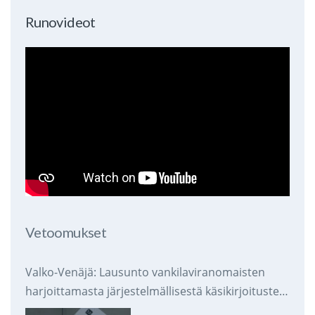
Runovideot
Vetoomukset
Valko-Venäjä: Lausunto vankilaviranomaisten
harjoittamasta järjestelmällisestä käsikirjoitusten
takavarikoinnista ja tuhoamisesta