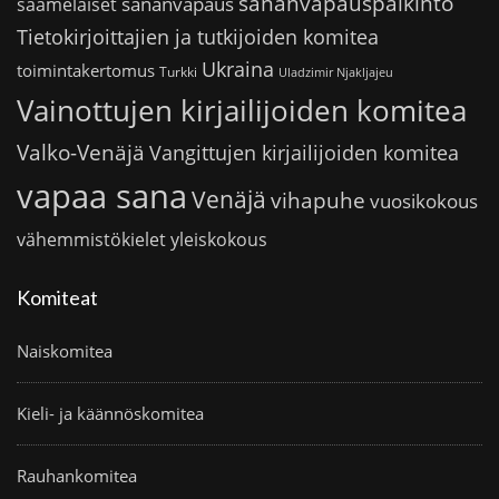
sananvapauspalkinto
sananvapaus
saamelaiset
Tietokirjoittajien ja tutkijoiden komitea
Ukraina
toimintakertomus
Turkki
Uladzimir Njakljajeu
Vainottujen kirjailijoiden komitea
Valko-Venäjä
Vangittujen kirjailijoiden komitea
vapaa sana
Venäjä
vihapuhe
vuosikokous
vähemmistökielet
yleiskokous
Komiteat
Naiskomitea
Kieli- ja käännöskomitea
Rauhankomitea