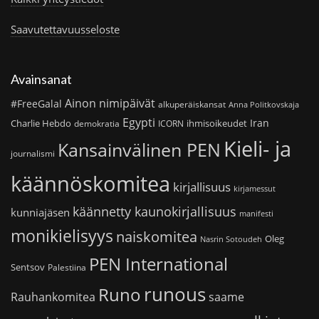
Saavutettavuusseloste
Avainsanat
Ainon nimipäivät
#FreeGalal
alkuperäiskansat
Anna Politkovskaja
Egypti
Iran
Charlie Hebdo
ihmisoikeudet
demokratia
ICORN
Kieli- ja
Kansainvälinen PEN
journalismi
käännöskomitea
kirjallisuus
kirjamessut
käännetty kaunokirjallisuus
kunniajäsen
manifesti
monikielisyys
naiskomitea
Oleg
Nasrin Sotoudeh
PEN International
Sentsov
Palestiina
runous
Runo
saame
Rauhankomitea