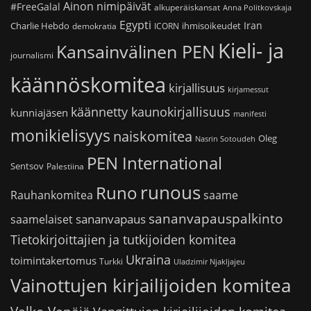
Ainon nimipäivät
#FreeGalal
alkuperäiskansat
Anna Politkovskaja
Egypti
Iran
Charlie Hebdo
ihmisoikeudet
demokratia
ICORN
Kieli- ja
Kansainvälinen PEN
journalismi
käännöskomitea
kirjallisuus
kirjamessut
käännetty kaunokirjallisuus
kunniajäsen
manifesti
monikielisyys
naiskomitea
Oleg
Nasrin Sotoudeh
PEN International
Sentsov
Palestiina
runous
Runo
saame
Rauhankomitea
sananvapauspalkinto
sananvapaus
saamelaiset
Tietokirjoittajien ja tutkijoiden komitea
Ukraina
toimintakertomus
Turkki
Uladzimir Njakljajeu
Vainottujen kirjailijoiden komitea