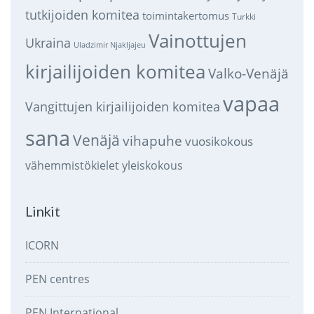
tutkijoiden komitea
toimintakertomus
Turkki
Vainottujen
Ukraina
Uladzimir Njakljajeu
kirjailijoiden komitea
Valko-Venäjä
vapaa
Vangittujen kirjailijoiden komitea
sana
Venäjä
vihapuhe
vuosikokous
vähemmistökielet
yleiskokous
Linkit
ICORN
PEN centres
PEN International