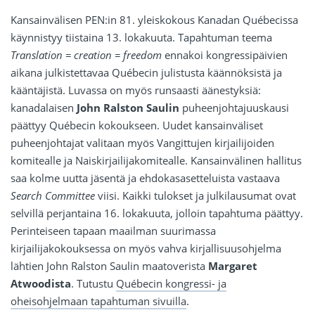
Kansainvälisen PEN:in 81. yleiskokous Kanadan Québecissa
käynnistyy tiistaina 13. lokakuuta. Tapahtuman teema
Translation = creation = freedom
ennakoi kongressipäivien
aikana julkistettavaa Québecin julistusta käännöksistä ja
kääntäjistä. Luvassa on myös runsaasti äänestyksiä:
kanadalaisen
John Ralston Saulin
puheenjohtajuuskausi
päättyy Québecin kokoukseen. Uudet kansainväliset
puheenjohtajat valitaan myös Vangittujen kirjailijoiden
komitealle ja Naiskirjailijakomitealle. Kansainvälinen hallitus
saa kolme uutta jäsentä ja ehdokasasetteluista vastaava
Search Committee
viisi. Kaikki tulokset ja julkilausumat ovat
selvillä perjantaina 16. lokakuuta, jolloin tapahtuma päättyy.
Perinteiseen tapaan maailman suurimassa
kirjailijakokouksessa on myös vahva kirjallisuusohjelma
lähtien John Ralston Saulin maatoverista
Margaret
Atwoodista
. Tutustu
Québecin kongressi- ja
oheisohjelmaan tapahtuman sivuilla
.