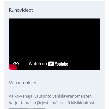
Runovideot
Vetoomukset
Valko-Venäjä: Lausunto vankilaviranomaisten
harjoittamasta järjestelmällisestä käsikirjoitusten