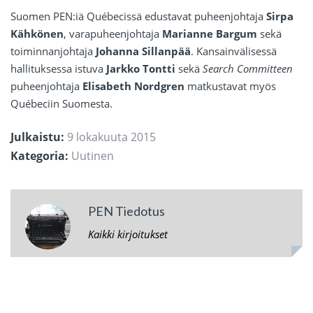
Suomen PEN:iä Québecissä edustavat puheenjohtaja
Sirpa
Kähkönen
, varapuheenjohtaja
Marianne Bargum
sekä
toiminnanjohtaja
Johanna Sillanpää
. Kansainvälisessä
hallituksessa istuva
Jarkko Tontti
sekä
Search Committeen
puheenjohtaja
Elisabeth Nordgren
matkustavat myös
Québeciin Suomesta.
Julkaistu:
9 lokakuuta 2015
Kategoria:
Uutinen
PEN Tiedotus
Kaikki kirjoitukset