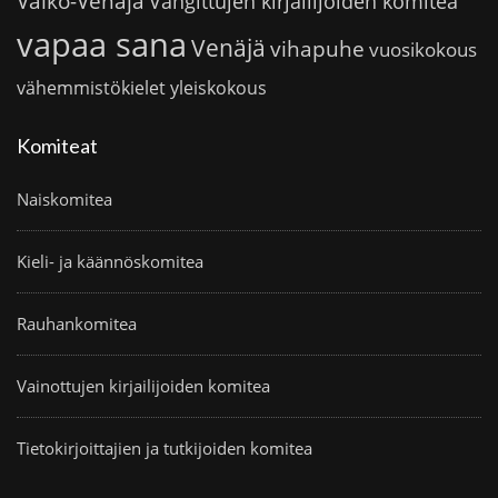
Valko-Venäjä
Vangittujen kirjailijoiden komitea
vapaa sana
Venäjä
vihapuhe
vuosikokous
vähemmistökielet
yleiskokous
Komiteat
Naiskomitea
Kieli- ja käännöskomitea
Rauhankomitea
Vainottujen kirjailijoiden komitea
Tietokirjoittajien ja tutkijoiden komitea