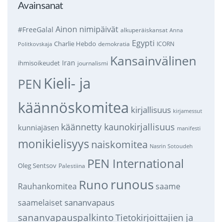
Avainsanat
Ainon nimipäivät
#FreeGalal
alkuperäiskansat
Anna
Egypti
Charlie Hebdo
demokratia
ICORN
Politkovskaja
Kansainvälinen
Iran
ihmisoikeudet
journalismi
Kieli- ja
PEN
käännöskomitea
kirjallisuus
kirjamessut
käännetty kaunokirjallisuus
kunniajäsen
manifesti
monikielisyys
naiskomitea
Nasrin Sotoudeh
PEN International
Oleg Sentsov
Palestiina
runous
Runo
saame
Rauhankomitea
sananvapaus
saamelaiset
sananvapauspalkinto
Tietokirjoittajien ja