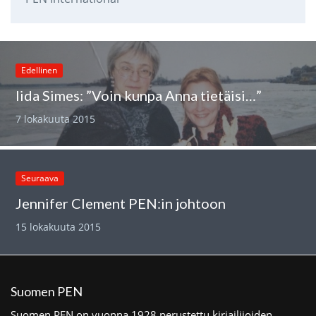
Edellinen
Iida Simes: ”Voin kunpa Anna tietäisi…”
7 lokakuuta 2015
Seuraava
Jennifer Clement PEN:in johtoon
15 lokakuuta 2015
Suomen PEN
Suomen PEN on vuonna 1928 perustettu kirjailijoiden