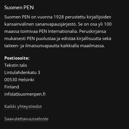
Suomen PEN
Suomen PEN on vuonna 1928 perustettu kirjailijoiden
kansainvälinen sananvapausjärjestö. Se on osa yli 100
maassa toimivaa PEN Internationalia. Peruskirjansa
mukaisesti PEN puolustaa ja edistää kirjallisuutta sekä
taiteen- ja ilmaisunvapautta kaikkialla maailmassa.
Postiosoite:
Tekstin talo
Lintulahdenkatu 3
00530 Helsinki
Finland
info(at)suomenpen.fi
Kaikki yhteystiedot
Saavutettavuusseloste