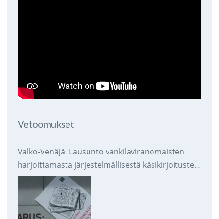
Vetoomukset
Valko-Venäjä: Lausunto vankilaviranomaisten
harjoittamasta järjestelmällisestä käsikirjoitusten
takavarikoinnista ja tuhoamisesta