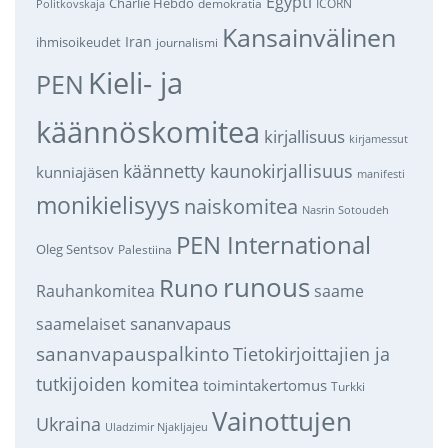
Egypti
Charlie Hebdo
demokratia
ICORN
Politkovskaja
Kansainvälinen
Iran
ihmisoikeudet
journalismi
Kieli- ja
PEN
käännöskomitea
kirjallisuus
kirjamessut
käännetty kaunokirjallisuus
kunniajäsen
manifesti
monikielisyys
naiskomitea
Nasrin Sotoudeh
PEN International
Oleg Sentsov
Palestiina
runous
Runo
saame
Rauhankomitea
sananvapaus
saamelaiset
sananvapauspalkinto
Tietokirjoittajien ja
tutkijoiden komitea
toimintakertomus
Turkki
Vainottujen
Ukraina
Uladzimir Njakljajeu