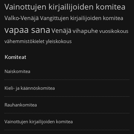
Vainottujen kirjailijoiden komitea
Valko-Venäjä
Vangittujen kirjailijoiden komitea
vapaa sana
Venäjä
vihapuhe
vuosikokous
vähemmistökielet
yleiskokous
Komiteat
Naiskomitea
Kieli- ja käännöskomitea
Rauhankomitea
Vainottujen kirjailijoiden komitea