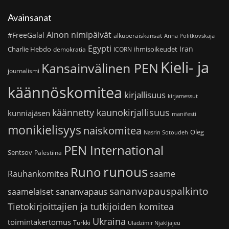
Avainsanat
Ainon nimipäivät
#FreeGalal
alkuperäiskansat
Anna Politkovskaja
Egypti
Iran
Charlie Hebdo
ihmisoikeudet
demokratia
ICORN
Kieli- ja
Kansainvälinen PEN
journalismi
käännöskomitea
kirjallisuus
kirjamessut
käännetty kaunokirjallisuus
kunniajäsen
manifesti
monikielisyys
naiskomitea
Oleg
Nasrin Sotoudeh
PEN International
Sentsov
Palestiina
runous
Runo
saame
Rauhankomitea
sananvapauspalkinto
sananvapaus
saamelaiset
Tietokirjoittajien ja tutkijoiden komitea
Ukraina
toimintakertomus
Turkki
Uladzimir Njakljajeu