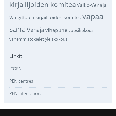
kirjailijoiden komitea
Valko-Venäjä
vapaa
Vangittujen kirjailijoiden komitea
sana
Venäjä
vihapuhe
vuosikokous
vähemmistökielet
yleiskokous
Linkit
ICORN
PEN centres
PEN International