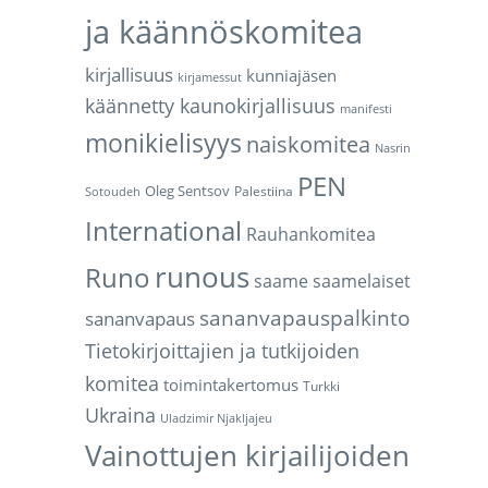
ja käännöskomitea
kirjallisuus
kunniajäsen
kirjamessut
käännetty kaunokirjallisuus
manifesti
monikielisyys
naiskomitea
Nasrin
PEN
Oleg Sentsov
Palestiina
Sotoudeh
International
Rauhankomitea
runous
Runo
saame
saamelaiset
sananvapauspalkinto
sananvapaus
Tietokirjoittajien ja tutkijoiden
komitea
toimintakertomus
Turkki
Ukraina
Uladzimir Njakljajeu
Vainottujen kirjailijoiden