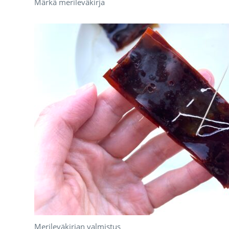
Märkä merileväkirja
Merileväkirjan valmistus