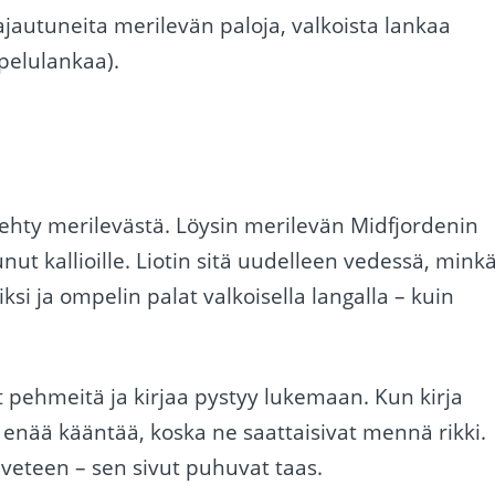
ajautuneita merilevän paloja, valkoista lankaa
mpelulankaa).
tehty merilevästä. Löysin merilevän Midfjordenin
ut kallioille. Liotin sitä uudelleen vedessä, mink
ksi ja ompelin palat valkoisella langalla – kuin
t pehmeitä ja kirjaa pystyy lukemaan. Kun kirja
oi enää kääntää, koska ne saattaisivat mennä rikki.
 veteen – sen sivut puhuvat taas.