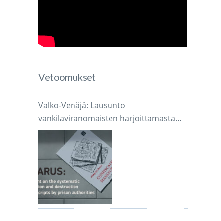
Vetoomukset
Valko-Venäjä: Lausunto
ä
vankilaviranomaisten harjoittamasta
järjestelmällisestä käsikirjoitusten
takavarikoinnista ja tuhoamisesta