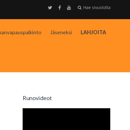
Hae sivustolta
nanvapauspalkinto
Jäseneksi
LAHJOITA
kko
Runovideot