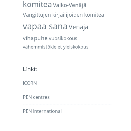
komitea
Valko-Venäjä
Vangittujen kirjailijoiden komitea
vapaa sana
Venäjä
vihapuhe
vuosikokous
vähemmistökielet
yleiskokous
Linkit
ICORN
PEN centres
PEN International