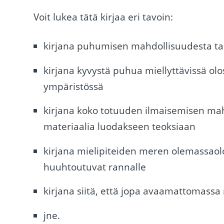
Voit lukea tätä kirjaa eri tavoin:
kirjana puhumisen mahdollisuudesta t
kirjana kyvystä puhua miellyttävissä o
ympäristössä
kirjana koko totuuden ilmaisemisen mahd
materiaalia luodakseen teoksiaan
kirjana mielipiteiden meren olemassaolos
huuhtoutuvat rannalle
kirjana siitä, että jopa avaamattomass
jne.