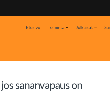
Avaa
Avaa
Etusivu
Toiminta
Julkaisut
Sa
alavalikko
alavali
 jos sananvapaus on