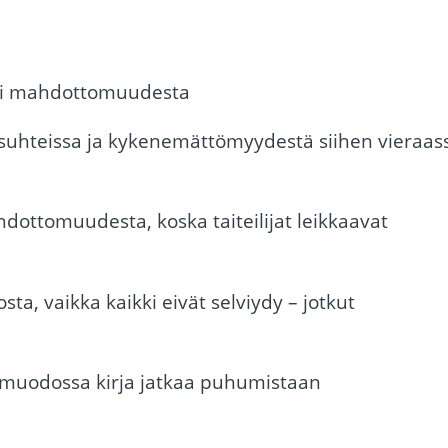
ai mahdottomuudesta
losuhteissa ja kykenemättömyydestä siihen vieraas
ottomuudesta, koska taiteilijat leikkaavat
ta, vaikka kaikki eivät selviydy – jotkut
a muodossa kirja jatkaa puhumistaan