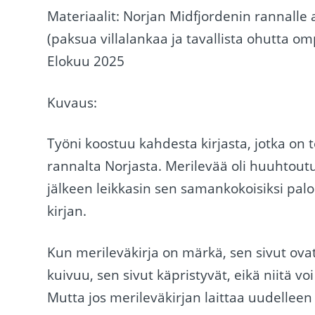
Materiaalit: Norjan Midfjordenin rannalle 
(paksua villalankaa ja tavallista ohutta o
Elokuu 2025
Kuvaus:
Työni koostuu kahdesta kirjasta, jotka on 
rannalta Norjasta. Merilevää oli huuhtoutun
jälkeen leikkasin sen samankokoisiksi paloi
kirjan.
Kun merileväkirja on märkä, sen sivut ova
kuivuu, sen sivut käpristyvät, eikä niitä v
Mutta jos merileväkirjan laittaa uudelleen