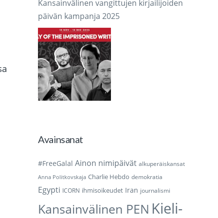
Kansainvälinen vangittujen kirjailijoiden
päivän kampanja 2025
sa
Avainsanat
Ainon nimipäivät
#FreeGalal
alkuperäiskansat
Charlie Hebdo
demokratia
Anna Politkovskaja
Egypti
Iran
ihmisoikeudet
ICORN
journalismi
Kieli-
Kansainvälinen PEN