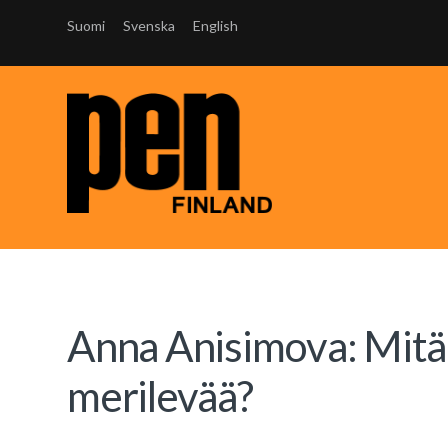
Suomi
Svenska
English
Anna Anisimova: Mitä
merilevää?