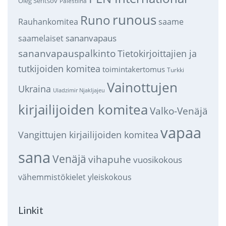
Oleg Sentsov
Palestiina
runous
Runo
saame
Rauhankomitea
sananvapaus
saamelaiset
sananvapauspalkinto
Tietokirjoittajien ja
tutkijoiden komitea
toimintakertomus
Turkki
Vainottujen
Ukraina
Uladzimir Njakljajeu
kirjailijoiden komitea
Valko-Venäjä
vapaa
Vangittujen kirjailijoiden komitea
sana
Venäjä
vihapuhe
vuosikokous
vähemmistökielet
yleiskokous
Linkit