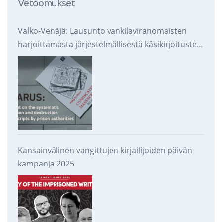
Vetoomukset
Valko-Venäjä: Lausunto vankilaviranomaisten
harjoittamasta järjestelmällisestä käsikirjoitusten
takavarikoinnista ja tuhoamisesta
Kansainvälinen vangittujen kirjailijoiden päivän
kampanja 2025