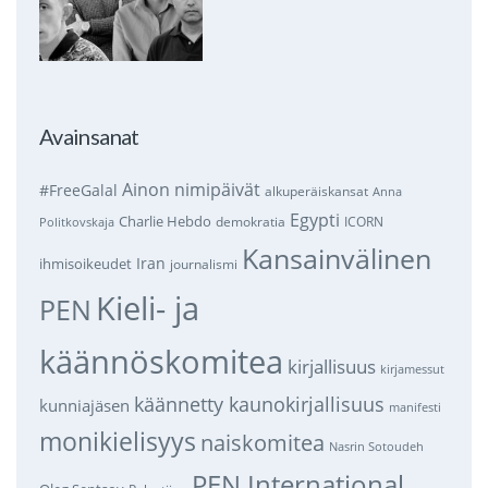
Avainsanat
Ainon nimipäivät
#FreeGalal
alkuperäiskansat
Anna
Egypti
Charlie Hebdo
demokratia
ICORN
Politkovskaja
Kansainvälinen
Iran
ihmisoikeudet
journalismi
Kieli- ja
PEN
käännöskomitea
kirjallisuus
kirjamessut
käännetty kaunokirjallisuus
kunniajäsen
manifesti
monikielisyys
naiskomitea
Nasrin Sotoudeh
PEN International