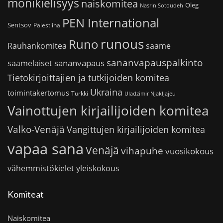
monikielisyys
naiskomitea
Oleg
Nasrin Sotoudeh
PEN International
Sentsov
Palestiina
runous
Runo
saame
Rauhankomitea
sananvapauspalkinto
sananvapaus
saamelaiset
Tietokirjoittajien ja tutkijoiden komitea
Ukraina
toimintakertomus
Turkki
Uladzimir Njakljajeu
Vainottujen kirjailijoiden komitea
Valko-Venäjä
Vangittujen kirjailijoiden komitea
vapaa sana
Venäjä
vihapuhe
vuosikokous
vähemmistökielet
yleiskokous
Komiteat
Naiskomitea