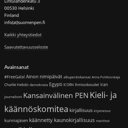
Lintulahdenkatu 3
00530 Helsinki
Finland
info(at)suomenpen.fi
Kaikki yhteystiedot
Saavutettavuusseloste
Avainsanat
Ainon nimipäivät
#FreeGalal
alkuperäiskansat
Anna Politkovskaja
Egypti
Iran
Charlie Hebdo
ihmisoikeudet
demokratia
ICORN
Kieli- ja
Kansainvälinen PEN
journalismi
käännöskomitea
kirjallisuus
kirjamessut
käännetty kaunokirjallisuus
kunniajäsen
manifesti