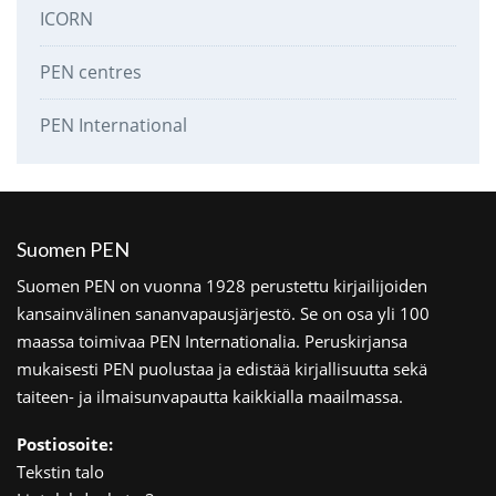
ICORN
PEN centres
PEN International
Suomen PEN
Suomen PEN on vuonna 1928 perustettu kirjailijoiden
kansainvälinen sananvapausjärjestö. Se on osa yli 100
maassa toimivaa PEN Internationalia. Peruskirjansa
mukaisesti PEN puolustaa ja edistää kirjallisuutta sekä
taiteen- ja ilmaisunvapautta kaikkialla maailmassa.
Postiosoite:
Tekstin talo