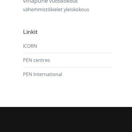
vihapuhe
vuosikokous
vähemmistökielet
yleiskokous
Linkit
ICORN
PEN centres
PEN International