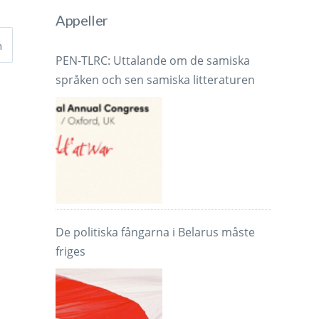
Appeller
h
PEN-TLRC: Uttalande om de samiska
språken och sen samiska litteraturen
De politiska fångarna i Belarus måste
friges