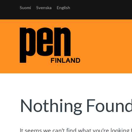
Suomi
Svenska
English
Nothing Foun
It seems we can’t find what you’re looking