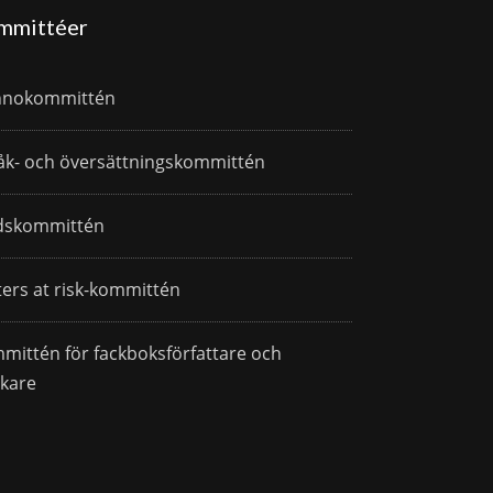
mmittéer
nnokommittén
åk- och översättningskommittén
dskommittén
ters at risk-kommittén
mittén för fackboksförfattare och
skare