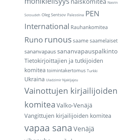
monikielisyys
naiskomitea
Nasrin
PEN
Oleg Sentsov
Palestiina
Sotoudeh
International
Rauhankomitea
runous
Runo
saame
saamelaiset
sananvapauspalkinto
sananvapaus
Tietokirjoittajien ja tutkijoiden
komitea
toimintakertomus
Turkki
Ukraina
Uladzimir Njakljajeu
Vainottujen kirjailijoiden
komitea
Valko-Venäjä
Vangittujen kirjailijoiden komitea
vapaa sana
Venäjä