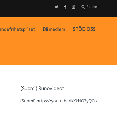
Explore
andefrihetspriset
Bli medlem
STÖD OSS
ko
(Suomi) Runovideot
(Suomi) https://youtu.be/ikXkHQ3yQCo