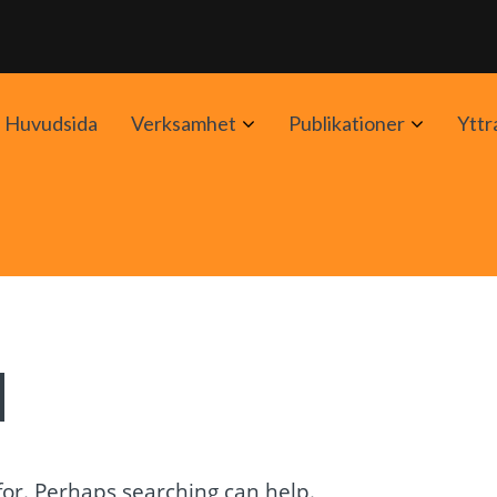
Avaa
Avaa
Huvudsida
Verksamhet
Publikationer
Yttr
alavalikko
alavalik
d
 for. Perhaps searching can help.