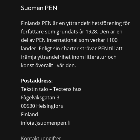
Suomen PEN
Finlands PEN är en yttrandefrihetsförening för
författare som grundats år 1928. Den är en
del av PEN International som verkar i 100
länder. Enligt sin charter strävar PEN till att
främja yttrandefrihet inom litteratur och
konst överallt i världen.
Postaddress:
Tekstin talo – Textens hus
Fågelviksgatan 3
00530 Helsingfors
Finland
info(at)suomenpen.fi
Kontaktuppgifter