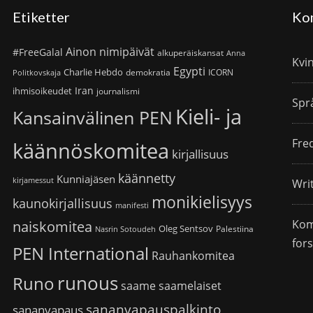
Etiketter
Ko
Ainon nimipäivät
#FreeGalal
alkuperäiskansat
Anna
Kvi
Egypti
Charlie Hebdo
demokratia
ICORN
Politkovskaja
Iran
ihmisoikeudet
journalismi
Spr
Kieli- ja
Kansainvälinen PEN
Fre
käännöskomitea
kirjallisuus
käännetty
Kunniajäsen
kirjamessut
Wri
monikielisyys
kaunokirjallisuus
manifesti
Kom
naiskomitea
Oleg Sentsov
Palestiina
Nasrin Sotoudeh
for
PEN International
Rauhankomitea
runous
Runo
saame
saamelaiset
sananvapauspalkinto
sananvapaus