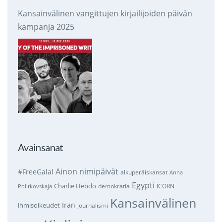
Kansainvälinen vangittujen kirjailijoiden päivän
kampanja 2025
Avainsanat
Ainon nimipäivät
#FreeGalal
alkuperäiskansat
Anna
Egypti
Charlie Hebdo
demokratia
ICORN
Politkovskaja
Kansainvälinen
Iran
ihmisoikeudet
journalismi