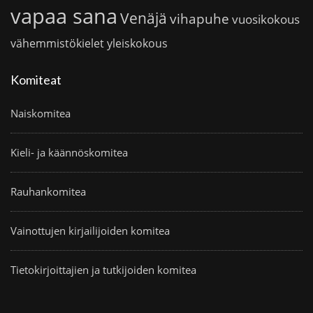
vapaa sana
Venäjä
vihapuhe
vuosikokous
vähemmistökielet
yleiskokous
Komiteat
Naiskomitea
Kieli- ja käännöskomitea
Rauhankomitea
Vainottujen kirjailijoiden komitea
Tietokirjoittajien ja tutkijoiden komitea