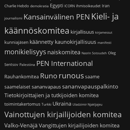
Egypti
Iran
Charlie Hebdo
ihmisoikeudet
demokratia
ICORN
Kieli- ja
Kansainvälinen PEN
journalismi
käännöskomitea
kirjallisuus
kirjamessut
käännetty kaunokirjallisuus
kunniajäsen
manifesti
monikielisyys
naiskomitea
Oleg
Nasrin Sotoudeh
PEN International
Sentsov
Palestiina
runous
Runo
saame
Rauhankomitea
sananvapauspalkinto
sananvapaus
saamelaiset
Tietokirjoittajien ja tutkijoiden komitea
Ukraina
toimintakertomus
Turkki
Uladzimir Njakljajeu
Vainottujen kirjailijoiden komitea
Valko-Venäjä
Vangittujen kirjailijoiden komitea