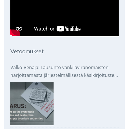
Vetoomukset
Valko-Venäjä: Lausunto vankilaviranomaisten
harjoittamasta järjestelmällisestä käsikirjoitusten
takavarikoinnista ja tuhoamisesta