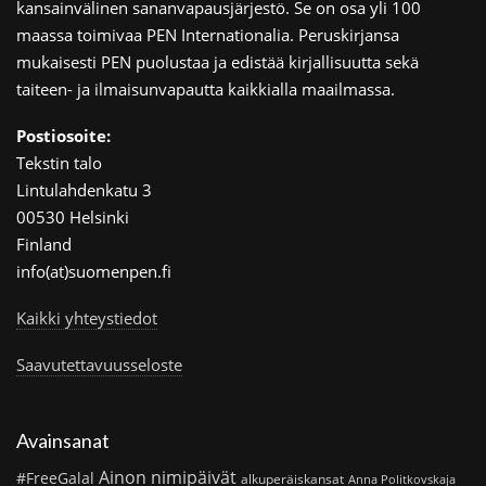
kansainvälinen sananvapausjärjestö. Se on osa yli 100
maassa toimivaa PEN Internationalia. Peruskirjansa
mukaisesti PEN puolustaa ja edistää kirjallisuutta sekä
taiteen- ja ilmaisunvapautta kaikkialla maailmassa.
Postiosoite:
Tekstin talo
Lintulahdenkatu 3
00530 Helsinki
Finland
info(at)suomenpen.fi
Kaikki yhteystiedot
Saavutettavuusseloste
Avainsanat
Ainon nimipäivät
#FreeGalal
alkuperäiskansat
Anna Politkovskaja