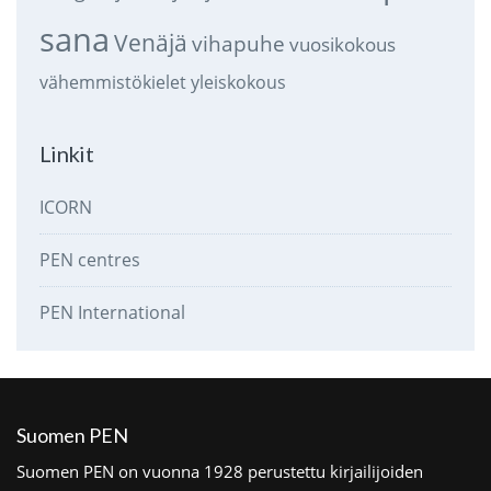
sana
Venäjä
vihapuhe
vuosikokous
vähemmistökielet
yleiskokous
Linkit
ICORN
PEN centres
PEN International
Suomen PEN
Suomen PEN on vuonna 1928 perustettu kirjailijoiden