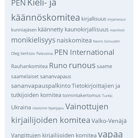
Kieli- ja
PEN
käännöskomitea
kirjallisuus
kirjamessut
käännetty kaunokirjallisuus
kunniajäsen
manifesti
monikielisyys
naiskomitea
Nasrin Sotoudeh
PEN International
Oleg Sentsov
Palestiina
runous
Runo
saame
Rauhankomitea
sananvapaus
saamelaiset
sananvapauspalkinto
Tietokirjoittajien ja
tutkijoiden komitea
toimintakertomus
Turkki
Vainottujen
Ukraina
Uladzimir Njakljajeu
kirjailijoiden komitea
Valko-Venäjä
vapaa
Vangittujen kirjailijoiden komitea