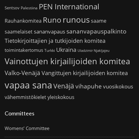
PEN International
Sentsov
Palestiina
runous
Runo
saame
Rauhankomitea
sananvapauspalkinto
sananvapaus
saamelaiset
Tietokirjoittajien ja tutkijoiden komitea
Ukraina
toimintakertomus
Turkki
Uladzimir Njakljajeu
Vainottujen kirjailijoiden komitea
Valko-Venäjä
Vangittujen kirjailijoiden komitea
vapaa sana
Venäjä
vihapuhe
vuosikokous
vähemmistökielet
yleiskokous
Committees
Womens’ Committee