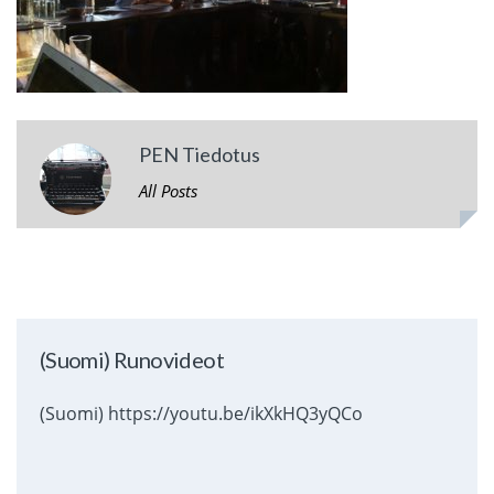
PEN Tiedotus
All Posts
(Suomi) Runovideot
(Suomi) https://youtu.be/ikXkHQ3yQCo