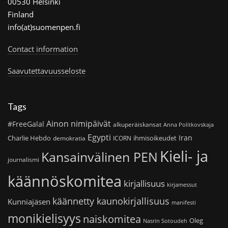
00530 Helsinki
Finland
info(at)suomenpen.fi
Contact information
Saavutettavuusseloste
Tags
Ainon nimipäivät
#FreeGalal
alkuperäiskansat
Anna Politkovskaja
Egypti
Iran
Charlie Hebdo
ihmisoikeudet
demokratia
ICORN
Kieli- ja
Kansainvälinen PEN
journalismi
käännöskomitea
kirjallisuus
kirjamessut
käännetty kaunokirjallisuus
Kunniajäsen
manifesti
monikielisyys
naiskomitea
Oleg
Nasrin Sotoudeh