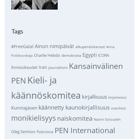
Tags
Ainon nimipäivät
#FreeGalal
alkuperäiskansat
Anna
Egypti
Charlie Hebdo
demokratia
ICORN
Politkovskaja
Kansainvälinen
Iran
ihmisoikeudet
journalismi
Kieli- ja
PEN
käännöskomitea
kirjallisuus
kirjamessut
käännetty kaunokirjallisuus
Kunniajäsen
manifesti
monikielisyys
naiskomitea
Nasrin Sotoudeh
PEN International
Oleg Sentsov
Palestiina