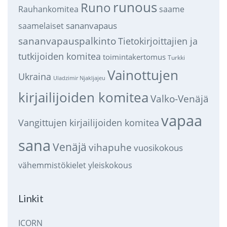
runous
Runo
saame
Rauhankomitea
sananvapaus
saamelaiset
sananvapauspalkinto
Tietokirjoittajien ja
tutkijoiden komitea
toimintakertomus
Turkki
Vainottujen
Ukraina
Uladzimir Njakljajeu
kirjailijoiden komitea
Valko-Venäjä
vapaa
Vangittujen kirjailijoiden komitea
sana
Venäjä
vihapuhe
vuosikokous
vähemmistökielet
yleiskokous
Linkit
ICORN