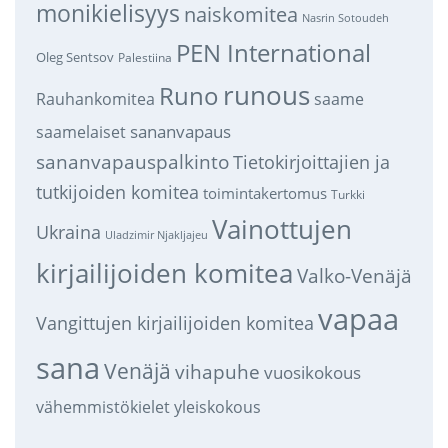
monikielisyys
naiskomitea
Nasrin Sotoudeh
PEN International
Oleg Sentsov
Palestiina
runous
Runo
saame
Rauhankomitea
sananvapaus
saamelaiset
sananvapauspalkinto
Tietokirjoittajien ja
tutkijoiden komitea
toimintakertomus
Turkki
Vainottujen
Ukraina
Uladzimir Njakljajeu
kirjailijoiden komitea
Valko-Venäjä
vapaa
Vangittujen kirjailijoiden komitea
sana
Venäjä
vihapuhe
vuosikokous
vähemmistökielet
yleiskokous