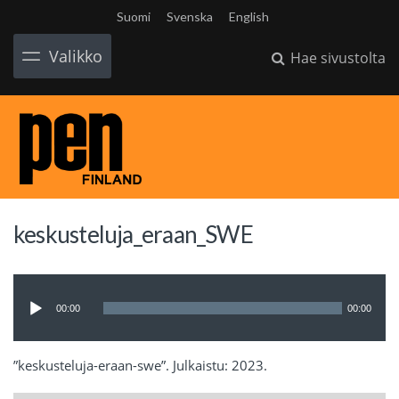
Suomi
Svenska
English
Valikko
Hae sivustolta
keskusteluja_eraan_SWE
Äänitoistin
00:00
00:00
”keskusteluja-eraan-swe”. Julkaistu: 2023.