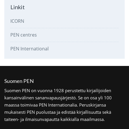
Linkit
ICORN
PEN centres
PEN International
Suomen PEN
Suomen PEN on vuonna 1928 perustettu kirjailijoiden
kansainvälinen sananvapausjärjestö. Se on osa yli 100
maassa toimivaa PEN Internationalia. Peruskirjansa
mukaisesti PEN puolustaa ja edistää kirjallisuutta sekä
taiteen- ja ilmaisunvapautta kaikkialla maailmassa.