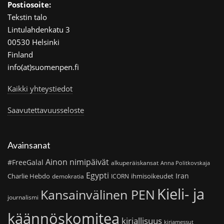
Postiosoite:
Tekstin talo
Lintulahdenkatu 3
00530 Helsinki
Finland
info(at)suomenpen.fi
Kaikki yhteystiedot
Saavutettavuusseloste
Avainsanat
Ainon nimipäivät
#FreeGalal
alkuperäiskansat
Anna Politkovskaja
Egypti
Iran
Charlie Hebdo
ihmisoikeudet
demokratia
ICORN
Kieli- ja
Kansainvälinen PEN
journalismi
käännöskomitea
kirjallisuus
kirjamessut