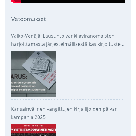
Vetoomukset
Valko-Venäjä: Lausunto vankilaviranomaisten
harjoittamasta järjestelmällisestä käsikirjoitusten
takavarikoinnista ja tuhoamisesta
Kansainvälinen vangittujen kirjailijoiden päivän
kampanja 2025