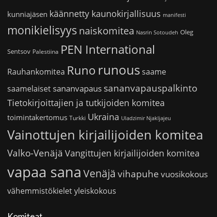
käännetty kaunokirjallisuus
kunniajäsen
manifesti
monikielisyys
naiskomitea
Oleg
Nasrin Sotoudeh
PEN International
Sentsov
Palestiina
runous
Runo
saame
Rauhankomitea
sananvapauspalkinto
sananvapaus
saamelaiset
Tietokirjoittajien ja tutkijoiden komitea
Ukraina
toimintakertomus
Turkki
Uladzimir Njakljajeu
Vainottujen kirjailijoiden komitea
Valko-Venäjä
Vangittujen kirjailijoiden komitea
vapaa sana
Venäjä
vihapuhe
vuosikokous
vähemmistökielet
yleiskokous
Komiteat