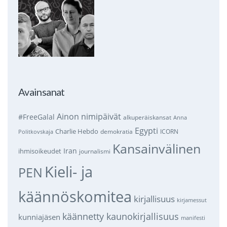
Avainsanat
Ainon nimipäivät
#FreeGalal
alkuperäiskansat
Anna
Egypti
Charlie Hebdo
demokratia
ICORN
Politkovskaja
Kansainvälinen
Iran
ihmisoikeudet
journalismi
Kieli- ja
PEN
käännöskomitea
kirjallisuus
kirjamessut
käännetty kaunokirjallisuus
kunniajäsen
manifesti