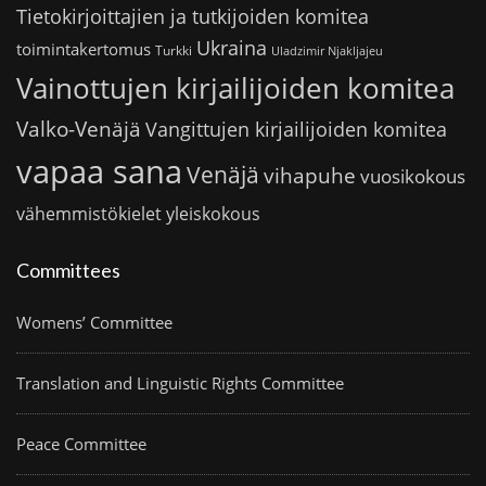
Tietokirjoittajien ja tutkijoiden komitea
Ukraina
toimintakertomus
Turkki
Uladzimir Njakljajeu
Vainottujen kirjailijoiden komitea
Valko-Venäjä
Vangittujen kirjailijoiden komitea
vapaa sana
Venäjä
vihapuhe
vuosikokous
vähemmistökielet
yleiskokous
Committees
Womens’ Committee
Translation and Linguistic Rights Committee
Peace Committee