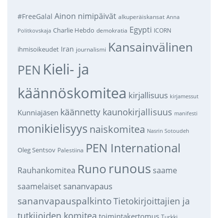
Ainon nimipäivät
#FreeGalal
alkuperäiskansat
Anna
Egypti
Charlie Hebdo
demokratia
ICORN
Politkovskaja
Kansainvälinen
Iran
ihmisoikeudet
journalismi
Kieli- ja
PEN
käännöskomitea
kirjallisuus
kirjamessut
käännetty kaunokirjallisuus
Kunniajäsen
manifesti
monikielisyys
naiskomitea
Nasrin Sotoudeh
PEN International
Oleg Sentsov
Palestiina
runous
Runo
saame
Rauhankomitea
sananvapaus
saamelaiset
sananvapauspalkinto
Tietokirjoittajien ja
tutkijoiden komitea
toimintakertomus
Turkki