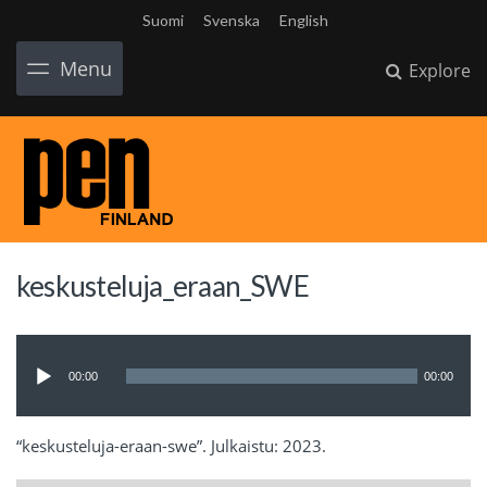
Suomi
Svenska
English
Menu
Explore
keskusteluja_eraan_SWE
Audio
Player
00:00
00:00
“keskusteluja-eraan-swe”. Julkaistu: 2023.