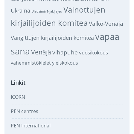
Vainottujen
Ukraina
Uladzimir Njakljajeu
kirjailijoiden komitea
Valko-Venäjä
vapaa
Vangittujen kirjailijoiden komitea
sana
Venäjä
vihapuhe
vuosikokous
vähemmistökielet
yleiskokous
Linkit
ICORN
PEN centres
PEN International