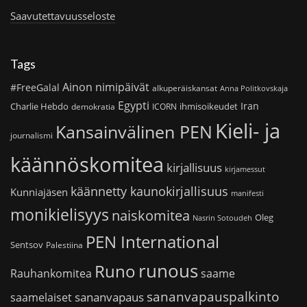
Saavutettavuusseloste
Tags
Ainon nimipäivät
#FreeGalal
alkuperäiskansat
Anna Politkovskaja
Egypti
Iran
Charlie Hebdo
ihmisoikeudet
demokratia
ICORN
Kieli- ja
Kansainvälinen PEN
journalismi
käännöskomitea
kirjallisuus
kirjamessut
käännetty kaunokirjallisuus
Kunniajäsen
manifesti
monikielisyys
naiskomitea
Oleg
Nasrin Sotoudeh
PEN International
Sentsov
Palestiina
runous
Runo
saame
Rauhankomitea
sananvapauspalkinto
sananvapaus
saamelaiset