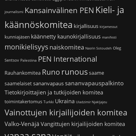
Kieli- ja
Kansainvälinen PEN
journalismi
käännöskomitea
kirjallisuus
kirjamessut
käännetty kaunokirjallisuus
kunniajäsen
manifesti
monikielisyys
naiskomitea
Oleg
Nasrin Sotoudeh
PEN International
Sentsov
Palestiina
runous
Runo
saame
Rauhankomitea
sananvapauspalkinto
sananvapaus
saamelaiset
Tietokirjoittajien ja tutkijoiden komitea
Ukraina
toimintakertomus
Turkki
Uladzimir Njakljajeu
Vainottujen kirjailijoiden komitea
Valko-Venäjä
Vangittujen kirjailijoiden komitea
vapaa sana