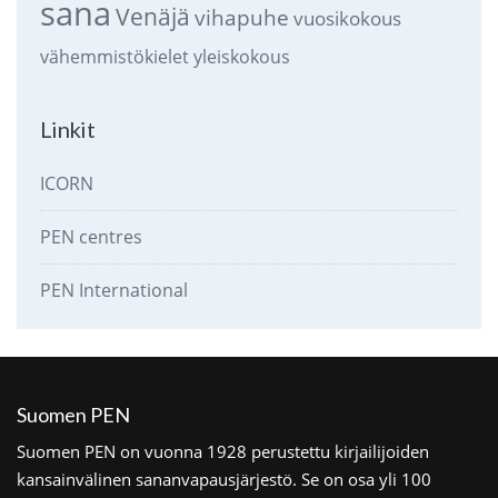
sana
Venäjä
vihapuhe
vuosikokous
vähemmistökielet
yleiskokous
Linkit
ICORN
PEN centres
PEN International
Suomen PEN
Suomen PEN on vuonna 1928 perustettu kirjailijoiden
kansainvälinen sananvapausjärjestö. Se on osa yli 100