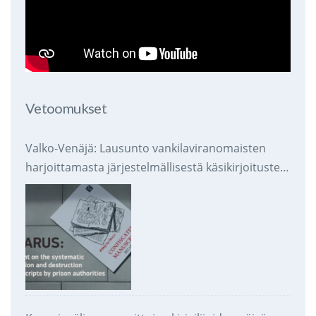
Vetoomukset
Valko-Venäjä: Lausunto vankilaviranomaisten
harjoittamasta järjestelmällisestä käsikirjoitusten
takavarikoinnista ja tuhoamisesta