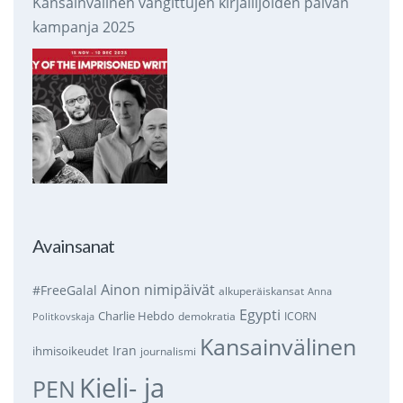
Kansainvälinen vangittujen kirjailijoiden päivän
kampanja 2025
Avainsanat
Ainon nimipäivät
#FreeGalal
alkuperäiskansat
Anna
Egypti
Charlie Hebdo
demokratia
ICORN
Politkovskaja
Kansainvälinen
Iran
ihmisoikeudet
journalismi
Kieli- ja
PEN