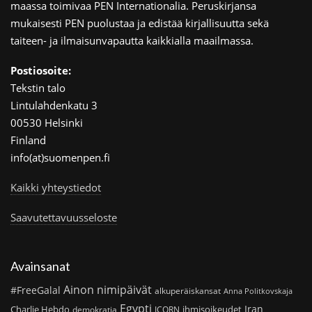
maassa toimivaa PEN Internationalia. Peruskirjansa
mukaisesti PEN puolustaa ja edistää kirjallisuutta sekä
taiteen- ja ilmaisunvapautta kaikkialla maailmassa.
Postiosoite:
Tekstin talo
Lintulahdenkatu 3
00530 Helsinki
Finland
info(at)suomenpen.fi
Kaikki yhteystiedot
Saavutettavuusseloste
Avainsanat
Ainon nimipäivät
#FreeGalal
alkuperäiskansat
Anna Politkovskaja
Egypti
Iran
Charlie Hebdo
ihmisoikeudet
demokratia
ICORN