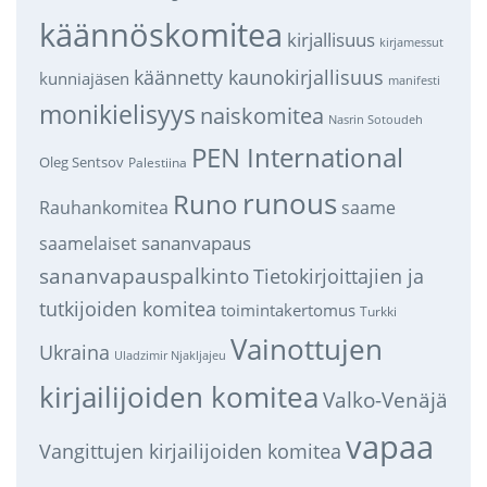
käännöskomitea
kirjallisuus
kirjamessut
käännetty kaunokirjallisuus
kunniajäsen
manifesti
monikielisyys
naiskomitea
Nasrin Sotoudeh
PEN International
Oleg Sentsov
Palestiina
runous
Runo
saame
Rauhankomitea
sananvapaus
saamelaiset
sananvapauspalkinto
Tietokirjoittajien ja
tutkijoiden komitea
toimintakertomus
Turkki
Vainottujen
Ukraina
Uladzimir Njakljajeu
kirjailijoiden komitea
Valko-Venäjä
vapaa
Vangittujen kirjailijoiden komitea