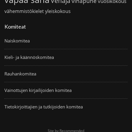
Venäjä
vihapuhe
vuosikokous
vähemmistökielet
yleiskokous
Komiteat
Naiskomitea
Kieli- ja käännöskomitea
Rauhankomitea
Vainottujen kirjailijoiden komitea
Tietokirjoittajien ja tutkijoiden komitea
Site by Recommended