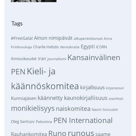
Tags
Ainon nimipäivät
#FreeGalal
alkuperäiskansat
Anna
Egypti
Charlie Hebdo
demokratia
ICORN
Politkovskaja
Kansainvälinen
Iran
ihmisoikeudet
journalismi
Kieli- ja
PEN
käännöskomitea
kirjallisuus
kirjamessut
käännetty kaunokirjallisuus
Kunniajäsen
manifesti
monikielisyys
naiskomitea
Nasrin Sotoudeh
PEN International
Oleg Sentsov
Palestiina
runous
Runo
saame
Rauhankomitea