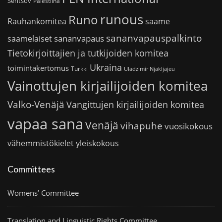
Sentsov
Palestiina
runous
Runo
saame
Rauhankomitea
sananvapauspalkinto
sananvapaus
saamelaiset
Tietokirjoittajien ja tutkijoiden komitea
Ukraina
toimintakertomus
Turkki
Uladzimir Njakljajeu
Vainottujen kirjailijoiden komitea
Valko-Venäjä
Vangittujen kirjailijoiden komitea
vapaa sana
Venäjä
vihapuhe
vuosikokous
vähemmistökielet
yleiskokous
Committees
Womens’ Committee
Translation and Linguistic Rights Committee