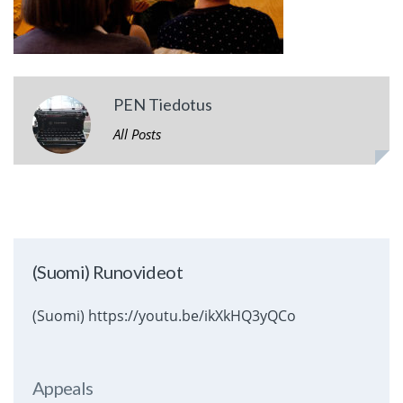
PEN Tiedotus
All Posts
(Suomi) Runovideot
(Suomi) https://youtu.be/ikXkHQ3yQCo
Appeals