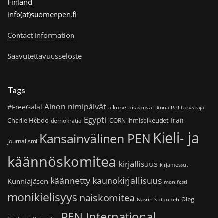
Finland
info(at)suomenpen.fi
Contact information
Saavutettavuusseloste
Tags
Ainon nimipäivät
#FreeGalal
alkuperäiskansat
Anna Politkovskaja
Egypti
Iran
Charlie Hebdo
ihmisoikeudet
demokratia
ICORN
Kieli- ja
Kansainvälinen PEN
journalismi
käännöskomitea
kirjallisuus
kirjamessut
käännetty kaunokirjallisuus
Kunniajäsen
manifesti
monikielisyys
naiskomitea
Oleg
Nasrin Sotoudeh
PEN International