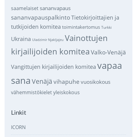
sananvapaus
saamelaiset
sananvapauspalkinto
Tietokirjoittajien ja
tutkijoiden komitea
toimintakertomus
Turkki
Vainottujen
Ukraina
Uladzimir Njakljajeu
kirjailijoiden komitea
Valko-Venäjä
vapaa
Vangittujen kirjailijoiden komitea
sana
Venäjä
vihapuhe
vuosikokous
vähemmistökielet
yleiskokous
Linkit
ICORN