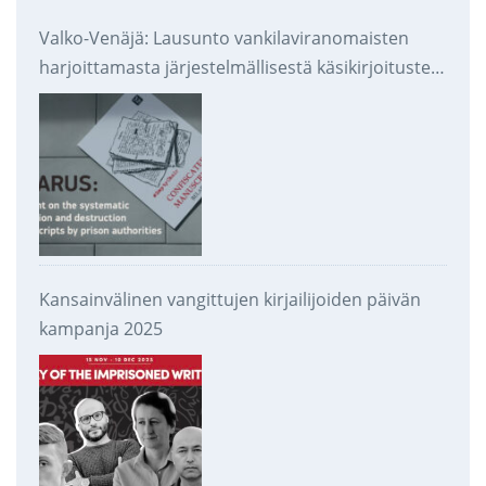
Valko-Venäjä: Lausunto vankilaviranomaisten
harjoittamasta järjestelmällisestä käsikirjoitusten
takavarikoinnista ja tuhoamisesta
Kansainvälinen vangittujen kirjailijoiden päivän
kampanja 2025