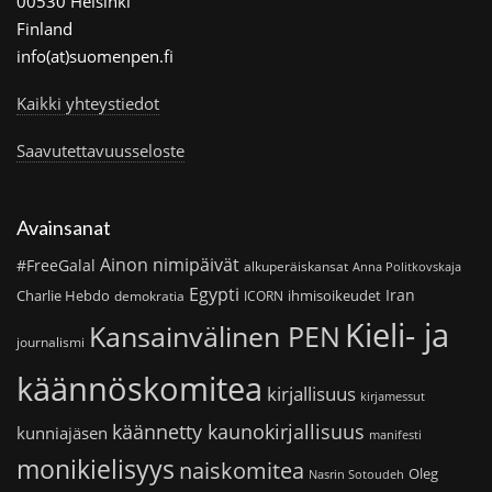
00530 Helsinki
Finland
info(at)suomenpen.fi
Kaikki yhteystiedot
Saavutettavuusseloste
Avainsanat
Ainon nimipäivät
#FreeGalal
alkuperäiskansat
Anna Politkovskaja
Egypti
Iran
Charlie Hebdo
ihmisoikeudet
demokratia
ICORN
Kieli- ja
Kansainvälinen PEN
journalismi
käännöskomitea
kirjallisuus
kirjamessut
käännetty kaunokirjallisuus
kunniajäsen
manifesti
monikielisyys
naiskomitea
Oleg
Nasrin Sotoudeh