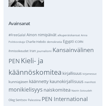
Avainsanat
Ainon nimipäivät
#FreeGalal
alkuperäiskansat
Anna
Egypti
Charlie Hebdo
demokratia
ICORN
Politkovskaja
Kansainvälinen
Iran
ihmisoikeudet
journalismi
Kieli- ja
PEN
käännöskomitea
kirjallisuus
kirjamessut
käännetty kaunokirjallisuus
kunniajäsen
manifesti
monikielisyys
naiskomitea
Nasrin Sotoudeh
PEN International
Oleg Sentsov
Palestiina