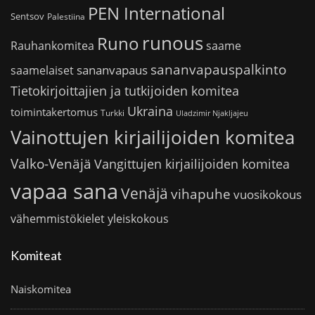
PEN International
Sentsov
Palestiina
runous
Runo
saame
Rauhankomitea
sananvapauspalkinto
sananvapaus
saamelaiset
Tietokirjoittajien ja tutkijoiden komitea
Ukraina
toimintakertomus
Turkki
Uladzimir Njakljajeu
Vainottujen kirjailijoiden komitea
Valko-Venäjä
Vangittujen kirjailijoiden komitea
vapaa sana
Venäjä
vihapuhe
vuosikokous
vähemmistökielet
yleiskokous
Komiteat
Naiskomitea