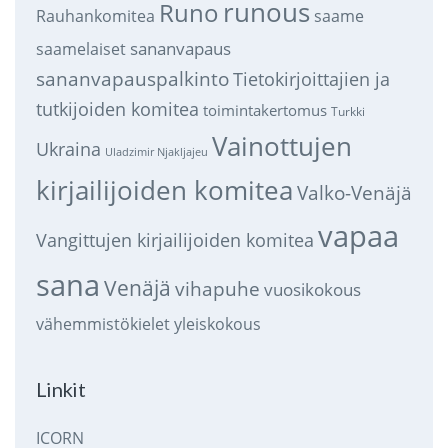
runous
Runo
saame
Rauhankomitea
sananvapaus
saamelaiset
sananvapauspalkinto
Tietokirjoittajien ja
tutkijoiden komitea
toimintakertomus
Turkki
Vainottujen
Ukraina
Uladzimir Njakljajeu
kirjailijoiden komitea
Valko-Venäjä
vapaa
Vangittujen kirjailijoiden komitea
sana
Venäjä
vihapuhe
vuosikokous
vähemmistökielet
yleiskokous
Linkit
ICORN