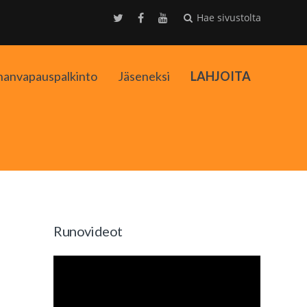
Hae sivustolta
nanvapauspalkinto
Jäseneksi
LAHJOITA
kko
Runovideot