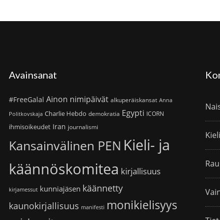
Avainsanat
Ko
Ainon nimipäivät
#FreeGalal
alkuperäiskansat
Anna
Nai
Egypti
Charlie Hebdo
demokratia
ICORN
Politkovskaja
Iran
ihmisoikeudet
journalismi
Kiel
Kieli- ja
Kansainvälinen PEN
Rau
käännöskomitea
kirjallisuus
käännetty
kunniajäsen
kirjamessut
Vain
monikielisyys
kaunokirjallisuus
manifesti