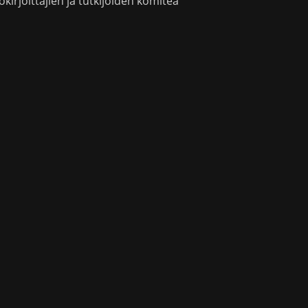
okirjoittajien ja tutkijoiden komitea