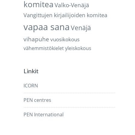
komitea
Valko-Venäjä
Vangittujen kirjailijoiden komitea
vapaa sana
Venäjä
vihapuhe
vuosikokous
vähemmistökielet
yleiskokous
Linkit
ICORN
PEN centres
PEN International