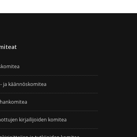
miteat
skomitea
i- ja käännöskomitea
hankomitea
ottujen kirjailijoiden komitea