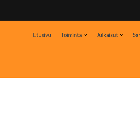
Avaa
Avaa
Etusivu
Toiminta
Julkaisut
Sa
alavalikko
alavali