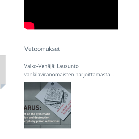
Vetoomukset
Valko-Venäjä: Lausunto
vankilaviranomaisten harjoittamasta
järjestelmällisestä käsikirjoitusten
takavarikoinnista ja tuhoamisesta