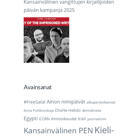
Kansainvälinen vangittujen kirjailijoiden
päivän kampanja 2025
Avainsanat
Ainon nimipäivät
#FreeGalal
alkuperäiskansat
Charlie Hebdo
demokratia
Anna Politkovskaja
Egypti
Iran
ihmisoikeudet
ICORN
journalismi
Kieli-
Kansainvälinen PEN