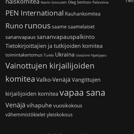
Tiet
naiskomitea
Oleg Sentsov
Palestiina
Nasrin Sotoudeh
PEN International
Rauhankomitea
runous
Runo
saame
saamelaiset
sananvapauspalkinto
sananvapaus
Tietokirjoittajien ja tutkijoiden komitea
Ukraina
toimintakertomus
Turkki
Uladzimir Njakljajeu
Vainottujen kirjailijoiden
komitea
Valko-Venäjä
Vangittujen
vapaa sana
kirjailijoiden komitea
Venäjä
vihapuhe
vuosikokous
vähemmistökielet
yleiskokous