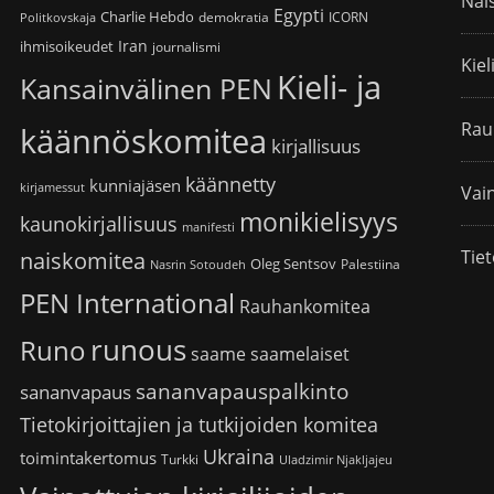
Nai
Egypti
Charlie Hebdo
demokratia
ICORN
Politkovskaja
Iran
ihmisoikeudet
journalismi
Kiel
Kieli- ja
Kansainvälinen PEN
Rau
käännöskomitea
kirjallisuus
käännetty
kunniajäsen
kirjamessut
Vain
monikielisyys
kaunokirjallisuus
manifesti
Tiet
naiskomitea
Oleg Sentsov
Palestiina
Nasrin Sotoudeh
PEN International
Rauhankomitea
runous
Runo
saame
saamelaiset
sananvapauspalkinto
sananvapaus
Tietokirjoittajien ja tutkijoiden komitea
Ukraina
toimintakertomus
Turkki
Uladzimir Njakljajeu