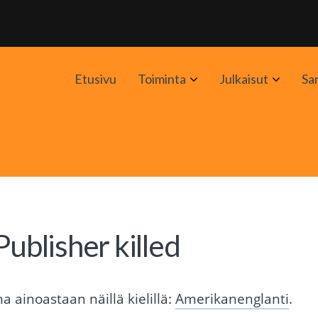
Avaa
Avaa
Etusivu
Toiminta
Julkaisut
Sa
alavalikko
alavali
Publisher killed
 ainoastaan näillä kielillä:
Amerikanenglanti
.