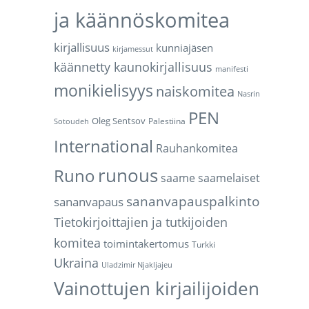
ja käännöskomitea
kirjallisuus
kunniajäsen
kirjamessut
käännetty kaunokirjallisuus
manifesti
monikielisyys
naiskomitea
Nasrin
PEN
Oleg Sentsov
Palestiina
Sotoudeh
International
Rauhankomitea
runous
Runo
saame
saamelaiset
sananvapauspalkinto
sananvapaus
Tietokirjoittajien ja tutkijoiden
komitea
toimintakertomus
Turkki
Ukraina
Uladzimir Njakljajeu
Vainottujen kirjailijoiden