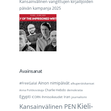
Kansainvälinen vangittujen kirjailijoiden
päivän kampanja 2025
Avainsanat
Ainon nimipäivät
#FreeGalal
alkuperäiskansat
Charlie Hebdo
demokratia
Anna Politkovskaja
Egypti
Iran
ihmisoikeudet
ICORN
journalismi
Kieli-
Kansainvälinen PEN