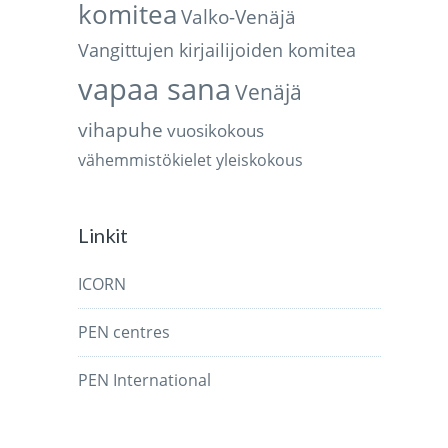
komitea
Valko-Venäjä
Vangittujen kirjailijoiden komitea
vapaa sana
Venäjä
vihapuhe
vuosikokous
vähemmistökielet
yleiskokous
Linkit
ICORN
PEN centres
PEN International