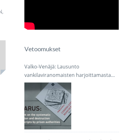
N
,
Vetoomukset
Valko-Venäjä: Lausunto
vankilaviranomaisten harjoittamasta
järjestelmällisestä käsikirjoitusten
takavarikoinnista ja tuhoamisesta