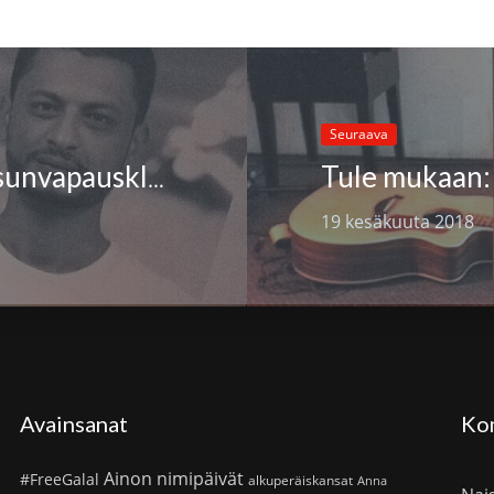
Seuraava
#FreeGalal & Megaphone X Ilmaisunvapausklubilla 9.6.2018
19 kesäkuuta 2018
Avainsanat
Ko
Ainon nimipäivät
#FreeGalal
alkuperäiskansat
Anna