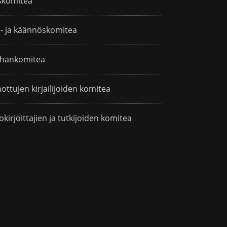
skomitea
i- ja käännöskomitea
hankomitea
ottujen kirjailijoiden komitea
okirjoittajien ja tutkijoiden komitea