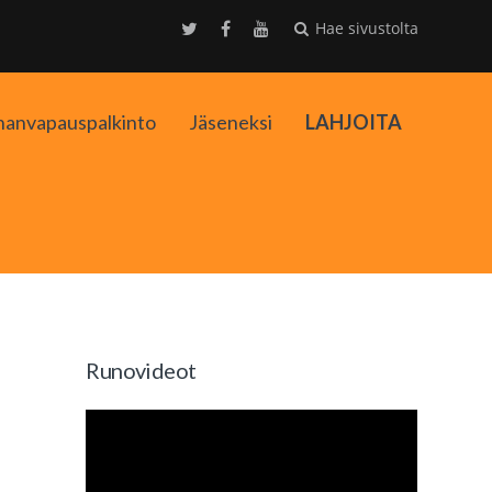
Hae sivustolta
nanvapauspalkinto
Jäseneksi
LAHJOITA
kko
Runovideot