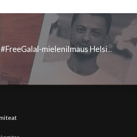
Tule mukaan: #FreeGalal-mielenilmaus Helsingissä Maailman pakolaispäivänä 20.6.2018
miteat