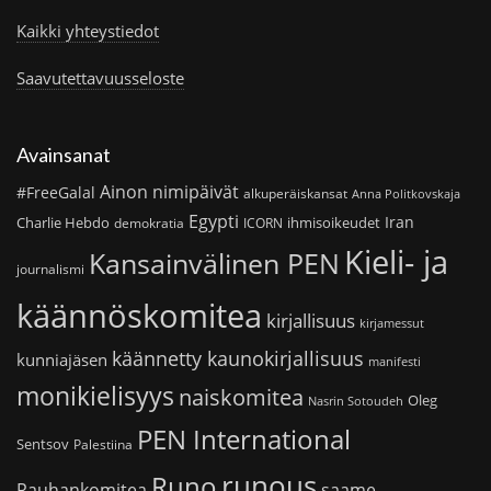
Kaikki yhteystiedot
Saavutettavuusseloste
Avainsanat
Ainon nimipäivät
#FreeGalal
alkuperäiskansat
Anna Politkovskaja
Egypti
Iran
Charlie Hebdo
ihmisoikeudet
demokratia
ICORN
Kieli- ja
Kansainvälinen PEN
journalismi
käännöskomitea
kirjallisuus
kirjamessut
käännetty kaunokirjallisuus
kunniajäsen
manifesti
monikielisyys
naiskomitea
Oleg
Nasrin Sotoudeh
PEN International
Sentsov
Palestiina
runous
Runo
saame
Rauhankomitea