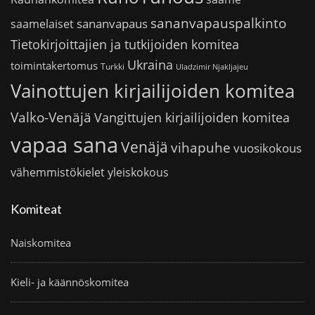
sananvapauspalkinto
sananvapaus
saamelaiset
Tietokirjoittajien ja tutkijoiden komitea
Ukraina
toimintakertomus
Turkki
Uladzimir Njakljajeu
Vainottujen kirjailijoiden komitea
Valko-Venäjä
Vangittujen kirjailijoiden komitea
vapaa sana
Venäjä
vihapuhe
vuosikokous
vähemmistökielet
yleiskokous
Komiteat
Naiskomitea
Kieli- ja käännöskomitea