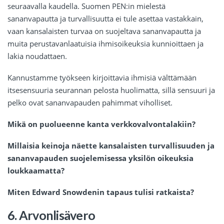
seuraavalla kaudella. Suomen PEN:in mielestä
sananvapautta ja turvallisuutta ei tule asettaa vastakkain,
vaan kansalaisten turvaa on suojeltava sananvapautta ja
muita perustavanlaatuisia ihmisoikeuksia kunnioittaen ja
lakia noudattaen.
Kannustamme työkseen kirjoittavia ihmisiä välttämään
itsesensuuria seurannan pelosta huolimatta, sillä sensuuri ja
pelko ovat sananvapauden pahimmat viholliset.
Mikä on puolueenne kanta verkkovalvontalakiin?
Millaisia keinoja näette kansalaisten turvallisuuden ja
sananvapauden suojelemisessa yksilön oikeuksia
loukkaamatta?
Miten Edward Snowdenin tapaus tulisi ratkaista?
6. Arvonlisävero