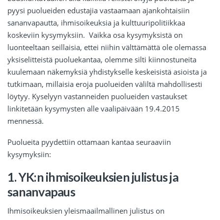
pyysi puolueiden edustajia vastaamaan ajankohtaisiin
sananvapautta, ihmisoikeuksia ja kulttuuripolitiikkaa
koskeviin kysymyksiin. Vaikka osa kysymyksistä on
luonteeltaan seillaisia, ettei niihin välttämättä ole olemassa
yksiselitteistä puoluekantaa, olemme silti kiinnostuneita
kuulemaan näkemyksiä yhdistykselle keskeisistä asioista ja
tutkimaan, millaisia eroja puolueiden väliltä mahdollisesti
löytyy. Kyselyyn vastanneiden puolueiden vastaukset
linkitetään kysymysten alle vaalipäivään 19.4.2015
mennessä.
Puolueita pyydettiin ottamaan kantaa seuraaviin
kysymyksiin:
1. YK:n ihmisoikeuksien julistus ja
sananvapaus
Ihmisoikeuksien yleismaailmallinen julistus on