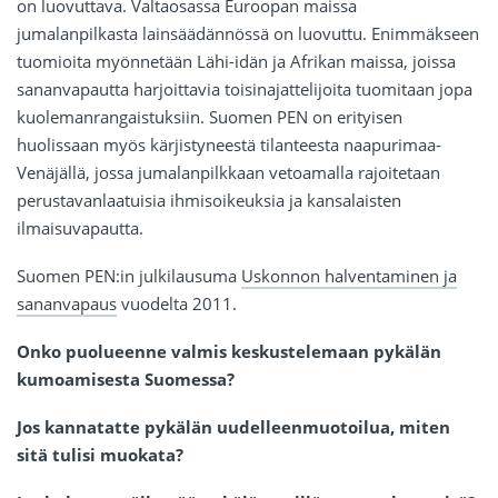
on luovuttava. Valtaosassa Euroopan maissa
jumalanpilkasta lainsäädännössä on luovuttu. Enimmäkseen
tuomioita myönnetään Lähi-idän ja Afrikan maissa, joissa
sananvapautta harjoittavia toisinajattelijoita tuomitaan jopa
kuolemanrangaistuksiin. Suomen PEN on erityisen
huolissaan myös kärjistyneestä tilanteesta naapurimaa-
Venäjällä, jossa jumalanpilkkaan vetoamalla rajoitetaan
perustavanlaatuisia ihmisoikeuksia ja kansalaisten
ilmaisuvapautta.
Suomen PEN:in julkilausuma
Uskonnon halventaminen ja
sananvapaus
vuodelta 2011.
Onko puolueenne valmis keskustelemaan pykälän
kumoamisesta Suomessa?
Jos kannatatte pykälän uudelleenmuotoilua, miten
sitä tulisi muokata?