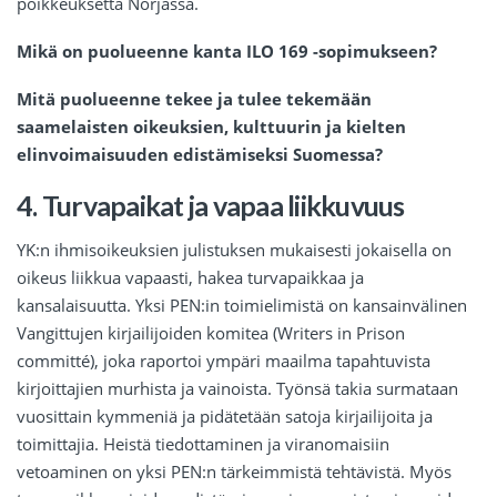
poikkeuksetta Norjassa.
Mikä on puolueenne kanta ILO 169 -sopimukseen?
Mitä puolueenne tekee ja tulee tekemään
saamelaisten oikeuksien, kulttuurin ja kielten
elinvoimaisuuden edistämiseksi Suomessa?
4. Turvapaikat ja vapaa liikkuvuus
YK:n ihmisoikeuksien julistuksen mukaisesti jokaisella on
oikeus liikkua vapaasti, hakea turvapaikkaa ja
kansalaisuutta. Yksi PEN:in toimielimistä on kansainvälinen
Vangittujen kirjailijoiden komitea (Writers in Prison
committé), joka raportoi ympäri maailma tapahtuvista
kirjoittajien murhista ja vainoista. Työnsä takia surmataan
vuosittain kymmeniä ja pidätetään satoja kirjailijoita ja
toimittajia. Heistä tiedottaminen ja viranomaisiin
vetoaminen on yksi PEN:n tärkeimmistä tehtävistä. Myös