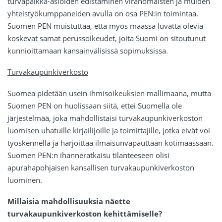
turvapaikka-asioiden edistäminen viranomaisten ja muiden
yhteistyökumppaneiden avulla on osa PEN:in toimintaa.
Suomen PEN muistuttaa, että myös maassa luvatta olevia
koskevat samat perussoikeudet, joita Suomi on sitoutunut
kunnioittamaan kansainvälisissä sopimuksissa.
Turvakaupunkiverkosto
Suomea pidetään usein ihmisoikeuksien mallimaana, mutta
Suomen PEN on huolissaan siitä, ettei Suomella ole
järjestelmää, joka mahdollistaisi turvakaupunkiverkoston
luomisen uhatuille kirjailijoille ja toimittajille, jotka eivät voi
työskennellä ja harjoittaa ilmaisunvapauttaan kotimaassaan.
Suomen PEN:n ihanneratkaisu tilanteeseen olisi
apurahapohjaisen kansallisen turvakaupunkiverkoston
luominen.
Millaisia mahdollisuuksia näette
turvakaupunkiverkoston kehittämiselle?