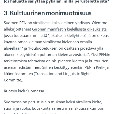
Jos haluatte säilyttää pykälän, millä perustelette sitä?
3. Kulttuurinen monimuotoisuus
Suomen PEN on virallisesti kaksikielinen yhdistys. Olemme
allekirjoittaneet
Gironan manifestin kielellisistä oikeuksista
,
jossa todetaan mm., että ”jokaisella kieliyhteisöllä on oikeus
käyttää omaa kieltään virallisena kielenään omalla
alueellaan” ja ”kouluopetuksen on osaltaan pidettävä yllä
alueen kieliyhteisön puhuman kielen arvostusta”. Yksi PEN:in
tärkeimmistä tehtävistä on nk. pienten kielten ja kulttuurien
aseman edistäminen. Siihen keskittyy etenkin PEN:n Kieli- ja
käännöskomitea (Translation and Linguistic Rights
Committé).
Ruotsin kieli Suomessa
Suomessa on perustuslain mukaan kaksi virallista kieltä,
suomi ja ruotsi. Eduskunta äänesti maaliskuussa kumoon