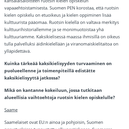
kansalaisaloitteen ruotsin kielen opiskelun
vapaaehtoistamisesta. Suomen PEN korostaa, että ruotsin
kielen opiskelu on etuoikeus ja kielen oppiminen lisää
kulttuurista pääomaa. Ruotsin kielellä on valtava merkitys
kulttuurihistoriallemme ja se monimuotoistaa yhä
kulttuuriamme. Kaksikielisessä maassa ihmisillä on oikeus
tulla palvelluksi äidinkielellään ja viranomaiskielitaitoa on
ylläpidettävä.
Kuinka tärkeää kaksikielisyyden turvaaminen on
puolueellenne ja toimenpiteillä edistätte
kaksikielisyyttä jatkossa?
Mikä on kantanne kokeiluun, jossa tutkitaan
alueellisia vaihtoehtoja ruotsin kielen opiskelulle?
Saame
Saamelaiset ovat EU:n ainoa ja pohjoisin, Suomen