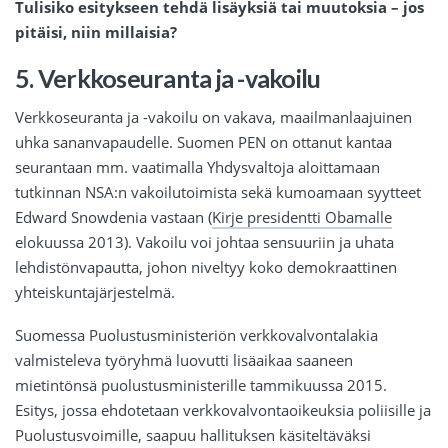
Tulisiko esitykseen tehdä lisäyksiä tai muutoksia – jos
pitäisi, niin millaisia?
5. Verkkoseuranta ja -vakoilu
Verkkoseuranta ja -vakoilu on vakava, maailmanlaajuinen
uhka sananvapaudelle. Suomen PEN on ottanut kantaa
seurantaan mm. vaatimalla Yhdysvaltoja aloittamaan
tutkinnan NSA:n vakoilutoimista sekä kumoamaan syytteet
Edward Snowdenia vastaan (
Kirje presidentti Obamalle
elokuussa 2013). Vakoilu voi johtaa sensuuriin ja uhata
lehdistönvapautta, johon niveltyy koko demokraattinen
yhteiskuntajärjestelmä.
Suomessa Puolustusministeriön verkkovalvontalakia
valmisteleva työryhmä luovutti lisäaikaa saaneen
mietintönsä puolustusministerille tammikuussa 2015.
Esitys, jossa ehdotetaan verkkovalvontaoikeuksia poliisille ja
Puolustusvoimille, saapuu hallituksen käsiteltäväksi