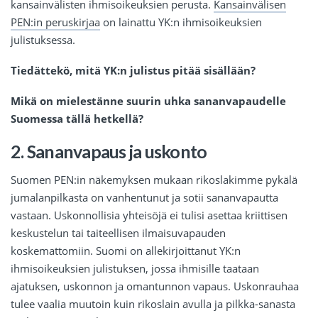
kansainvälisten ihmisoikeuksien perusta.
Kansainvälisen
PEN:in peruskirjaa
on lainattu YK:n ihmisoikeuksien
julistuksessa.
Tiedättekö, mitä YK:n julistus pitää sisällään?
Mikä on mielestänne suurin uhka sananvapaudelle
Suomessa tällä hetkellä?
2. Sananvapaus ja uskonto
Suomen PEN:in näkemyksen mukaan rikoslakimme pykälä
jumalanpilkasta on vanhentunut ja sotii sananvapautta
vastaan. Uskonnollisia yhteisöjä ei tulisi asettaa kriittisen
keskustelun tai taiteellisen ilmaisuvapauden
koskemattomiin. Suomi on allekirjoittanut YK:n
ihmisoikeuksien julistuksen, jossa ihmisille taataan
ajatuksen, uskonnon ja omantunnon vapaus. Uskonrauhaa
tulee vaalia muutoin kuin rikoslain avulla ja pilkka-sanasta