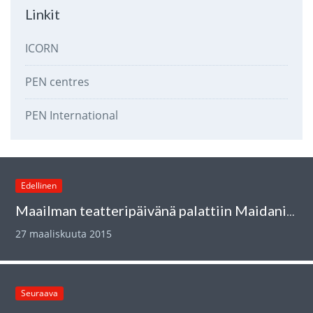
Linkit
ICORN
PEN centres
PEN International
Edellinen
Maailman teatteripäivänä palattiin Maidanin aukiolle
27 maaliskuuta 2015
Seuraava