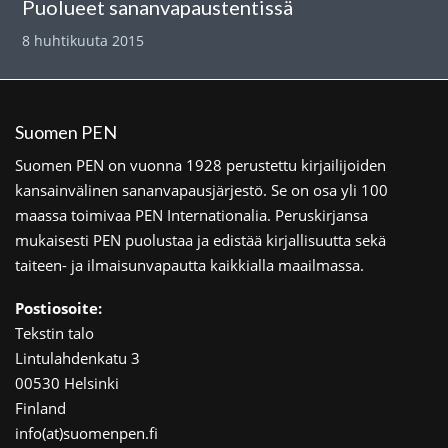
Puolueet sananvapaustentissä
8 huhtikuuta 2015
Suomen PEN
Suomen PEN on vuonna 1928 perustettu kirjailijoiden
kansainvälinen sananvapausjärjestö. Se on osa yli 100
maassa toimivaa PEN Internationalia. Peruskirjansa
mukaisesti PEN puolustaa ja edistää kirjallisuutta sekä
taiteen- ja ilmaisunvapautta kaikkialla maailmassa.
Postiosoite:
Tekstin talo
Lintulahdenkatu 3
00530 Helsinki
Finland
info(at)suomenpen.fi