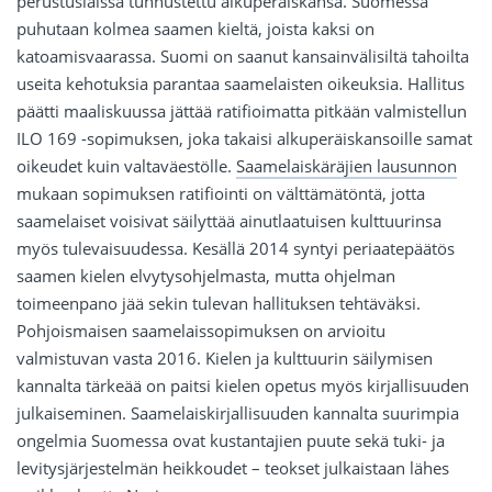
perustuslaissa tunnustettu alkuperäiskansa. Suomessa
puhutaan kolmea saamen kieltä, joista kaksi on
katoamisvaarassa. Suomi on saanut kansainvälisiltä tahoilta
useita kehotuksia parantaa saamelaisten oikeuksia. Hallitus
päätti maaliskuussa jättää ratifioimatta pitkään valmistellun
ILO 169 -sopimuksen, joka takaisi alkuperäiskansoille samat
oikeudet kuin valtaväestölle.
Saamelaiskäräjien lausunnon
mukaan sopimuksen ratifiointi on välttämätöntä, jotta
saamelaiset voisivat säilyttää ainutlaatuisen kulttuurinsa
myös tulevaisuudessa. Kesällä 2014 syntyi periaatepäätös
saamen kielen elvytysohjelmasta, mutta ohjelman
toimeenpano jää sekin tulevan hallituksen tehtäväksi.
Pohjoismaisen saamelaissopimuksen on arvioitu
valmistuvan vasta 2016. Kielen ja kulttuurin säilymisen
kannalta tärkeää on paitsi kielen opetus myös kirjallisuuden
julkaiseminen. Saamelaiskirjallisuuden kannalta suurimpia
ongelmia Suomessa ovat kustantajien puute sekä tuki- ja
levitysjärjestelmän heikkoudet – teokset julkaistaan lähes