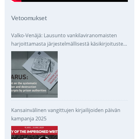
Vetoomukset
Valko-Venäjä: Lausunto vankilaviranomaisten
harjoittamasta järjestelmällisestä käsikirjoitusten
takavarikoinnista ja tuhoamisesta
Kansainvälinen vangittujen kirjailijoiden päivän
kampanja 2025