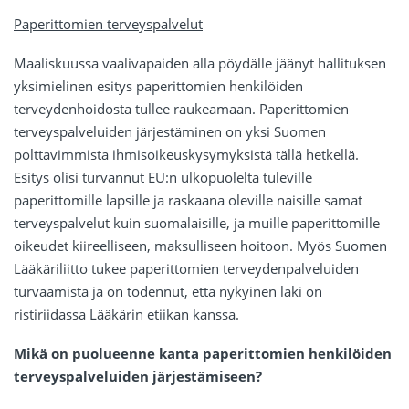
Paperittomien terveyspalvelut
Maaliskuussa vaalivapaiden alla pöydälle jäänyt hallituksen
yksimielinen esitys paperittomien henkilöiden
terveydenhoidosta tullee raukeamaan. Paperittomien
terveyspalveluiden järjestäminen on yksi Suomen
polttavimmista ihmisoikeuskysymyksistä tällä hetkellä.
Esitys olisi turvannut EU:n ulkopuolelta tuleville
paperittomille lapsille ja raskaana oleville naisille samat
terveyspalvelut kuin suomalaisille, ja muille paperittomille
oikeudet kiireelliseen, maksulliseen hoitoon. Myös Suomen
Lääkäriliitto tukee paperittomien terveydenpalveluiden
turvaamista ja on todennut, että nykyinen laki on
ristiriidassa Lääkärin etiikan kanssa.
Mikä on puolueenne kanta paperittomien henkilöiden
terveyspalveluiden järjestämiseen?