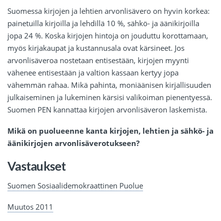
Suomessa kirjojen ja lehtien arvonlisävero on hyvin korkea:
painetuilla kirjoilla ja lehdillä 10 %, sähkö- ja äänikirjoilla
jopa 24 %. Koska kirjojen hintoja on jouduttu korottamaan,
myös kirjakaupat ja kustannusala ovat kärsineet. Jos
arvonlisäveroa nostetaan entisestään, kirjojen myynti
vähenee entisestään ja valtion kassaan kertyy jopa
vähemmän rahaa. Mikä pahinta, moniäänisen kirjallisuuden
julkaiseminen ja lukeminen kärsisi valikoiman pienentyessä.
Suomen PEN kannattaa kirjojen arvonlisäveron laskemista.
Mikä on puolueenne kanta kirjojen, lehtien ja sähkö- ja
äänikirjojen arvonlisäverotukseen?
Vastaukset
Suomen Sosiaalidemokraattinen Puolue
Muutos 2011