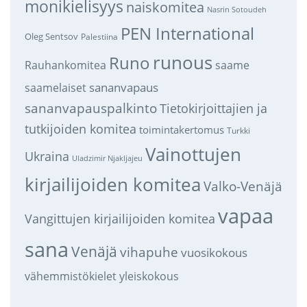
monikielisyys
naiskomitea
Nasrin Sotoudeh
PEN International
Oleg Sentsov
Palestiina
runous
Runo
saame
Rauhankomitea
sananvapaus
saamelaiset
sananvapauspalkinto
Tietokirjoittajien ja
tutkijoiden komitea
toimintakertomus
Turkki
Vainottujen
Ukraina
Uladzimir Njakljajeu
kirjailijoiden komitea
Valko-Venäjä
vapaa
Vangittujen kirjailijoiden komitea
sana
Venäjä
vihapuhe
vuosikokous
vähemmistökielet
yleiskokous