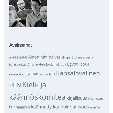
Avainsanat
Ainon nimipäivät
#FreeGalal
alkuperäiskansat
Anna
Egypti
Charlie Hebdo
demokratia
ICORN
Politkovskaja
Kansainvälinen
Iran
ihmisoikeudet
journalismi
Kieli- ja
PEN
käännöskomitea
kirjallisuus
kirjamessut
käännetty kaunokirjallisuus
kunniajäsen
manifesti