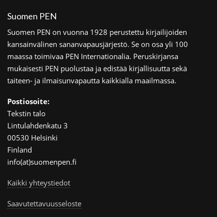
Suomen PEN
Suomen PEN on vuonna 1928 perustettu kirjailijoiden
kansainvälinen sananvapausjärjestö. Se on osa yli 100
maassa toimivaa PEN Internationalia. Peruskirjansa
mukaisesti PEN puolustaa ja edistää kirjallisuutta sekä
taiteen- ja ilmaisunvapautta kaikkialla maailmassa.
Postiosoite:
Tekstin talo
Lintulahdenkatu 3
00530 Helsinki
Finland
info(at)suomenpen.fi
Kaikki yhteystiedot
Saavutettavuusseloste