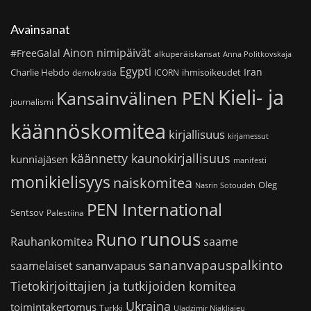
Avainsanat
Ainon nimipäivät
#FreeGalal
alkuperäiskansat
Anna Politkovskaja
Egypti
Iran
Charlie Hebdo
ihmisoikeudet
demokratia
ICORN
Kieli- ja
Kansainvälinen PEN
journalismi
käännöskomitea
kirjallisuus
kirjamessut
käännetty kaunokirjallisuus
kunniajäsen
manifesti
monikielisyys
naiskomitea
Oleg
Nasrin Sotoudeh
PEN International
Sentsov
Palestiina
runous
Runo
saame
Rauhankomitea
sananvapauspalkinto
sananvapaus
saamelaiset
Tietokirjoittajien ja tutkijoiden komitea
Ukraina
toimintakertomus
Turkki
Uladzimir Njakljajeu