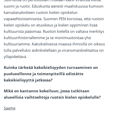
suomi ja ruotsi. Eduskunta äänesti maaliskuussa kumoon
kansalaisaloitteen ruotsin kielen opiskelun
vapaaehtoistamisesta. Suomen PEN korostaa, että ruotsin
kielen opiskelu on etuoikeus ja kielen oppiminen lisää
kulttuurista pääomaa. Ruotsin kielellä on valtava merkitys
kulttuurihistoriallemme ja se monimuotoistaa yhä
kulttuuriamme. Kaksikielisessä maassa ihmisillä on oikeus
tulla palvelluksi äidinkielellään ja viranomaiskielitaitoa on
ylläpidettävä.
Kuinka tärkeää kaksikielisyyden turvaaminen on
puolueellenne ja toimenpiteillä edistätte
kaksikielisyyttä jatkossa?
Mikä on kantanne kokeiluun, jossa tutkitaan
alueellisia vaihtoehtoja ruotsin kielen opiskelulle?
Saame