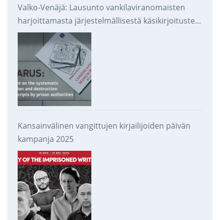
Valko-Venäjä: Lausunto vankilaviranomaisten
harjoittamasta järjestelmällisestä käsikirjoitusten
takavarikoinnista ja tuhoamisesta
Kansainvälinen vangittujen kirjailijoiden päivän
kampanja 2025