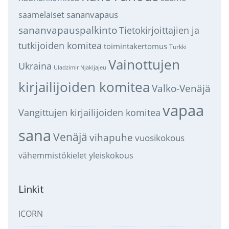
sananvapaus
saamelaiset
sananvapauspalkinto
Tietokirjoittajien ja
tutkijoiden komitea
toimintakertomus
Turkki
Vainottujen
Ukraina
Uladzimir Njakljajeu
kirjailijoiden komitea
Valko-Venäjä
vapaa
Vangittujen kirjailijoiden komitea
sana
Venäjä
vihapuhe
vuosikokous
vähemmistökielet
yleiskokous
Linkit
ICORN