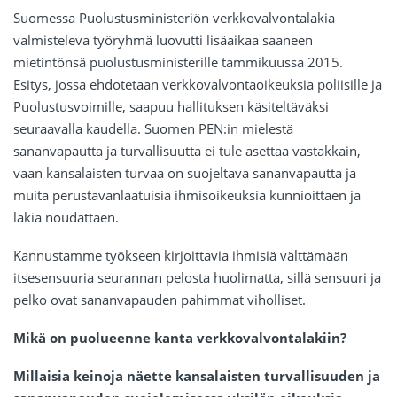
Suomessa Puolustusministeriön verkkovalvontalakia
valmisteleva työryhmä luovutti lisäaikaa saaneen
mietintönsä puolustusministerille tammikuussa 2015.
Esitys, jossa ehdotetaan verkkovalvontaoikeuksia poliisille ja
Puolustusvoimille, saapuu hallituksen käsiteltäväksi
seuraavalla kaudella. Suomen PEN:in mielestä
sananvapautta ja turvallisuutta ei tule asettaa vastakkain,
vaan kansalaisten turvaa on suojeltava sananvapautta ja
muita perustavanlaatuisia ihmisoikeuksia kunnioittaen ja
lakia noudattaen.
Kannustamme työkseen kirjoittavia ihmisiä välttämään
itsesensuuria seurannan pelosta huolimatta, sillä sensuuri ja
pelko ovat sananvapauden pahimmat viholliset.
Mikä on puolueenne kanta verkkovalvontalakiin?
Millaisia keinoja näette kansalaisten turvallisuuden ja