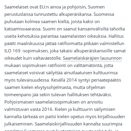
Saamelaiset ovat EU:n ainoa ja pohjoisin, Suomen
perustuslaissa tunnustettu alkuperäiskansa. Suomessa
puhutaan kolmea saamen kieltä, joista kaksi on
katoamisvaarassa. Suomi on saanut kansainvälisiltä tahoilta
useita kehotuksia parantaa saamelaisten oikeuksia. Hallitus
päätti maaliskuussa jättää ratifioimatta pitkään valmistellun
ILO 169 -sopimuksen, joka takaisi alkuperäiskansoille samat
oikeudet kuin valtaväestölle.
Saamelaiskäräjien lausunnon
mukaan sopimuksen ratifiointi on välttämätöntä, jotta
saamelaiset voisivat säilyttää ainutlaatuisen kulttuurinsa
myös tulevaisuudessa. Kesällä 2014 syntyi periaatepäätös
saamen kielen elvytysohjelmasta, mutta ohjelman
toimeenpano jää sekin tulevan hallituksen tehtäväksi.
Pohjoismaisen saamelaissopimuksen on arvioitu
valmistuvan vasta 2016. Kielen ja kulttuurin säilymisen
kannalta tärkeää on paitsi kielen opetus myös kirjallisuuden
julkaiseminen. Saamelaiskirjallisuuden kannalta suurimpia