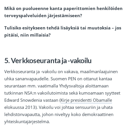
Mikä on puolueenne kanta paperittomien henkilöiden
terveyspalveluiden järjestämiseen?
Tulisiko esitykseen tehdä lisäyksiä tai muutoksia – jos
pitäisi, niin millaisia?
5. Verkkoseuranta ja -vakoilu
Verkkoseuranta ja -vakoilu on vakava, maailmanlaajuinen
uhka sananvapaudelle. Suomen PEN on ottanut kantaa
seurantaan mm. vaatimalla Yhdysvaltoja aloittamaan
tutkinnan NSA:n vakoilutoimista sekä kumoamaan syytteet
Edward Snowdenia vastaan (
Kirje presidentti Obamalle
elokuussa 2013). Vakoilu voi johtaa sensuuriin ja uhata
lehdistönvapautta, johon niveltyy koko demokraattinen
yhteiskuntajärjestelmä.