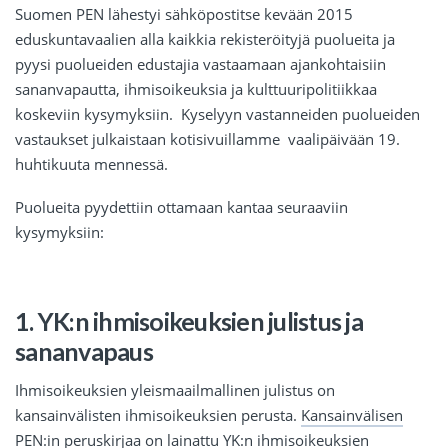
Suomen PEN lähestyi sähköpostitse kevään 2015
eduskuntavaalien alla kaikkia rekisteröityjä puolueita ja
pyysi puolueiden edustajia vastaamaan ajankohtaisiin
sananvapautta, ihmisoikeuksia ja kulttuuripolitiikkaa
koskeviin kysymyksiin. Kyselyyn vastanneiden puolueiden
vastaukset julkaistaan kotisivuillamme vaalipäivään 19.
huhtikuuta mennessä.
Puolueita pyydettiin ottamaan kantaa seuraaviin
kysymyksiin:
1. YK:n ihmisoikeuksien julistus ja
sananvapaus
Ihmisoikeuksien yleismaailmallinen julistus on
kansainvälisten ihmisoikeuksien perusta.
Kansainvälisen
PEN:in peruskirjaa
on lainattu YK:n ihmisoikeuksien