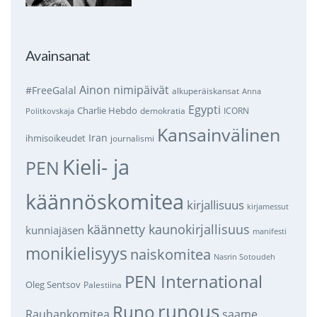
Avainsanat
Ainon nimipäivät
#FreeGalal
alkuperäiskansat
Anna
Egypti
Charlie Hebdo
demokratia
ICORN
Politkovskaja
Kansainvälinen
Iran
ihmisoikeudet
journalismi
Kieli- ja
PEN
käännöskomitea
kirjallisuus
kirjamessut
käännetty kaunokirjallisuus
kunniajäsen
manifesti
monikielisyys
naiskomitea
Nasrin Sotoudeh
PEN International
Oleg Sentsov
Palestiina
runous
Runo
saame
Rauhankomitea