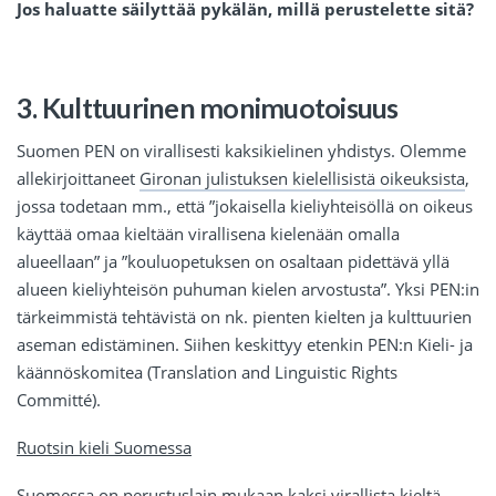
Jos haluatte säilyttää pykälän, millä perustelette sitä?
3. Kulttuurinen monimuotoisuus
Suomen PEN on virallisesti kaksikielinen yhdistys. Olemme
allekirjoittaneet
Gironan julistuksen kielellisistä oikeuksista
,
jossa todetaan mm., että ”jokaisella kieliyhteisöllä on oikeus
käyttää omaa kieltään virallisena kielenään omalla
alueellaan” ja ”kouluopetuksen on osaltaan pidettävä yllä
alueen kieliyhteisön puhuman kielen arvostusta”. Yksi PEN:in
tärkeimmistä tehtävistä on nk. pienten kielten ja kulttuurien
aseman edistäminen. Siihen keskittyy etenkin PEN:n Kieli- ja
käännöskomitea (Translation and Linguistic Rights
Committé).
Ruotsin kieli Suomessa
Suomessa on perustuslain mukaan kaksi virallista kieltä,