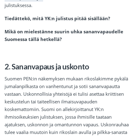
julistuksessa.
Tiedättekö, mitä YK:n julistus pitää sisällään?
Mikä on mielestänne suurin uhka sananvapaudelle
Suomessa tällä hetkellä?
2. Sananvapaus ja uskonto
Suomen PEN:in näkemyksen mukaan rikoslakimme pykälä
jumalanpilkasta on vanhentunut ja sotii sananvapautta
vastaan. Uskonnollisia yhteisöjä ei tulisi asettaa kriittisen
keskustelun tai taiteellisen ilmaisuvapauden
koskemattomiin. Suomi on allekirjoittanut YK:n
ihmisoikeuksien julistuksen, jossa ihmisille taataan
ajatuksen, uskonnon ja omantunnon vapaus. Uskonrauhaa
tulee vaalia muutoin kuin rikoslain avulla ja pilkka-sanasta