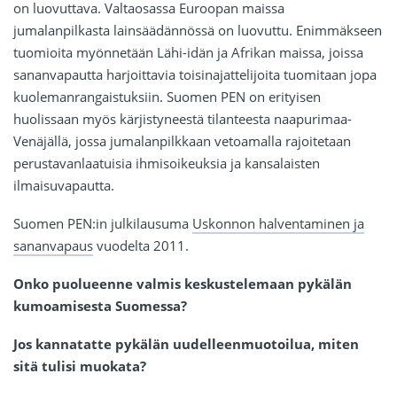
on luovuttava. Valtaosassa Euroopan maissa
jumalanpilkasta lainsäädännössä on luovuttu. Enimmäkseen
tuomioita myönnetään Lähi-idän ja Afrikan maissa, joissa
sananvapautta harjoittavia toisinajattelijoita tuomitaan jopa
kuolemanrangaistuksiin. Suomen PEN on erityisen
huolissaan myös kärjistyneestä tilanteesta naapurimaa-
Venäjällä, jossa jumalanpilkkaan vetoamalla rajoitetaan
perustavanlaatuisia ihmisoikeuksia ja kansalaisten
ilmaisuvapautta.
Suomen PEN:in julkilausuma
Uskonnon halventaminen ja
sananvapaus
vuodelta 2011.
Onko puolueenne valmis keskustelemaan pykälän
kumoamisesta Suomessa?
Jos kannatatte pykälän uudelleenmuotoilua, miten
sitä tulisi muokata?