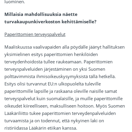
luominen.
Millaisia mahdollisuuksia näette
turvakaupunkiverkoston kehittämiselle?
Paperittomien terveyspalvelut
Maaliskuussa vaalivapaiden alla pöydälle jäänyt hallituksen
yksimielinen esitys paperittomien henkilöiden
terveydenhoidosta tullee raukeamaan. Paperittomien
terveyspalveluiden järjestäminen on yksi Suomen
polttavimmista ihmisoikeuskysymyksistä tällä hetkellä.
Esitys olisi turvannut EU:n ulkopuolelta tuleville
paperittomille lapsille ja raskaana oleville naisille samat
terveyspalvelut kuin suomalaisille, ja muille paperittomille
oikeudet kiireelliseen, maksulliseen hoitoon. Myös Suomen
Lääkäriliitto tukee paperittomien terveydenpalveluiden
turvaamista ja on todennut, että nykyinen laki on
ristiriidassa Lääkärin etiikan kanssa.