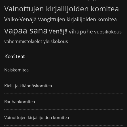
Vainottujen kirjailijoiden komitea
Valko-Venäjä
Vangittujen kirjailijoiden komitea
vapaa sana
Venäjä
vihapuhe
vuosikokous
vähemmistökielet
yleiskokous
Komiteat
Naiskomitea
Kieli- ja käännöskomitea
Rauhankomitea
Vainottujen kirjailijoiden komitea