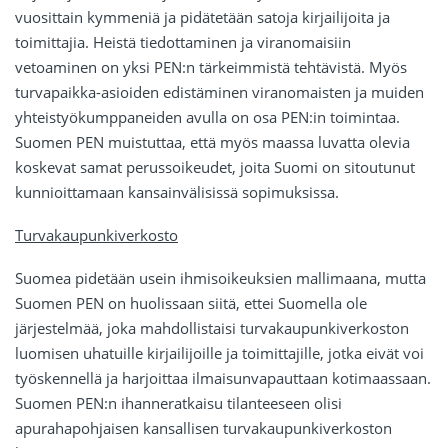
vuosittain kymmeniä ja pidätetään satoja kirjailijoita ja
toimittajia. Heistä tiedottaminen ja viranomaisiin
vetoaminen on yksi PEN:n tärkeimmistä tehtävistä. Myös
turvapaikka-asioiden edistäminen viranomaisten ja muiden
yhteistyökumppaneiden avulla on osa PEN:in toimintaa.
Suomen PEN muistuttaa, että myös maassa luvatta olevia
koskevat samat perussoikeudet, joita Suomi on sitoutunut
kunnioittamaan kansainvälisissä sopimuksissa.
Turvakaupunkiverkosto
Suomea pidetään usein ihmisoikeuksien mallimaana, mutta
Suomen PEN on huolissaan siitä, ettei Suomella ole
järjestelmää, joka mahdollistaisi turvakaupunkiverkoston
luomisen uhatuille kirjailijoille ja toimittajille, jotka eivät voi
työskennellä ja harjoittaa ilmaisunvapauttaan kotimaassaan.
Suomen PEN:n ihanneratkaisu tilanteeseen olisi
apurahapohjaisen kansallisen turvakaupunkiverkoston