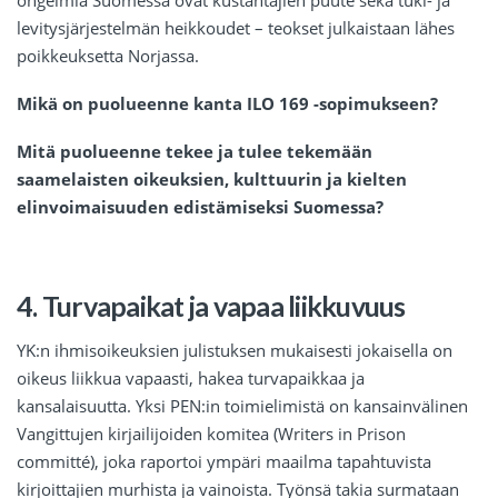
ongelmia Suomessa ovat kustantajien puute sekä tuki- ja
levitysjärjestelmän heikkoudet – teokset julkaistaan lähes
poikkeuksetta Norjassa.
Mikä on puolueenne kanta ILO 169 -sopimukseen?
Mitä puolueenne tekee ja tulee tekemään
saamelaisten oikeuksien, kulttuurin ja kielten
elinvoimaisuuden edistämiseksi Suomessa?
4. Turvapaikat ja vapaa liikkuvuus
YK:n ihmisoikeuksien julistuksen mukaisesti jokaisella on
oikeus liikkua vapaasti, hakea turvapaikkaa ja
kansalaisuutta. Yksi PEN:in toimielimistä on kansainvälinen
Vangittujen kirjailijoiden komitea (Writers in Prison
committé), joka raportoi ympäri maailma tapahtuvista
kirjoittajien murhista ja vainoista. Työnsä takia surmataan