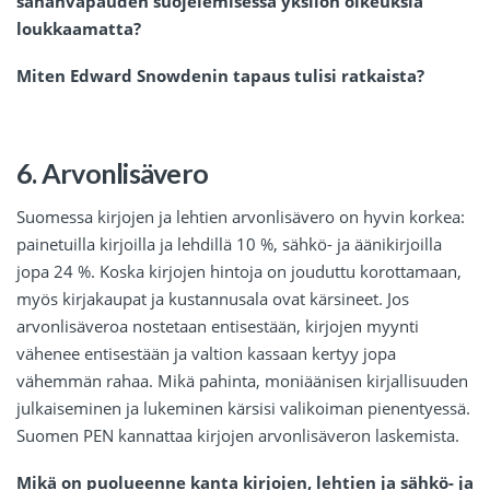
sananvapauden suojelemisessa yksilön oikeuksia
loukkaamatta?
Miten Edward Snowdenin tapaus tulisi ratkaista?
6. Arvonlisävero
Suomessa kirjojen ja lehtien arvonlisävero on hyvin korkea:
painetuilla kirjoilla ja lehdillä 10 %, sähkö- ja äänikirjoilla
jopa 24 %. Koska kirjojen hintoja on jouduttu korottamaan,
myös kirjakaupat ja kustannusala ovat kärsineet. Jos
arvonlisäveroa nostetaan entisestään, kirjojen myynti
vähenee entisestään ja valtion kassaan kertyy jopa
vähemmän rahaa. Mikä pahinta, moniäänisen kirjallisuuden
julkaiseminen ja lukeminen kärsisi valikoiman pienentyessä.
Suomen PEN kannattaa kirjojen arvonlisäveron laskemista.
Mikä on puolueenne kanta kirjojen, lehtien ja sähkö- ja