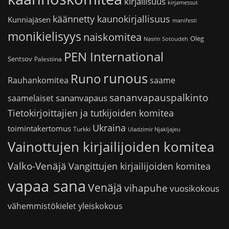
kirjallisuus
kirjamessut
käännetty kaunokirjallisuus
Kunniajäsen
manifesti
monikielisyys
naiskomitea
Oleg
Nasrin Sotoudeh
PEN International
Sentsov
Palestiina
runous
Runo
saame
Rauhankomitea
sananvapauspalkinto
sananvapaus
saamelaiset
Tietokirjoittajien ja tutkijoiden komitea
Ukraina
toimintakertomus
Turkki
Uladzimir Njakljajeu
Vainottujen kirjailijoiden komitea
Valko-Venäjä
Vangittujen kirjailijoiden komitea
vapaa sana
Venäjä
vihapuhe
vuosikokous
vähemmistökielet
yleiskokous