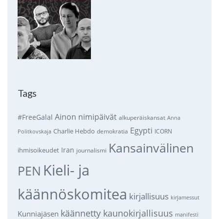
Tags
Ainon nimipäivät
#FreeGalal
alkuperäiskansat
Anna
Egypti
Charlie Hebdo
demokratia
ICORN
Politkovskaja
Kansainvälinen
Iran
ihmisoikeudet
journalismi
Kieli- ja
PEN
käännöskomitea
kirjallisuus
kirjamessut
käännetty kaunokirjallisuus
Kunniajäsen
manifesti