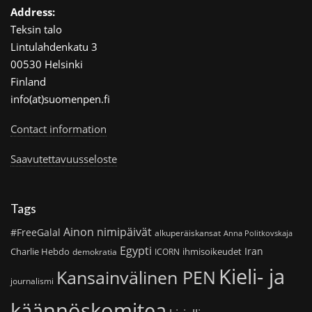
Address:
Teksin talo
Lintulahdenkatu 3
00530 Helsinki
Finland
info(at)suomenpen.fi
Contact information
Saavutettavuusseloste
Tags
Ainon nimipäivät
#FreeGalal
alkuperäiskansat
Anna Politkovskaja
Egypti
Iran
Charlie Hebdo
ihmisoikeudet
demokratia
ICORN
Kieli- ja
Kansainvälinen PEN
journalismi
käännöskomitea