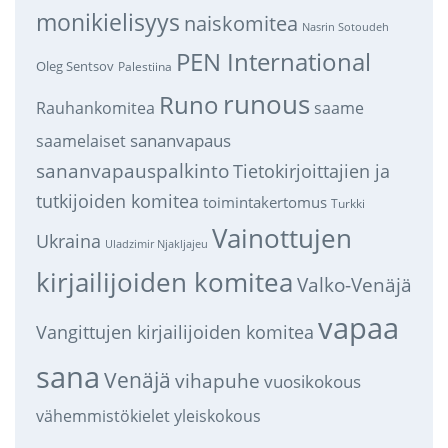
monikielisyys
naiskomitea
Nasrin Sotoudeh
PEN International
Oleg Sentsov
Palestiina
runous
Runo
saame
Rauhankomitea
sananvapaus
saamelaiset
sananvapauspalkinto
Tietokirjoittajien ja
tutkijoiden komitea
toimintakertomus
Turkki
Vainottujen
Ukraina
Uladzimir Njakljajeu
kirjailijoiden komitea
Valko-Venäjä
vapaa
Vangittujen kirjailijoiden komitea
sana
Venäjä
vihapuhe
vuosikokous
vähemmistökielet
yleiskokous