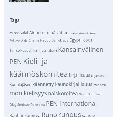
Tags
Ainon nimipäivät
#FreeGalal
alkuperäiskansat
Anna
Egypti
Charlie Hebdo
demokratia
ICORN
Politkovskaja
Kansainvälinen
Iran
ihmisoikeudet
journalismi
Kieli- ja
PEN
käännöskomitea
kirjallisuus
kirjamessut
käännetty kaunokirjallisuus
Kunniajäsen
manifesti
monikielisyys
naiskomitea
Nasrin Sotoudeh
PEN International
Oleg Sentsov
Palestiina
runous
Runo
saame
Rauhankomitea