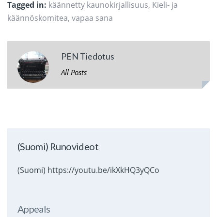
Tagged in:
käännetty kaunokirjallisuus
,
Kieli- ja
käännöskomitea
,
vapaa sana
PEN Tiedotus
All Posts
(Suomi) Runovideot
(Suomi) https://youtu.be/ikXkHQ3yQCo
Appeals