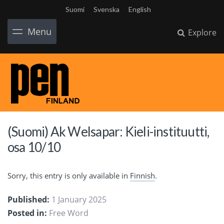
Suomi
Svenska
English
Menu
Explore
(Suomi) Ak Welsapar: Kieli-instituutti,
osa 10/10
Sorry, this entry is only available in
Finnish
.
Published:
1 January 2025
Posted in:
Free Word