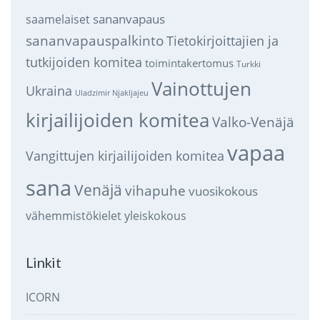
sananvapaus
saamelaiset
sananvapauspalkinto
Tietokirjoittajien ja
tutkijoiden komitea
toimintakertomus
Turkki
Vainottujen
Ukraina
Uladzimir Njakljajeu
kirjailijoiden komitea
Valko-Venäjä
vapaa
Vangittujen kirjailijoiden komitea
sana
Venäjä
vihapuhe
vuosikokous
vähemmistökielet
yleiskokous
Linkit
ICORN