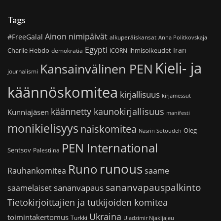
Tags
Ainon nimipäivät
#FreeGalal
alkuperäiskansat
Anna Politkovskaja
Egypti
Iran
Charlie Hebdo
ihmisoikeudet
demokratia
ICORN
Kieli- ja
Kansainvälinen PEN
journalismi
käännöskomitea
kirjallisuus
kirjamessut
käännetty kaunokirjallisuus
Kunniajäsen
manifesti
monikielisyys
naiskomitea
Oleg
Nasrin Sotoudeh
PEN International
Sentsov
Palestiina
runous
Runo
saame
Rauhankomitea
sananvapauspalkinto
sananvapaus
saamelaiset
Tietokirjoittajien ja tutkijoiden komitea
Ukraina
toimintakertomus
Turkki
Uladzimir Njakljajeu