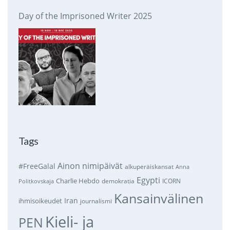
Day of the Imprisoned Writer 2025
Tags
Ainon nimipäivät
#FreeGalal
alkuperäiskansat
Anna
Egypti
Charlie Hebdo
demokratia
ICORN
Politkovskaja
Kansainvälinen
Iran
ihmisoikeudet
journalismi
Kieli- ja
PEN