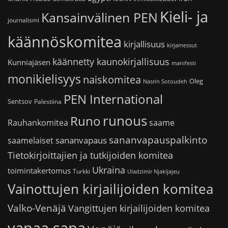
Kieli- ja
Kansainvälinen PEN
journalismi
käännöskomitea
kirjallisuus
kirjamessut
käännetty kaunokirjallisuus
Kunniajäsen
manifesti
monikielisyys
naiskomitea
Oleg
Nasrin Sotoudeh
PEN International
Sentsov
Palestiina
runous
Runo
saame
Rauhankomitea
sananvapauspalkinto
sananvapaus
saamelaiset
Tietokirjoittajien ja tutkijoiden komitea
Ukraina
toimintakertomus
Turkki
Uladzimir Njakljajeu
Vainottujen kirjailijoiden komitea
Valko-Venäjä
Vangittujen kirjailijoiden komitea
vapaa sana