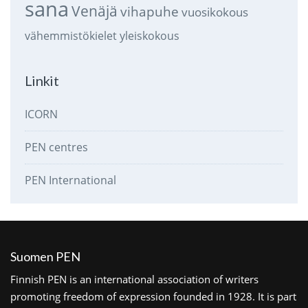
sana
Venäjä
vihapuhe
vuosikokous
vähemmistökielet
yleiskokous
Linkit
ICORN
PEN centres
PEN International
Suomen PEN
Finnish PEN is an international association of writers
promoting freedom of expression founded in 1928. It is part