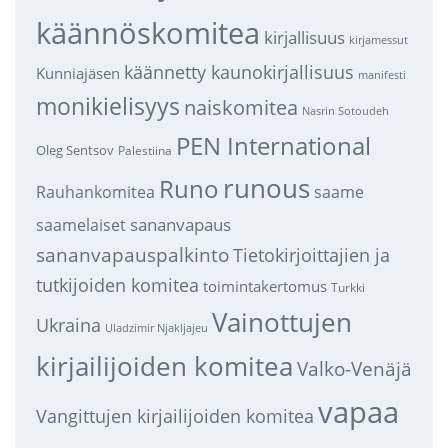
käännöskomitea
kirjallisuus
kirjamessut
käännetty kaunokirjallisuus
Kunniajäsen
manifesti
monikielisyys
naiskomitea
Nasrin Sotoudeh
PEN International
Oleg Sentsov
Palestiina
runous
Runo
saame
Rauhankomitea
sananvapaus
saamelaiset
sananvapauspalkinto
Tietokirjoittajien ja
tutkijoiden komitea
toimintakertomus
Turkki
Vainottujen
Ukraina
Uladzimir Njakljajeu
kirjailijoiden komitea
Valko-Venäjä
vapaa
Vangittujen kirjailijoiden komitea