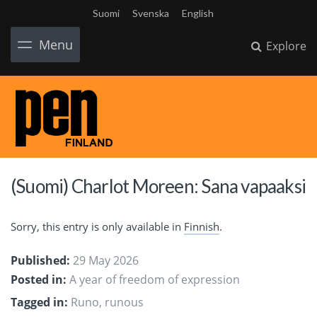
Suomi
Svenska
English
Menu
Explore
(Suomi) Charlot Moreen: Sana vapaaksi
Sorry, this entry is only available in
Finnish
.
Published:
29 May 2026
Posted in:
A year of freedom of expression
Tagged in:
Runo
,
runous