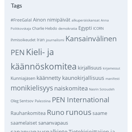
Tags
Ainon nimipäivät
#FreeGalal
alkuperäiskansat
Anna
Egypti
Charlie Hebdo
demokratia
ICORN
Politkovskaja
Kansainvälinen
Iran
ihmisoikeudet
journalismi
Kieli- ja
PEN
käännöskomitea
kirjallisuus
kirjamessut
käännetty kaunokirjallisuus
Kunniajäsen
manifesti
monikielisyys
naiskomitea
Nasrin Sotoudeh
PEN International
Oleg Sentsov
Palestiina
runous
Runo
saame
Rauhankomitea
sananvapaus
saamelaiset
sananvapauspalkinto
Tietokirjoittajien ja