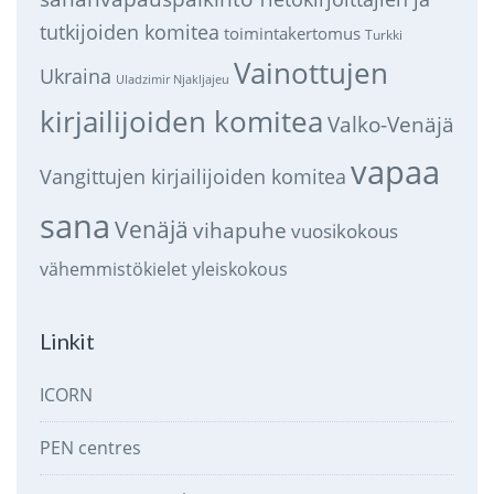
tutkijoiden komitea
toimintakertomus
Turkki
Vainottujen
Ukraina
Uladzimir Njakljajeu
kirjailijoiden komitea
Valko-Venäjä
vapaa
Vangittujen kirjailijoiden komitea
sana
Venäjä
vihapuhe
vuosikokous
vähemmistökielet
yleiskokous
Linkit
ICORN
PEN centres