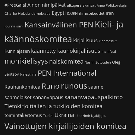
Ainon nimipäivät
#FreeGalal
alkuperäiskansat
Anna Politkovskaja
Egypti
Iran
Charlie Hebdo
ihmisoikeudet
demokratia
ICORN
Kieli- ja
Kansainvälinen PEN
journalismi
käännöskomitea
kirjallisuus
kirjamessut
käännetty kaunokirjallisuus
Kunniajäsen
manifesti
monikielisyys
naiskomitea
Oleg
Nasrin Sotoudeh
PEN International
Sentsov
Palestiina
runous
Runo
saame
Rauhankomitea
sananvapauspalkinto
sananvapaus
saamelaiset
Tietokirjoittajien ja tutkijoiden komitea
Ukraina
toimintakertomus
Turkki
Uladzimir Njakljajeu
Vainottujen kirjailijoiden komitea