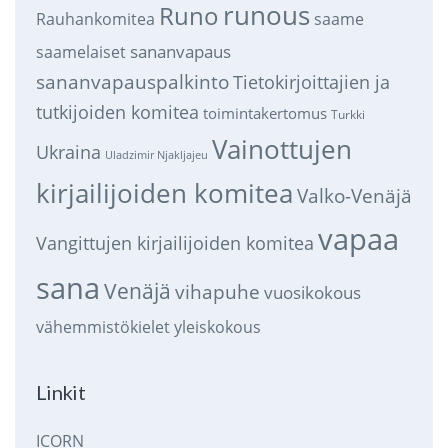
runous
Runo
saame
Rauhankomitea
sananvapaus
saamelaiset
sananvapauspalkinto
Tietokirjoittajien ja
tutkijoiden komitea
toimintakertomus
Turkki
Vainottujen
Ukraina
Uladzimir Njakljajeu
kirjailijoiden komitea
Valko-Venäjä
vapaa
Vangittujen kirjailijoiden komitea
sana
Venäjä
vihapuhe
vuosikokous
vähemmistökielet
yleiskokous
Linkit
ICORN