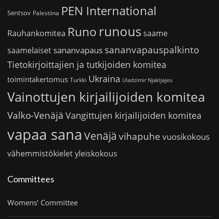
PEN International
Sentsov
Palestiina
runous
Runo
saame
Rauhankomitea
sananvapauspalkinto
sananvapaus
saamelaiset
Tietokirjoittajien ja tutkijoiden komitea
Ukraina
toimintakertomus
Turkki
Uladzimir Njakljajeu
Vainottujen kirjailijoiden komitea
Valko-Venäjä
Vangittujen kirjailijoiden komitea
vapaa sana
Venäjä
vihapuhe
vuosikokous
vähemmistökielet
yleiskokous
Committees
Womens’ Committee