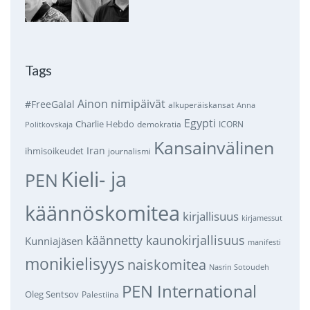
Tags
Ainon nimipäivät
#FreeGalal
alkuperäiskansat
Anna
Egypti
Charlie Hebdo
demokratia
ICORN
Politkovskaja
Kansainvälinen
Iran
ihmisoikeudet
journalismi
Kieli- ja
PEN
käännöskomitea
kirjallisuus
kirjamessut
käännetty kaunokirjallisuus
Kunniajäsen
manifesti
monikielisyys
naiskomitea
Nasrin Sotoudeh
PEN International
Oleg Sentsov
Palestiina