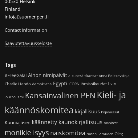
00530 Helsinki
Finland
info(at)suomenpen.fi
Contact information
Saavutettavuusseloste
Tags
Ainon nimipäivät
#FreeGalal
alkuperäiskansat
Anna Politkovskaja
Egypti
Iran
Charlie Hebdo
ihmisoikeudet
demokratia
ICORN
Kieli- ja
Kansainvälinen PEN
journalismi
käännöskomitea
kirjallisuus
kirjamessut
käännetty kaunokirjallisuus
Kunniajäsen
manifesti
monikielisyys
naiskomitea
Oleg
Nasrin Sotoudeh