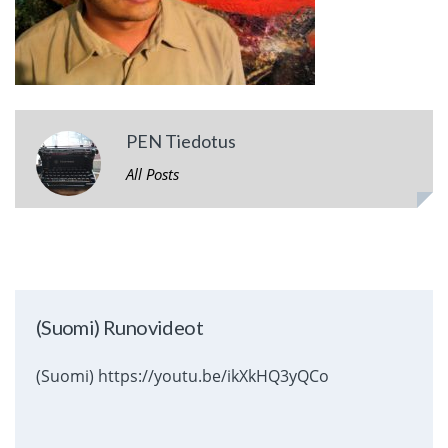
PEN Tiedotus
All Posts
(Suomi) Runovideot
(Suomi) https://youtu.be/ikXkHQ3yQCo