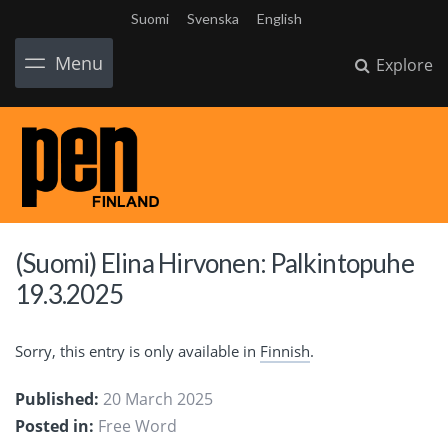
Suomi
Svenska
English
Menu
Explore
(Suomi) Elina Hirvonen: Palkintopuhe
19.3.2025
Sorry, this entry is only available in
Finnish
.
Published:
20 March 2025
Posted in:
Free Word