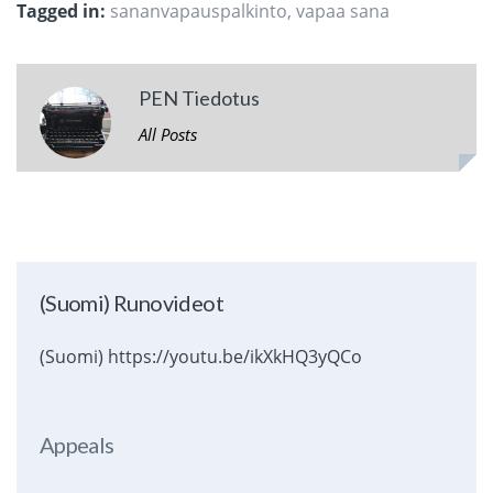
Tagged in:
sananvapauspalkinto
,
vapaa sana
PEN Tiedotus
All Posts
(Suomi) Runovideot
(Suomi) https://youtu.be/ikXkHQ3yQCo
Appeals