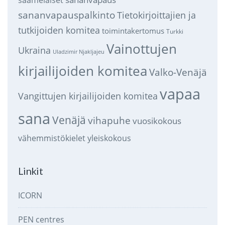
sananvapauspalkinto
Tietokirjoittajien ja
tutkijoiden komitea
toimintakertomus
Turkki
Vainottujen
Ukraina
Uladzimir Njakljajeu
kirjailijoiden komitea
Valko-Venäjä
vapaa
Vangittujen kirjailijoiden komitea
sana
Venäjä
vihapuhe
vuosikokous
vähemmistökielet
yleiskokous
Linkit
ICORN
PEN centres