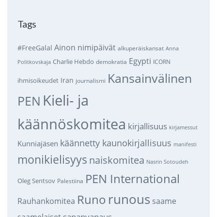
Tags
Ainon nimipäivät
#FreeGalal
alkuperäiskansat
Anna
Egypti
Charlie Hebdo
demokratia
ICORN
Politkovskaja
Kansainvälinen
Iran
ihmisoikeudet
journalismi
Kieli- ja
PEN
käännöskomitea
kirjallisuus
kirjamessut
käännetty kaunokirjallisuus
Kunniajäsen
manifesti
monikielisyys
naiskomitea
Nasrin Sotoudeh
PEN International
Oleg Sentsov
Palestiina
runous
Runo
saame
Rauhankomitea
sananvapaus
saamelaiset