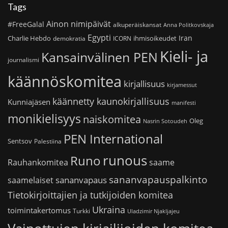
Tags
Ainon nimipäivät
#FreeGalal
alkuperäiskansat
Anna Politkovskaja
Egypti
Iran
Charlie Hebdo
ihmisoikeudet
demokratia
ICORN
Kieli- ja
Kansainvälinen PEN
journalismi
käännöskomitea
kirjallisuus
kirjamessut
käännetty kaunokirjallisuus
Kunniajäsen
manifesti
monikielisyys
naiskomitea
Oleg
Nasrin Sotoudeh
PEN International
Sentsov
Palestiina
runous
Runo
saame
Rauhankomitea
sananvapauspalkinto
sananvapaus
saamelaiset
Tietokirjoittajien ja tutkijoiden komitea
Ukraina
toimintakertomus
Turkki
Uladzimir Njakljajeu