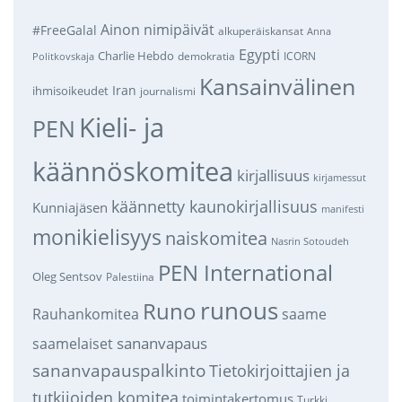
Ainon nimipäivät
#FreeGalal
alkuperäiskansat
Anna
Egypti
Charlie Hebdo
demokratia
ICORN
Politkovskaja
Kansainvälinen
Iran
ihmisoikeudet
journalismi
Kieli- ja
PEN
käännöskomitea
kirjallisuus
kirjamessut
käännetty kaunokirjallisuus
Kunniajäsen
manifesti
monikielisyys
naiskomitea
Nasrin Sotoudeh
PEN International
Oleg Sentsov
Palestiina
runous
Runo
saame
Rauhankomitea
sananvapaus
saamelaiset
sananvapauspalkinto
Tietokirjoittajien ja
tutkijoiden komitea
toimintakertomus
Turkki