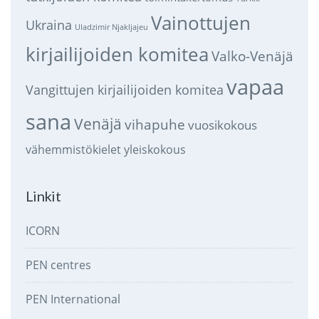
Vainottujen
Ukraina
Uladzimir Njakljajeu
kirjailijoiden komitea
Valko-Venäjä
vapaa
Vangittujen kirjailijoiden komitea
sana
Venäjä
vihapuhe
vuosikokous
vähemmistökielet
yleiskokous
Linkit
ICORN
PEN centres
PEN International