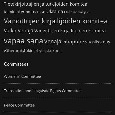
Tietokirjoittajien ja tutkijoiden komitea
Ukraina
toimintakertomus
Turkki
Uladzimir Njakljajeu
Vainottujen kirjailijoiden komitea
Valko-Venäjä
Vangittujen kirjailijoiden komitea
vapaa sana
Venäjä
vihapuhe
vuosikokous
vähemmistökielet
yleiskokous
Committees
Womens’ Committee
Translation and Linguistic Rights Committee
Peace Committee