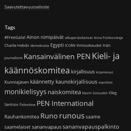
Saavutettavuusseloste
Tags
Ainon nimipäivät
#FreeGalal
alkuperäiskansat
Anna Politkovskaja
Egypti
Iran
Charlie Hebdo
ihmisoikeudet
demokratia
ICORN
Kieli- ja
Kansainvälinen PEN
journalismi
käännöskomitea
kirjallisuus
kirjamessut
käännetty kaunokirjallisuus
Kunniajäsen
manifesti
monikielisyys
naiskomitea
Oleg
Nasrin Sotoudeh
PEN International
Sentsov
Palestiina
runous
Runo
saame
Rauhankomitea
sananvapauspalkinto
sananvapaus
saamelaiset