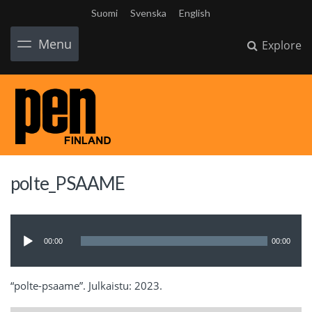
Suomi
Svenska
English
Menu
Explore
polte_PSAAME
Audio
Player
00:00
00:00
“polte-psaame”. Julkaistu: 2023.