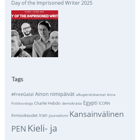
Day of the Imprisoned Writer 2025
Tags
Ainon nimipäivät
#FreeGalal
alkuperäiskansat
Anna
Egypti
Charlie Hebdo
demokratia
ICORN
Politkovskaja
Kansainvälinen
Iran
ihmisoikeudet
journalismi
Kieli- ja
PEN