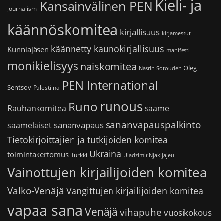
Kieli- ja
Kansainvälinen PEN
journalismi
käännöskomitea
kirjallisuus
kirjamessut
käännetty kaunokirjallisuus
Kunniajäsen
manifesti
monikielisyys
naiskomitea
Oleg
Nasrin Sotoudeh
PEN International
Sentsov
Palestiina
runous
Runo
saame
Rauhankomitea
sananvapauspalkinto
sananvapaus
saamelaiset
Tietokirjoittajien ja tutkijoiden komitea
Ukraina
toimintakertomus
Turkki
Uladzimir Njakljajeu
Vainottujen kirjailijoiden komitea
Valko-Venäjä
Vangittujen kirjailijoiden komitea
vapaa sana
Venäjä
vihapuhe
vuosikokous