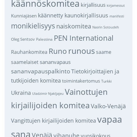
käännöskomitea
kirjallisuus
kirjamessut
käännetty kaunokirjallisuus
Kunniajäsen
manifesti
monikielisyys
naiskomitea
Nasrin Sotoudeh
PEN International
Oleg Sentsov
Palestiina
runous
Runo
saame
Rauhankomitea
sananvapaus
saamelaiset
sananvapauspalkinto
Tietokirjoittajien ja
tutkijoiden komitea
toimintakertomus
Turkki
Vainottujen
Ukraina
Uladzimir Njakljajeu
kirjailijoiden komitea
Valko-Venäjä
vapaa
Vangittujen kirjailijoiden komitea
sana
Venäjä
vihapuhe
vuosikokous