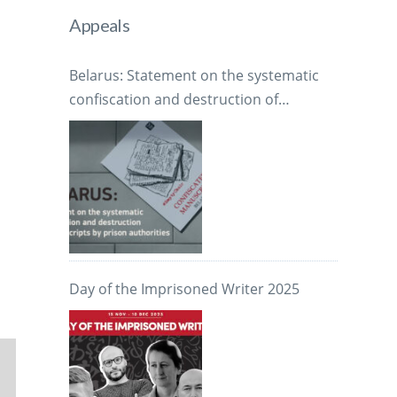
Appeals
Belarus: Statement on the systematic
confiscation and destruction of
manuscripts by prison authorities
Day of the Imprisoned Writer 2025