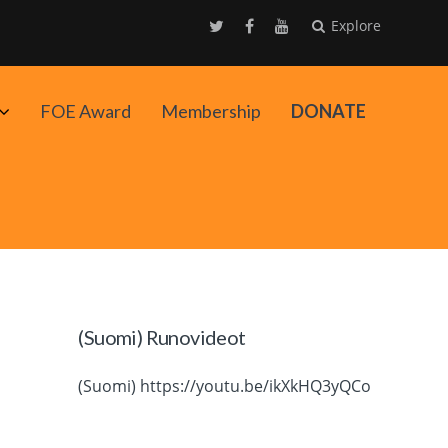
Explore
Avaa
FOE Award
Membership
DONATE
alavalikko
(Suomi) Runovideot
(Suomi) https://youtu.be/ikXkHQ3yQCo