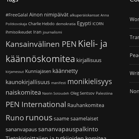
Ainon nimipäivät
#FreeGalal
alkuperäiskansat
Anna
Wom
Egypti
Charlie Hebdo
demokratia
ICORN
Politkovskaja
Iran
ihmisoikeudet
journalismi
Tra
Kieli- ja
Kansainvälinen PEN
Pea
käännöskomitea
kirjallisuus
käännetty
Kunniajäsen
kirjamessut
Wri
monikielisyys
kaunokirjallisuus
manifesti
Non
naiskomitea
Oleg Sentsov
Palestiina
Nasrin Sotoudeh
PEN International
Rauhankomitea
runous
Runo
saame
saamelaiset
sananvapauspalkinto
sananvapaus
Tietokirjoittajien ja tutkijoiden komitea