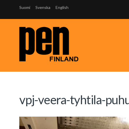
Suomi
Svenska
English
vpj-veera-tyhtila-puh