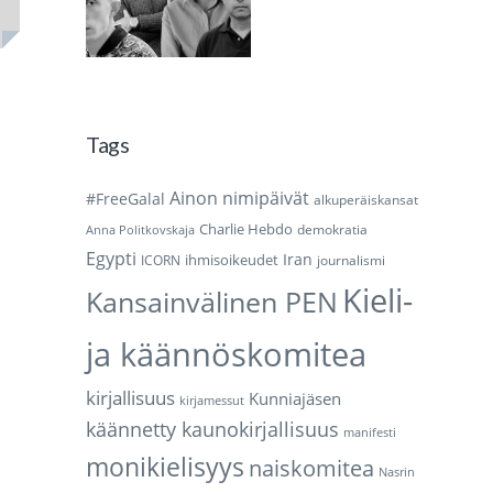
Tags
Ainon nimipäivät
#FreeGalal
alkuperäiskansat
Charlie Hebdo
demokratia
Anna Politkovskaja
Egypti
Iran
ihmisoikeudet
ICORN
journalismi
Kieli-
Kansainvälinen PEN
ja käännöskomitea
kirjallisuus
Kunniajäsen
kirjamessut
käännetty kaunokirjallisuus
manifesti
monikielisyys
naiskomitea
Nasrin