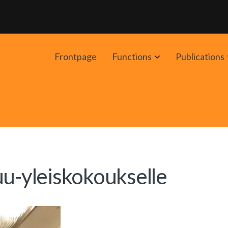
Avaa
Frontpage
Functions
Publications
alavalikko
uu-yleiskokoukselle