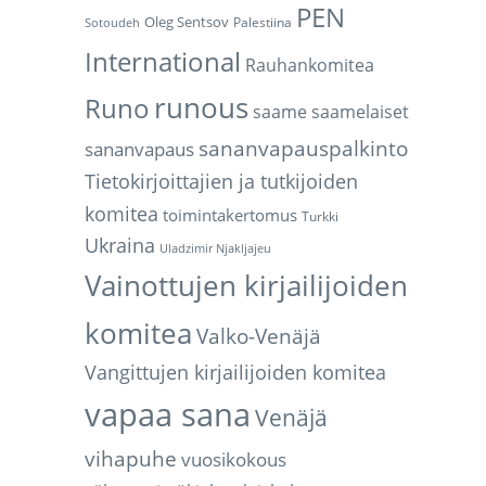
PEN
Oleg Sentsov
Palestiina
Sotoudeh
International
Rauhankomitea
runous
Runo
saame
saamelaiset
sananvapauspalkinto
sananvapaus
Tietokirjoittajien ja tutkijoiden
komitea
toimintakertomus
Turkki
Ukraina
Uladzimir Njakljajeu
Vainottujen kirjailijoiden
komitea
Valko-Venäjä
Vangittujen kirjailijoiden komitea
vapaa sana
Venäjä
vihapuhe
vuosikokous