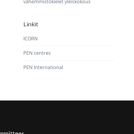
vähemmistökielet
yleiskokous
Linkit
ICORN
PEN centres
PEN International
mmittees