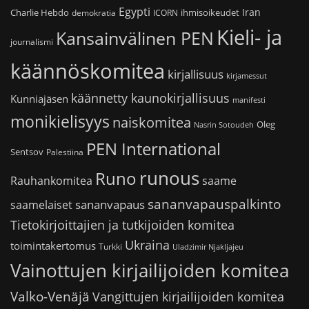
Egypti
Iran
Charlie Hebdo
ihmisoikeudet
demokratia
ICORN
Kieli- ja
Kansainvälinen PEN
journalismi
käännöskomitea
kirjallisuus
kirjamessut
käännetty kaunokirjallisuus
Kunniajäsen
manifesti
monikielisyys
naiskomitea
Oleg
Nasrin Sotoudeh
PEN International
Sentsov
Palestiina
runous
Runo
saame
Rauhankomitea
sananvapauspalkinto
sananvapaus
saamelaiset
Tietokirjoittajien ja tutkijoiden komitea
Ukraina
toimintakertomus
Turkki
Uladzimir Njakljajeu
Vainottujen kirjailijoiden komitea
Valko-Venäjä
Vangittujen kirjailijoiden komitea