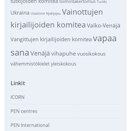
tutkijoiden komitea
toimintakertomus
Turkki
Vainottujen
Ukraina
Uladzimir Njakljajeu
kirjailijoiden komitea
Valko-Venäjä
vapaa
Vangittujen kirjailijoiden komitea
sana
Venäjä
vihapuhe
vuosikokous
vähemmistökielet
yleiskokous
Linkit
ICORN
PEN centres
PEN International