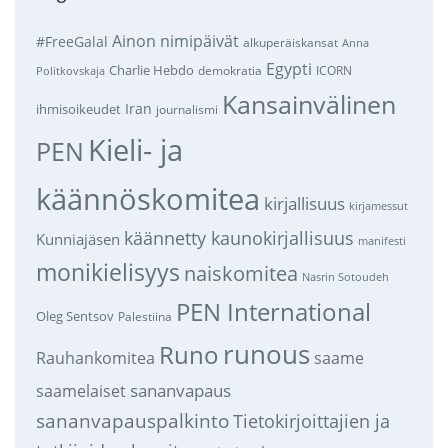
Ainon nimipäivät
#FreeGalal
alkuperäiskansat
Anna
Egypti
Charlie Hebdo
demokratia
ICORN
Politkovskaja
Kansainvälinen
Iran
ihmisoikeudet
journalismi
Kieli- ja
PEN
käännöskomitea
kirjallisuus
kirjamessut
käännetty kaunokirjallisuus
Kunniajäsen
manifesti
monikielisyys
naiskomitea
Nasrin Sotoudeh
PEN International
Oleg Sentsov
Palestiina
runous
Runo
saame
Rauhankomitea
sananvapaus
saamelaiset
sananvapauspalkinto
Tietokirjoittajien ja