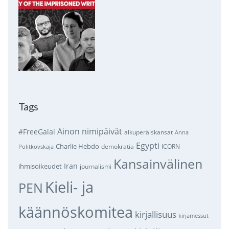
Tags
Ainon nimipäivät
#FreeGalal
alkuperäiskansat
Anna
Egypti
Charlie Hebdo
demokratia
ICORN
Politkovskaja
Kansainvälinen
Iran
ihmisoikeudet
journalismi
Kieli- ja
PEN
käännöskomitea
kirjallisuus
kirjamessut