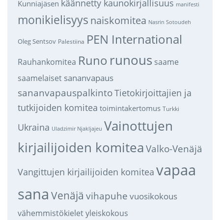
käännetty kaunokirjallisuus
Kunniajäsen
manifesti
monikielisyys
naiskomitea
Nasrin Sotoudeh
PEN International
Oleg Sentsov
Palestiina
runous
Runo
saame
Rauhankomitea
sananvapaus
saamelaiset
sananvapauspalkinto
Tietokirjoittajien ja
tutkijoiden komitea
toimintakertomus
Turkki
Vainottujen
Ukraina
Uladzimir Njakljajeu
kirjailijoiden komitea
Valko-Venäjä
vapaa
Vangittujen kirjailijoiden komitea
sana
Venäjä
vihapuhe
vuosikokous
vähemmistökielet
yleiskokous