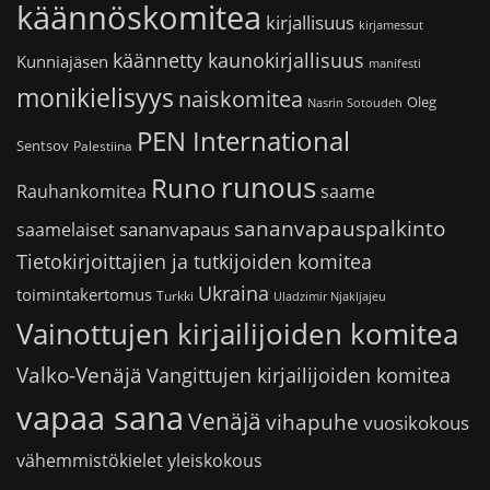
käännöskomitea
kirjallisuus
kirjamessut
käännetty kaunokirjallisuus
Kunniajäsen
manifesti
monikielisyys
naiskomitea
Oleg
Nasrin Sotoudeh
PEN International
Sentsov
Palestiina
runous
Runo
saame
Rauhankomitea
sananvapauspalkinto
sananvapaus
saamelaiset
Tietokirjoittajien ja tutkijoiden komitea
Ukraina
toimintakertomus
Turkki
Uladzimir Njakljajeu
Vainottujen kirjailijoiden komitea
Valko-Venäjä
Vangittujen kirjailijoiden komitea
vapaa sana
Venäjä
vihapuhe
vuosikokous
vähemmistökielet
yleiskokous