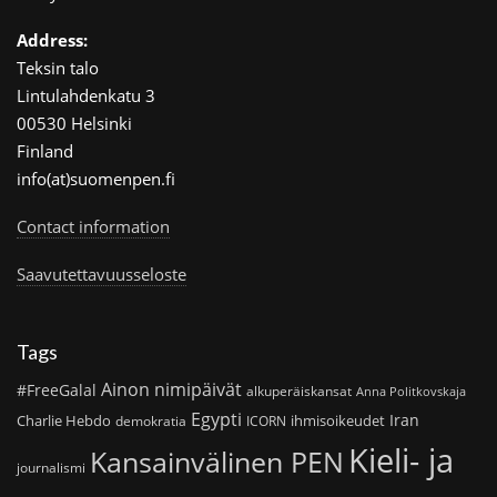
Address:
Teksin talo
Lintulahdenkatu 3
00530 Helsinki
Finland
info(at)suomenpen.fi
Contact information
Saavutettavuusseloste
Tags
Ainon nimipäivät
#FreeGalal
alkuperäiskansat
Anna Politkovskaja
Egypti
Iran
Charlie Hebdo
ihmisoikeudet
demokratia
ICORN
Kieli- ja
Kansainvälinen PEN
journalismi