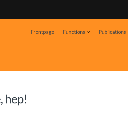
Avaa
Frontpage
Functions
Publications
alavalikko
, hep!