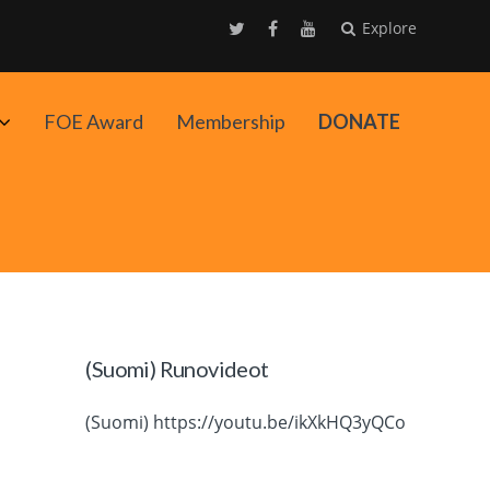
Explore
Avaa
FOE Award
Membership
DONATE
alavalikko
(Suomi) Runovideot
(Suomi) https://youtu.be/ikXkHQ3yQCo