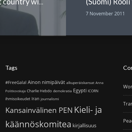
Solomon Hailemariam: An ancient country with ancient languages and literatures
7 November 2011
Tags
Co
Ainon nimipäivät
#FreeGalal
alkuperäiskansat
Anna
Wom
Egypti
Charlie Hebdo
demokratia
ICORN
Politkovskaja
Iran
ihmisoikeudet
journalismi
Tra
Kieli- ja
Kansainvälinen PEN
Pea
käännöskomitea
kirjallisuus