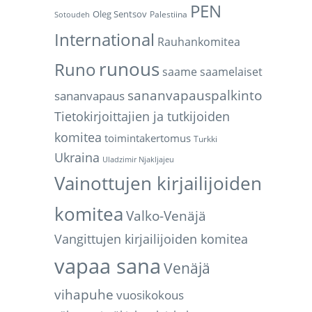
PEN
Oleg Sentsov
Palestiina
Sotoudeh
International
Rauhankomitea
runous
Runo
saame
saamelaiset
sananvapauspalkinto
sananvapaus
Tietokirjoittajien ja tutkijoiden
komitea
toimintakertomus
Turkki
Ukraina
Uladzimir Njakljajeu
Vainottujen kirjailijoiden
komitea
Valko-Venäjä
Vangittujen kirjailijoiden komitea
vapaa sana
Venäjä
vihapuhe
vuosikokous