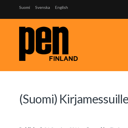
Suomi
Svenska
English
(Suomi) Kirjamessuille