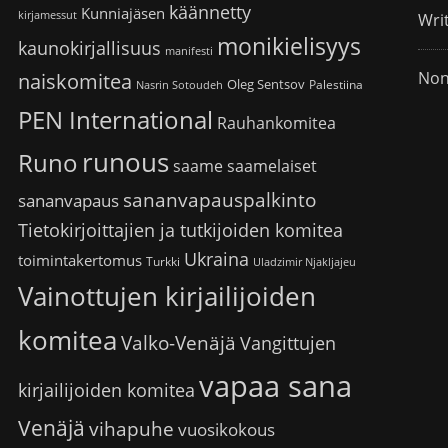
käännetty
Kunniajäsen
kirjamessut
Wri
monikielisyys
kaunokirjallisuus
manifesti
Non
naiskomitea
Oleg Sentsov
Palestiina
Nasrin Sotoudeh
PEN International
Rauhankomitea
runous
Runo
saame
saamelaiset
sananvapauspalkinto
sananvapaus
Tietokirjoittajien ja tutkijoiden komitea
Ukraina
toimintakertomus
Turkki
Uladzimir Njakljajeu
Vainottujen kirjailijoiden
komitea
Valko-Venäjä
Vangittujen
vapaa sana
kirjailijoiden komitea
Venäjä
vihapuhe
vuosikokous