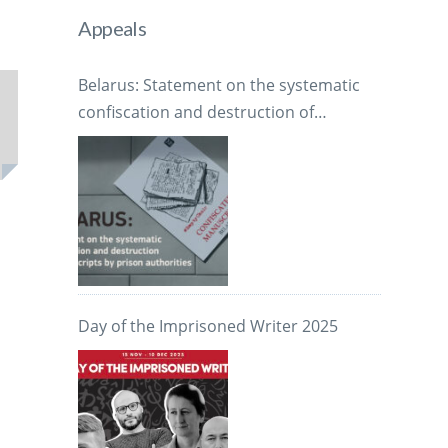
Appeals
Belarus: Statement on the systematic
confiscation and destruction of
manuscripts by prison authorities
Day of the Imprisoned Writer 2025