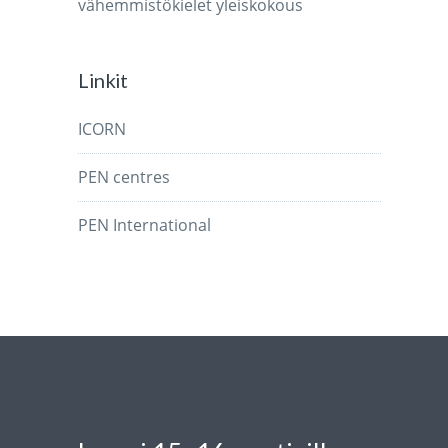
vähemmistökielet
yleiskokous
Linkit
ICORN
PEN centres
PEN International