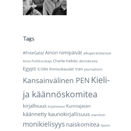
Tags
Ainon nimipäivät
#FreeGalal
alkuperäiskansat
Charlie Hebdo
demokratia
Anna Politkovskaja
Egypti
Iran
ihmisoikeudet
ICORN
journalismi
Kieli-
Kansainvälinen PEN
ja käännöskomitea
kirjallisuus
Kunniajäsen
kirjamessut
käännetty kaunokirjallisuus
manifesti
monikielisyys
naiskomitea
Nasrin