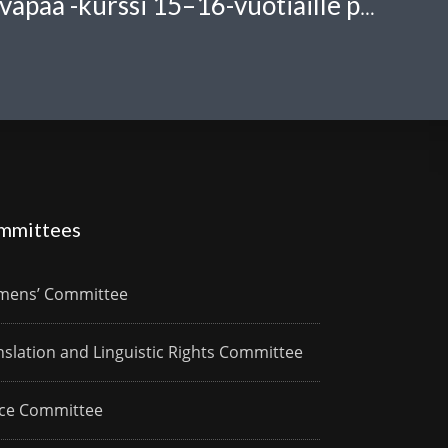
(Suomi) Rooli vapaa -kurssi 15–16-vuotiaille pääkaupunkiseudun tytöille 26.11.
mmittees
ens’ Committee
nslation and Linguistic Rights Committee
ce Committee