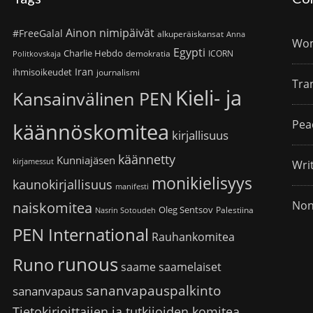
Ainon nimipäivät
#FreeGalal
alkuperäiskansat
Anna
Wom
Egypti
Charlie Hebdo
demokratia
ICORN
Politkovskaja
Iran
ihmisoikeudet
journalismi
Tra
Kieli- ja
Kansainvälinen PEN
Pea
käännöskomitea
kirjallisuus
käännetty
Kunniajäsen
kirjamessut
Wri
monikielisyys
kaunokirjallisuus
manifesti
Non
naiskomitea
Oleg Sentsov
Palestiina
Nasrin Sotoudeh
PEN International
Rauhankomitea
runous
Runo
saame
saamelaiset
sananvapauspalkinto
sananvapaus
Tietokirjoittajien ja tutkijoiden komitea