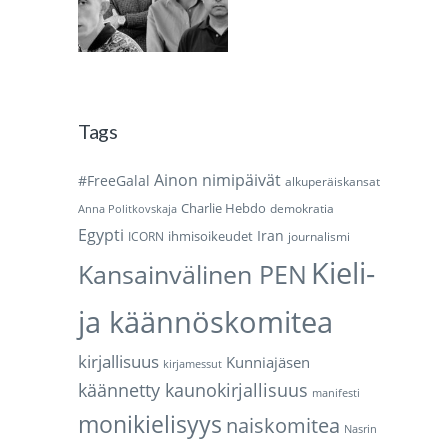
Tags
Ainon nimipäivät
#FreeGalal
alkuperäiskansat
Charlie Hebdo
demokratia
Anna Politkovskaja
Egypti
Iran
ihmisoikeudet
ICORN
journalismi
Kieli-
Kansainvälinen PEN
ja käännöskomitea
kirjallisuus
Kunniajäsen
kirjamessut
käännetty kaunokirjallisuus
manifesti
monikielisyys
naiskomitea
Nasrin