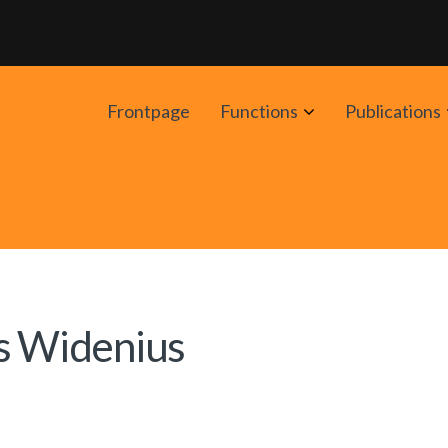
Avaa
Frontpage
Functions
Publications
alavalikko
as Widenius