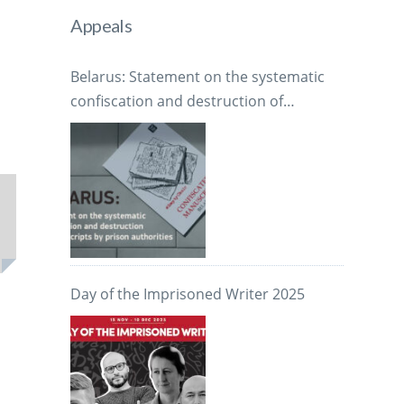
Appeals
Belarus: Statement on the systematic
confiscation and destruction of
manuscripts by prison authorities
Day of the Imprisoned Writer 2025