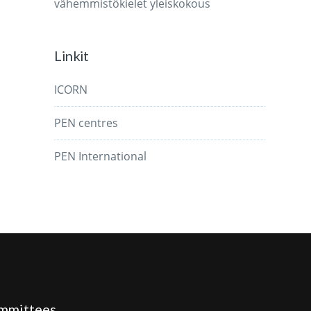
vähemmistökielet
yleiskokous
Linkit
ICORN
PEN centres
PEN International
mmittees