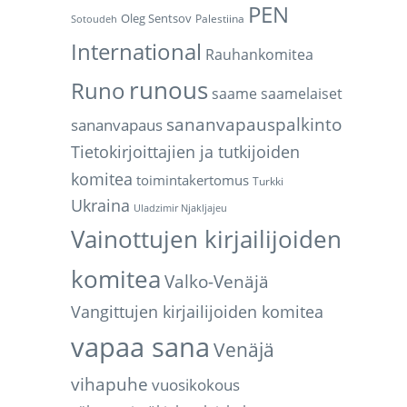
PEN
Oleg Sentsov
Palestiina
Sotoudeh
International
Rauhankomitea
runous
Runo
saame
saamelaiset
sananvapauspalkinto
sananvapaus
Tietokirjoittajien ja tutkijoiden
komitea
toimintakertomus
Turkki
Ukraina
Uladzimir Njakljajeu
Vainottujen kirjailijoiden
komitea
Valko-Venäjä
Vangittujen kirjailijoiden komitea
vapaa sana
Venäjä
vihapuhe
vuosikokous