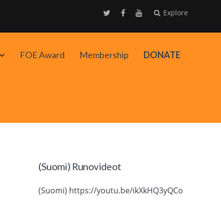
Explore
Avaa
FOE Award
Membership
DONATE
alavalikko
(Suomi) Runovideot
(Suomi) https://youtu.be/ikXkHQ3yQCo