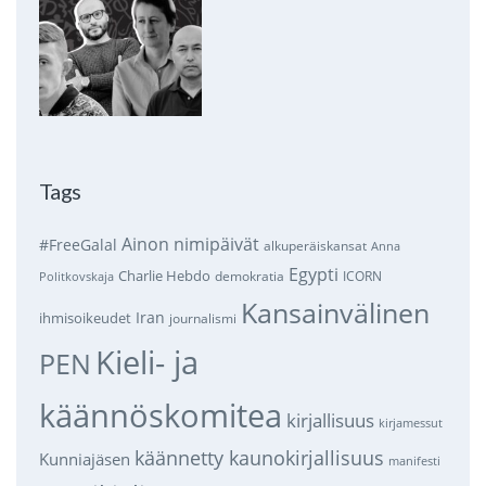
Tags
Ainon nimipäivät
#FreeGalal
alkuperäiskansat
Anna
Egypti
Charlie Hebdo
demokratia
ICORN
Politkovskaja
Kansainvälinen
Iran
ihmisoikeudet
journalismi
Kieli- ja
PEN
käännöskomitea
kirjallisuus
kirjamessut
käännetty kaunokirjallisuus
Kunniajäsen
manifesti