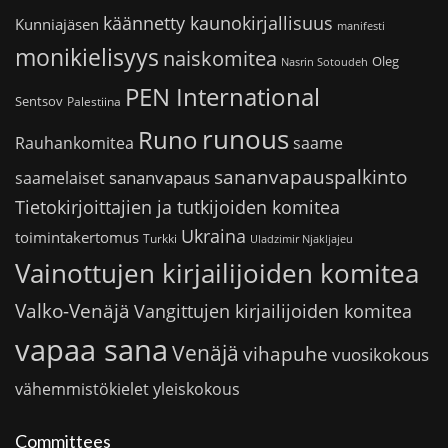
käännetty kaunokirjallisuus
Kunniajäsen
manifesti
monikielisyys
naiskomitea
Oleg
Nasrin Sotoudeh
PEN International
Sentsov
Palestiina
runous
Runo
saame
Rauhankomitea
sananvapauspalkinto
sananvapaus
saamelaiset
Tietokirjoittajien ja tutkijoiden komitea
Ukraina
toimintakertomus
Turkki
Uladzimir Njakljajeu
Vainottujen kirjailijoiden komitea
Valko-Venäjä
Vangittujen kirjailijoiden komitea
vapaa sana
Venäjä
vihapuhe
vuosikokous
vähemmistökielet
yleiskokous
Committees