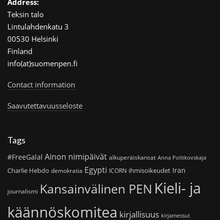
Address:
Teksin talo
Lintulahdenkatu 3
00530 Helsinki
Finland
info(at)suomenpen.fi
Contact information
Saavutettavuusseloste
Tags
Ainon nimipäivät
#FreeGalal
alkuperäiskansat
Anna Politkovskaja
Egypti
Iran
Charlie Hebdo
ihmisoikeudet
demokratia
ICORN
Kieli- ja
Kansainvälinen PEN
journalismi
käännöskomitea
kirjallisuus
kirjamessut