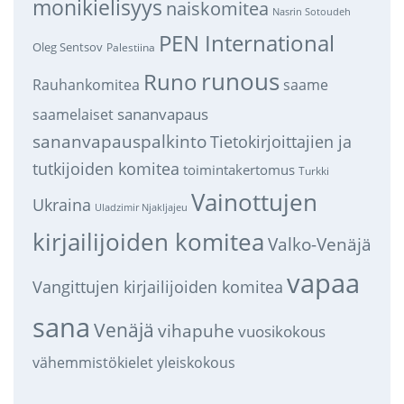
monikielisyys
naiskomitea
Nasrin Sotoudeh
PEN International
Oleg Sentsov
Palestiina
runous
Runo
saame
Rauhankomitea
sananvapaus
saamelaiset
sananvapauspalkinto
Tietokirjoittajien ja
tutkijoiden komitea
toimintakertomus
Turkki
Vainottujen
Ukraina
Uladzimir Njakljajeu
kirjailijoiden komitea
Valko-Venäjä
vapaa
Vangittujen kirjailijoiden komitea
sana
Venäjä
vihapuhe
vuosikokous
vähemmistökielet
yleiskokous