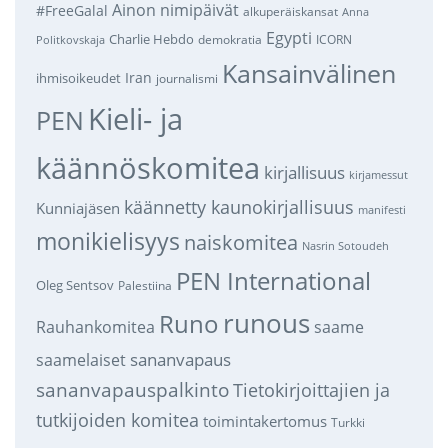
Ainon nimipäivät
#FreeGalal
alkuperäiskansat
Anna
Egypti
Charlie Hebdo
demokratia
ICORN
Politkovskaja
Kansainvälinen
Iran
ihmisoikeudet
journalismi
Kieli- ja
PEN
käännöskomitea
kirjallisuus
kirjamessut
käännetty kaunokirjallisuus
Kunniajäsen
manifesti
monikielisyys
naiskomitea
Nasrin Sotoudeh
PEN International
Oleg Sentsov
Palestiina
runous
Runo
saame
Rauhankomitea
sananvapaus
saamelaiset
sananvapauspalkinto
Tietokirjoittajien ja
tutkijoiden komitea
toimintakertomus
Turkki