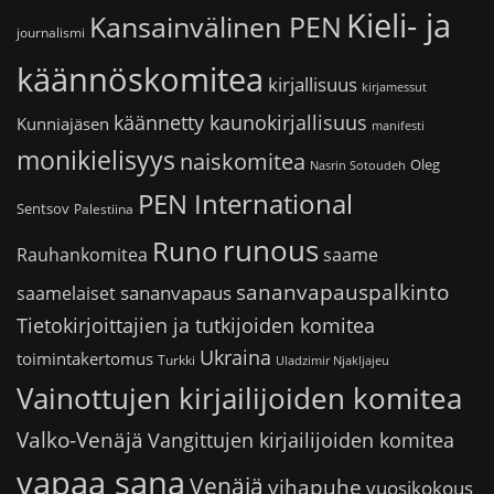
Kieli- ja
Kansainvälinen PEN
journalismi
käännöskomitea
kirjallisuus
kirjamessut
käännetty kaunokirjallisuus
Kunniajäsen
manifesti
monikielisyys
naiskomitea
Oleg
Nasrin Sotoudeh
PEN International
Sentsov
Palestiina
runous
Runo
saame
Rauhankomitea
sananvapauspalkinto
sananvapaus
saamelaiset
Tietokirjoittajien ja tutkijoiden komitea
Ukraina
toimintakertomus
Turkki
Uladzimir Njakljajeu
Vainottujen kirjailijoiden komitea
Valko-Venäjä
Vangittujen kirjailijoiden komitea
vapaa sana
Venäjä
vihapuhe
vuosikokous