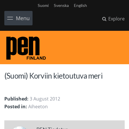
Suomi
Svenska
English
Menu
Explore
(Suomi) Korviin kietoutuva meri
Published:
3 August 2012
Posted in:
Aiheeton