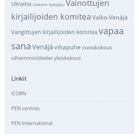
Vainottujen
Ukraina
Uladzimir Njakljajeu
kirjailijoiden komitea
Valko-Venäjä
vapaa
Vangittujen kirjailijoiden komitea
sana
Venäjä
vihapuhe
vuosikokous
vähemmistökielet
yleiskokous
Linkit
ICORN
PEN centres
PEN International