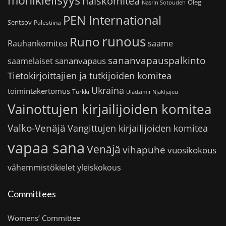
monikielisyys
naiskomitea
Oleg
Nasrin Sotoudeh
PEN International
Sentsov
Palestiina
runous
Runo
saame
Rauhankomitea
sananvapauspalkinto
sananvapaus
saamelaiset
Tietokirjoittajien ja tutkijoiden komitea
Ukraina
toimintakertomus
Turkki
Uladzimir Njakljajeu
Vainottujen kirjailijoiden komitea
Valko-Venäjä
Vangittujen kirjailijoiden komitea
vapaa sana
Venäjä
vihapuhe
vuosikokous
vähemmistökielet
yleiskokous
Committees
Womens’ Committee