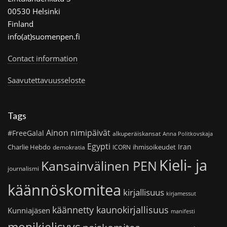
00530 Helsinki
Finland
info(at)suomenpen.fi
Contact information
Saavutettavuusseloste
Tags
Ainon nimipäivät
#FreeGalal
alkuperäiskansat
Anna Politkovskaja
Egypti
Iran
Charlie Hebdo
ihmisoikeudet
demokratia
ICORN
Kieli- ja
Kansainvälinen PEN
journalismi
käännöskomitea
kirjallisuus
kirjamessut
käännetty kaunokirjallisuus
Kunniajäsen
manifesti