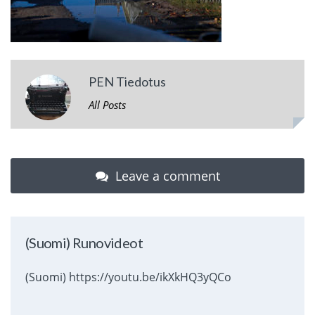
PEN Tiedotus
All Posts
Leave a comment
(Suomi) Runovideot
(Suomi) https://youtu.be/ikXkHQ3yQCo