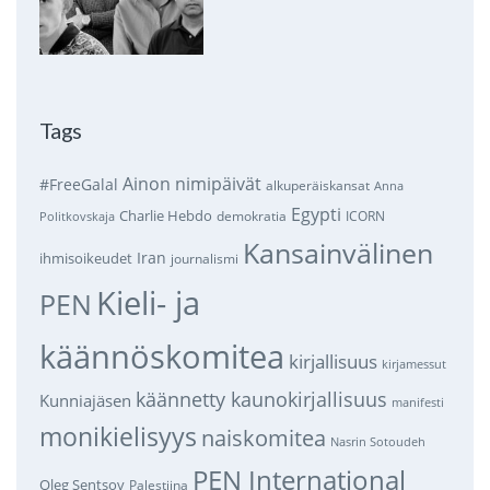
Tags
Ainon nimipäivät
#FreeGalal
alkuperäiskansat
Anna
Egypti
Charlie Hebdo
demokratia
ICORN
Politkovskaja
Kansainvälinen
Iran
ihmisoikeudet
journalismi
Kieli- ja
PEN
käännöskomitea
kirjallisuus
kirjamessut
käännetty kaunokirjallisuus
Kunniajäsen
manifesti
monikielisyys
naiskomitea
Nasrin Sotoudeh
PEN International
Oleg Sentsov
Palestiina