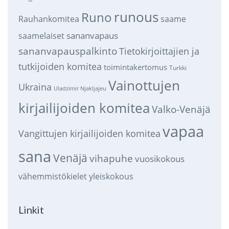
runous
Runo
saame
Rauhankomitea
sananvapaus
saamelaiset
sananvapauspalkinto
Tietokirjoittajien ja
tutkijoiden komitea
toimintakertomus
Turkki
Vainottujen
Ukraina
Uladzimir Njakljajeu
kirjailijoiden komitea
Valko-Venäjä
vapaa
Vangittujen kirjailijoiden komitea
sana
Venäjä
vihapuhe
vuosikokous
vähemmistökielet
yleiskokous
Linkit